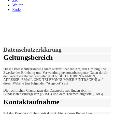
330
Weiter
Ende
derfunke.de verwendet Cookies!
Hiermit stimmen Sie der weiteren Nutzung unserer Seite und der
Verwendung von Cookies zu.
Mehr erfahren
Einverstanden!
Datenschutzerklärung
Geltungsbereich
Diese Datenschutzerklärung klärt Nutzer über die Art, den Umfang und
Zwecke der Erhebung und Verwendung personenbezogener Daten durch
den verantwortlichen Anbieter [HIER BITTE IHREN NAMEN,
ADRESSE, EMAIL UND TELEFONNUMMER EINTRAGEN] auf
dieser Website (im folgenden “Angebot”) auf.
Die rechtlichen Grundlagen des Datenschutzes finden sich im
Bundesdatenschutzgesetz (BDSG) und dem Telemediengesetz (TMG).
Kontaktaufnahme
Bei der Kontaktaufnahme mit dem Anbieter (zum Beispiel per