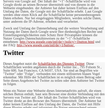
Servern von Google auf. Der Inhalt der “+1″-Schaltfläche wird von
Google direkt an seinen Browser übermittelt und von diesem in die
Webseite eingebunden. der Anbieter hat daher keinen Einfluss auf den
Umfang der Daten, die Google mit der Schaltfläche erhebt. Laut Google
werden ohne einen Klick auf die Schaltfläche keine personenbezogenen
Daten erhoben. Nur bei eingeloggten Mitgliedern, werden solche Daten,
unter anderem die IP-Adresse, erhoben und verarbeitet.
Zweck und Umfang der Datenerhebung und die weitere Verarbeitung und
Nutzung der Daten durch Google sowie Ihre diesbezüglichen Rechte und
Einstellungsmöglichkeiten zum Schutz Ihrer Privatsphäre können die
Nutzer Googles Datenschutzhinweisen zu der “+1″-Schaltfläche
entnehmen:
http://www.google.com/intl/de/+/policy/+1button.html
und
der FAQ:
http://www.google.com/intl/de/+1/button/.
Twitter
Dieses Angebot nutzt die
Schaltflächen des Dienstes Twitter
. Diese
Schaltflächen werden angeboten durch die Twitter Inc., 795 Folsom St.,
Suite 600, San Francisco, CA 94107, USA. Sie sind an Begriffen wie
"Twitter" oder "Folge", verbunden mit einem stillisierten blauen Vogel
erkennbar. Mit Hilfe der Schaltflächen ist es möglich einen Beitrag oder
Seite dieses Angebotes bei Twitter zu teilen oder dem Anbieter bei Twitter
zu folgen.
Wenn ein Nutzer eine Webseite dieses Internetauftritts aufruft, die einen
solchen Button enthält, baut sein Browser eine direkte Verbindung mit den
Servern von Twitter auf. Der Inhalt des Twitter-Schaltflächen wird von
Twitter direkt an den Browser des Nutzers übermittelt. Der Anbieter hat
daher keinen Einfluss auf den Umfang der Daten, die Twitter mit Hilfe
dieses Plugins erhebt und informiert die Nutzer entsprechend seinem