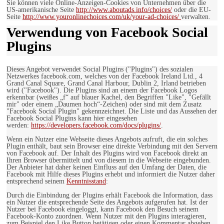
Sie können viele Online-Anzeigen-Cookies von Unternehmen über die
US-amerikanische Seite
http://www.aboutads.info/choices/
oder die EU-
Seite
http://www.youronlinechoices.com/uk/your-ad-choices/
verwalten.
Verwendung von Facebook Social
Plugins
Dieses Angebot verwendet Social Plugins ("Plugins") des sozialen
Netzwerkes facebook.com, welches von der Facebook Ireland Ltd., 4
Grand Canal Square, Grand Canal Harbour, Dublin 2, Irland betrieben
wird ("Facebook"). Die Plugins sind an einem der Facebook Logos
erkennbar (weißes „f“ auf blauer Kachel, den Begriffen "Like", "Gefällt
mir" oder einem „Daumen hoch“-Zeichen) oder sind mit dem Zusatz
"Facebook Social Plugin" gekennzeichnet. Die Liste und das Aussehen der
Facebook Social Plugins kann hier eingesehen
werden:
https://developers.facebook.com/docs/plugins/
.
Wenn ein Nutzer eine Webseite dieses Angebots aufruft, die ein solches
Plugin enthält, baut sein Browser eine direkte Verbindung mit den Servern
von Facebook auf. Der Inhalt des Plugins wird von Facebook direkt an
Ihren Browser übermittelt und von diesem in die Webseite eingebunden.
Der Anbieter hat daher keinen Einfluss auf den Umfang der Daten, die
Facebook mit Hilfe dieses Plugins erhebt und informiert die Nutzer daher
entsprechend seinem
Kenntnisstand
:
Durch die Einbindung der Plugins erhält Facebook die Information, dass
ein Nutzer die entsprechende Seite des Angebots aufgerufen hat. Ist der
Nutzer bei Facebook eingeloggt, kann Facebook den Besuch seinem
Facebook-Konto zuordnen. Wenn Nutzer mit den Plugins interagieren,
zum Beispiel den Like Button betätigen oder einen Kommentar abgeben,