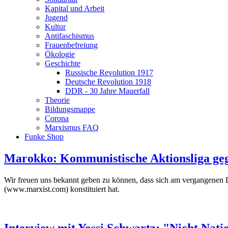
Kapital und Arbeit
Jugend
Kultur
Antifaschismus
Frauenbefreiung
Ökologie
Geschichte
Russische Revolution 1917
Deutsche Revolution 1918
DDR - 30 Jahre Mauerfall
Theorie
Bildungsmappe
Corona
Marxismus FAQ
Funke Shop
Marokko: Kommunistische Aktionsliga ge
Wir freuen uns bekannt geben zu können, dass sich am vergangenen D
(www.marxist.com) konstituiert hat.
Interview mit Yossi Schwartz: "Nicht Nati