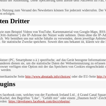
tum der Anmeldung. Diese Speicherung dient alleine dem Nachweis im Fall, da
n Nutzung zum Versand des Newsletters können Sie jederzeit widerrufen. Der W
en erfolgen.
en Dritter
, wie zum Beispiel Videos von YouTube, Kartenmaterial von Google-Maps, RSS
"Dritt-Anbieter") die IP-Adresse der Nutzer wahr nehmen. Denn ohne die IP-Adr
rlich. Wir bemühen uns nur solche Inhalte zu verwenden, deren jeweilige Anbiete
. für statistische Zwecke speichern. Soweit dies uns bekannt ist, klären wir die
 Nutzer (PC, Smartphone o.ä.) spezifische, auf das Gerät bezogene Information
deren dienen sie, um die statistische Daten der Webseitennutzung zu erfassen
owser verfügen eine Option mit der das Speichern von Cookies eingeschränkt od
 werden.
merikanische Seite
http://www.aboutads.info/choices/
oder die EU-Seite
http:/
ugins
es facebook.com, welches von der Facebook Ireland Ltd., 4 Grand Canal Squar
r Kachel, den Begriffen "Like", "Gefällt mir" oder einem „Daumen hoch“-Zeich
werden:
https://developers.facebook.com/docs/plugins/
.