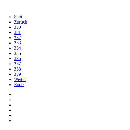
Start
Zurück
330
331
332
333
334
335
336
337
338
339
Weiter
Ende
Auf Facebook folgen
Bei Twitter teilen
Instagram
Auf Youtube folgen
der funke - Shop
marxist.com