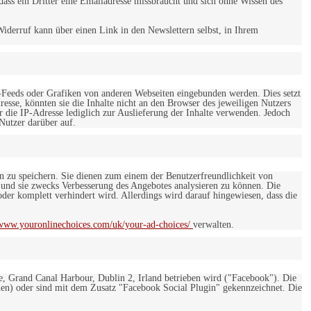
ss ein Dritter eine Emailadresse missbraucht und sich ohne Wissen des
iderruf kann über einen Link in den Newslettern selbst, in Ihrem
-Feeds oder Grafiken von anderen Webseiten eingebunden werden. Dies setzt
esse, könnten sie die Inhalte nicht an den Browser des jeweiligen Nutzers
r die IP-Adresse lediglich zur Auslieferung der Inhalte verwenden. Jedoch
 Nutzer darüber auf.
en zu speichern. Sie dienen zum einem der Benutzerfreundlichkeit von
 und sie zwecks Verbesserung des Angebotes analysieren zu können. Die
er komplett verhindert wird. Allerdings wird darauf hingewiesen, dass die
/www.youronlinechoices.com/uk/your-ad-choices/
verwalten.
e, Grand Canal Harbour, Dublin 2, Irland betrieben wird ("Facebook"). Die
en) oder sind mit dem Zusatz "Facebook Social Plugin" gekennzeichnet. Die