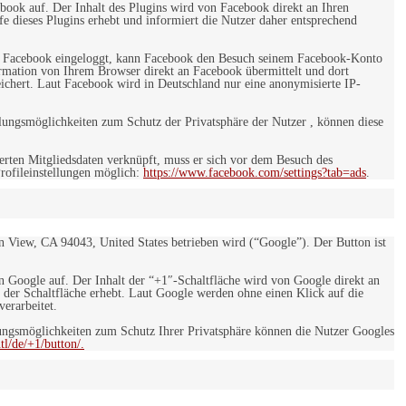
ebook auf. Der Inhalt des Plugins wird von Facebook direkt an Ihren
e dieses Plugins erhebt und informiert die Nutzer daher entsprechend
 bei Facebook eingeloggt, kann Facebook den Besuch seinem Facebook-Konto
rmation von Ihrem Browser direkt an Facebook übermittelt und dort
eichert. Laut Facebook wird in Deutschland nur eine anonymisierte IP-
ungsmöglichkeiten zum Schutz der Privatsphäre der Nutzer , können diese
rten Mitgliedsdaten verknüpft, muss er sich vor dem Besuch des
rofileinstellungen möglich:
https://www.facebook.com/settings?tab=ads
.
 View, CA 94043, United States betrieben wird (“Google”). Der Button ist
on Google auf. Der Inhalt der “+1″-Schaltfläche wird von Google direkt an
 der Schaltfläche erhebt. Laut Google werden ohne einen Klick auf die
erarbeitet.
ngsmöglichkeiten zum Schutz Ihrer Privatsphäre können die Nutzer Googles
l/de/+1/button/.