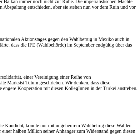
 Balkan immer noch nicht zur Ruhe. Die imperialistischen Mächte
von Abspaltung entschieden, aber sie stehen nun vor dem Ruin und vor
ernationalen Aktionstages gegen den Wahlbetrug in Mexiko auch in
klärte, dass die IFE (Wahlbehörde) im September endgültig über das
solidarität, einer Vereinigung einer Reihe von
site Marksist Tutum geschrieben. Wir denken, dass diese
ne engere Kooperation mit diesen KollegInnen in der Türkei anstreben.
echte Kandidat, konnte nur mit ungeheurem Wahlbetrug diese Wahlen
 einer halben Million seiner Anhänger zum Widerstand gegen diesen