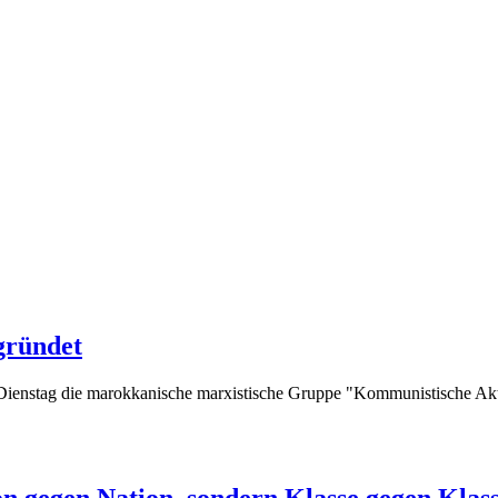
gründet
ienstag die marokkanische marxistische Gruppe "Kommunistische Aktio
on gegen Nation, sondern Klasse gegen Klas