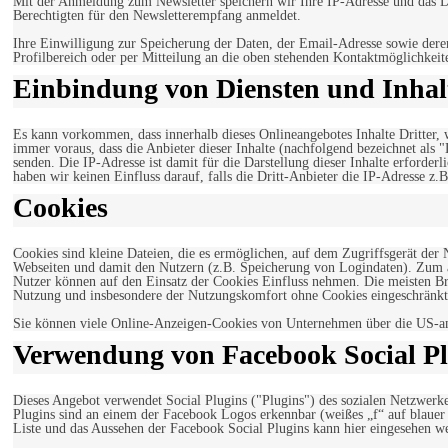
Mit der Anmeldung zum Newsletter speichern wir Ihre IP-Adresse und das Da
Berechtigten für den Newsletterempfang anmeldet.
Ihre Einwilligung zur Speicherung der Daten, der Email-Adresse sowie dere
Profilbereich oder per Mitteilung an die oben stehenden Kontaktmöglichkeit
Einbindung von Diensten und Inhalt
Es kann vorkommen, dass innerhalb dieses Onlineangebotes Inhalte Dritter
immer voraus, dass die Anbieter dieser Inhalte (nachfolgend bezeichnet als 
senden. Die IP-Adresse ist damit für die Darstellung dieser Inhalte erforde
haben wir keinen Einfluss darauf, falls die Dritt-Anbieter die IP-Adresse z.B
Cookies
Cookies sind kleine Dateien, die es ermöglichen, auf dem Zugriffsgerät der
Webseiten und damit den Nutzern (z.B. Speicherung von Logindaten). Zum an
Nutzer können auf den Einsatz der Cookies Einfluss nehmen. Die meisten Br
Nutzung und insbesondere der Nutzungskomfort ohne Cookies eingeschränkt
Sie können viele Online-Anzeigen-Cookies von Unternehmen über die US-a
Verwendung von Facebook Social Pl
Dieses Angebot verwendet Social Plugins ("Plugins") des sozialen Netzwerk
Plugins sind an einem der Facebook Logos erkennbar (weißes „f“ auf blaue
Liste und das Aussehen der Facebook Social Plugins kann hier eingesehen 