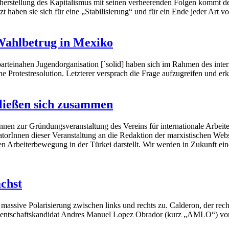
stellung des Kapitalismus mit seinen verheerenden Folgen kommt der
t haben sie sich für eine „Stabilisierung“ und für ein Ende jeder Art 
 Wahlbetrug in Mexiko
parteinahen Jugendorganisation [`solid] haben sich im Rahmen des int
 Protestresolution. Letzterer versprach die Frage aufzugreifen und er
hließen sich zusammen
nen zur Gründungsveranstaltung des Vereins für internationale Arbeiter
torInnen dieser Veranstaltung an die Redaktion der marxistischen Web
en Arbeiterbewegung in der Türkei darstellt. Wir werden in Zukunft ei
chst
 massive Polarisierung zwischen links und rechts zu. Calderon, der r
identschaftskandidat Andres Manuel Lopez Obrador (kurz „AMLO“) vor