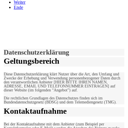
Weiter
Ende
derfunke.de verwendet Cookies!
Hiermit stimmen Sie der weiteren Nutzung unserer Seite und der
Verwendung von Cookies zu.
Mehr erfahren
Einverstanden!
Datenschutzerklärung
Geltungsbereich
Diese Datenschutzerklärung klärt Nutzer über die Art, den Umfang und
Zwecke der Erhebung und Verwendung personenbezogener Daten durch
den verantwortlichen Anbieter [HIER BITTE IHREN NAMEN,
ADRESSE, EMAIL UND TELEFONNUMMER EINTRAGEN] auf
dieser Website (im folgenden “Angebot”) auf.
Die rechtlichen Grundlagen des Datenschutzes finden sich im
Bundesdatenschutzgesetz (BDSG) und dem Telemediengesetz (TMG).
Kontaktaufnahme
Bei der Kontaktaufnahme mit dem Anbieter (zum Beispiel per