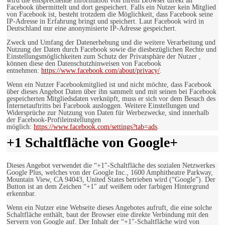
wird die entsprechende Information von Ihrem Browser direkt an
Facebook übermittelt und dort gespeichert. Falls ein Nutzer kein Mitglied
von Facebook ist, besteht trotzdem die Möglichkeit, dass Facebook seine
IP-Adresse in Erfahrung bringt und speichert. Laut Facebook wird in
Deutschland nur eine anonymisierte IP-Adresse gespeichert.
Zweck und Umfang der Datenerhebung und die weitere Verarbeitung und
Nutzung der Daten durch Facebook sowie die diesbezüglichen Rechte und
Einstellungsmöglichkeiten zum Schutz der Privatsphäre der Nutzer ,
können diese den Datenschutzhinweisen von Facebook
entnehmen:
https://www.facebook.com/about/privacy/
.
Wenn ein Nutzer Facebookmitglied ist und nicht möchte, dass Facebook
über dieses Angebot Daten über ihn sammelt und mit seinen bei Facebook
gespeicherten Mitgliedsdaten verknüpft, muss er sich vor dem Besuch des
Internetauftritts bei Facebook ausloggen. Weitere Einstellungen und
Widersprüche zur Nutzung von Daten für Werbezwecke, sind innerhalb
der Facebook-Profileinstellungen
möglich:
https://www.facebook.com/settings?tab=ads
.
+1 Schaltfläche von Google+
Dieses Angebot verwendet die “+1″-Schaltfläche des sozialen Netzwerkes
Google Plus, welches von der Google Inc., 1600 Amphitheatre Parkway,
Mountain View, CA 94043, United States betrieben wird (“Google”). Der
Button ist an dem Zeichen “+1″ auf weißem oder farbigen Hintergrund
erkennbar.
Wenn ein Nutzer eine Webseite dieses Angebotes aufruft, die eine solche
Schaltfläche enthält, baut der Browser eine direkte Verbindung mit den
Servern von Google auf. Der Inhalt der “+1″-Schaltfläche wird von