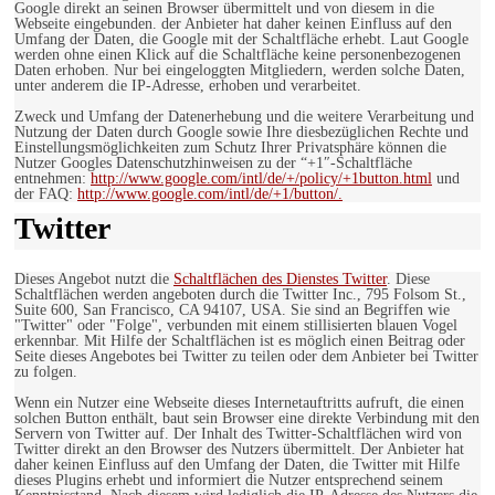
Google direkt an seinen Browser übermittelt und von diesem in die
Webseite eingebunden. der Anbieter hat daher keinen Einfluss auf den
Umfang der Daten, die Google mit der Schaltfläche erhebt. Laut Google
werden ohne einen Klick auf die Schaltfläche keine personenbezogenen
Daten erhoben. Nur bei eingeloggten Mitgliedern, werden solche Daten,
unter anderem die IP-Adresse, erhoben und verarbeitet.
Zweck und Umfang der Datenerhebung und die weitere Verarbeitung und
Nutzung der Daten durch Google sowie Ihre diesbezüglichen Rechte und
Einstellungsmöglichkeiten zum Schutz Ihrer Privatsphäre können die
Nutzer Googles Datenschutzhinweisen zu der “+1″-Schaltfläche
entnehmen:
http://www.google.com/intl/de/+/policy/+1button.html
und
der FAQ:
http://www.google.com/intl/de/+1/button/.
Twitter
Dieses Angebot nutzt die
Schaltflächen des Dienstes Twitter
. Diese
Schaltflächen werden angeboten durch die Twitter Inc., 795 Folsom St.,
Suite 600, San Francisco, CA 94107, USA. Sie sind an Begriffen wie
"Twitter" oder "Folge", verbunden mit einem stillisierten blauen Vogel
erkennbar. Mit Hilfe der Schaltflächen ist es möglich einen Beitrag oder
Seite dieses Angebotes bei Twitter zu teilen oder dem Anbieter bei Twitter
zu folgen.
Wenn ein Nutzer eine Webseite dieses Internetauftritts aufruft, die einen
solchen Button enthält, baut sein Browser eine direkte Verbindung mit den
Servern von Twitter auf. Der Inhalt des Twitter-Schaltflächen wird von
Twitter direkt an den Browser des Nutzers übermittelt. Der Anbieter hat
daher keinen Einfluss auf den Umfang der Daten, die Twitter mit Hilfe
dieses Plugins erhebt und informiert die Nutzer entsprechend seinem