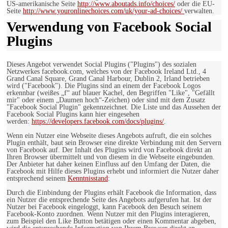
US-amerikanische Seite
http://www.aboutads.info/choices/
oder die EU-
Seite
http://www.youronlinechoices.com/uk/your-ad-choices/
verwalten.
Verwendung von Facebook Social
Plugins
Dieses Angebot verwendet Social Plugins ("Plugins") des sozialen
Netzwerkes facebook.com, welches von der Facebook Ireland Ltd., 4
Grand Canal Square, Grand Canal Harbour, Dublin 2, Irland betrieben
wird ("Facebook"). Die Plugins sind an einem der Facebook Logos
erkennbar (weißes „f“ auf blauer Kachel, den Begriffen "Like", "Gefällt
mir" oder einem „Daumen hoch“-Zeichen) oder sind mit dem Zusatz
"Facebook Social Plugin" gekennzeichnet. Die Liste und das Aussehen der
Facebook Social Plugins kann hier eingesehen
werden:
https://developers.facebook.com/docs/plugins/
.
Wenn ein Nutzer eine Webseite dieses Angebots aufruft, die ein solches
Plugin enthält, baut sein Browser eine direkte Verbindung mit den Servern
von Facebook auf. Der Inhalt des Plugins wird von Facebook direkt an
Ihren Browser übermittelt und von diesem in die Webseite eingebunden.
Der Anbieter hat daher keinen Einfluss auf den Umfang der Daten, die
Facebook mit Hilfe dieses Plugins erhebt und informiert die Nutzer daher
entsprechend seinem
Kenntnisstand
:
Durch die Einbindung der Plugins erhält Facebook die Information, dass
ein Nutzer die entsprechende Seite des Angebots aufgerufen hat. Ist der
Nutzer bei Facebook eingeloggt, kann Facebook den Besuch seinem
Facebook-Konto zuordnen. Wenn Nutzer mit den Plugins interagieren,
zum Beispiel den Like Button betätigen oder einen Kommentar abgeben,