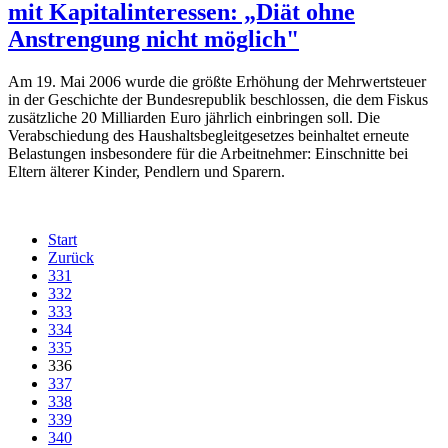
mit Kapitalinteressen: „Diät ohne
Anstrengung nicht möglich"
Am 19. Mai 2006 wurde die größte Erhöhung der Mehrwertsteuer
in der Geschichte der Bundesrepublik beschlossen, die dem Fiskus
zusätzliche 20 Milliarden Euro jährlich einbringen soll. Die
Verabschiedung des Haushaltsbegleitgesetzes beinhaltet erneute
Belastungen insbesondere für die Arbeitnehmer: Einschnitte bei
Eltern älterer Kinder, Pendlern und Sparern.
Start
Zurück
331
332
333
334
335
336
337
338
339
340