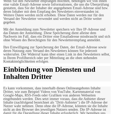
Wenn Sie den Newsletter empfangen möchten, benötigen wir von Ihnen
eine valide Email-Adresse sowie Informationen, die uns die Überprüfung
gestatten, dass Sie der Inhaber der angegebenen Email-Adresse sind bzw.
deren Inhaber mit dem Empfang des Newsletters einverstanden ist.
Weitere Daten werden nicht erhoben. Diese Daten werden nur für den
Versand der Newsletter verwendet und werden nicht an Dritte weiter
gegeben.
Mit der Anmeldung zum Newsletter speichern wir Ihre IP-Adresse und
das Datum der Anmeldung. Diese Speicherung dient alleine dem
Nachweis im Fall, dass ein Dritter eine Emailadresse missbraucht und sich
ohne Wissen des Berechtigten für den Newsletterempfang anmeldet.
Ihre Einwilligung zur Speicherung der Daten, der Email-Adresse sowie
deren Nutzung zum Versand des Newsletters können Sie jederzeit
widerrufen. Der Widerruf kann über einen Link in den Newslettern selbst,
in Ihrem Profilbereich oder per Mitteilung an die oben stehenden
Kontaktmöglichkeiten erfolgen.
Einbindung von Diensten und
Inhalten Dritter
Es kann vorkommen, dass innerhalb dieses Onlineangebotes Inhalte
Dritter, wie zum Beispiel Videos von YouTube, Kartenmaterial von
Google-Maps, RSS-Feeds oder Grafiken von anderen Webseiten
eingebunden werden. Dies setzt immer voraus, dass die Anbieter dieser
Inhalte (nachfolgend bezeichnet als "Dritt-Anbieter") die IP-Adresse der
Nutzer wahr nehmen. Denn ohne die IP-Adresse, könnten sie die Inhalte
nicht an den Browser des jeweiligen Nutzers senden. Die IP-Adresse ist
damit für die Darstellung dieser Inhalte erforderlich. Wir bemühen uns