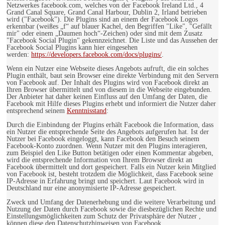
Netzwerkes facebook.com, welches von der Facebook Ireland Ltd., 4
Grand Canal Square, Grand Canal Harbour, Dublin 2, Irland betrieben
wird ("Facebook"). Die Plugins sind an einem der Facebook Logos
erkennbar (weißes „f“ auf blauer Kachel, den Begriffen "Like", "Gefällt
mir" oder einem „Daumen hoch“-Zeichen) oder sind mit dem Zusatz
"Facebook Social Plugin" gekennzeichnet. Die Liste und das Aussehen der
Facebook Social Plugins kann hier eingesehen
werden:
https://developers.facebook.com/docs/plugins/
.
Wenn ein Nutzer eine Webseite dieses Angebots aufruft, die ein solches
Plugin enthält, baut sein Browser eine direkte Verbindung mit den Servern
von Facebook auf. Der Inhalt des Plugins wird von Facebook direkt an
Ihren Browser übermittelt und von diesem in die Webseite eingebunden.
Der Anbieter hat daher keinen Einfluss auf den Umfang der Daten, die
Facebook mit Hilfe dieses Plugins erhebt und informiert die Nutzer daher
entsprechend seinem
Kenntnisstand
:
Durch die Einbindung der Plugins erhält Facebook die Information, dass
ein Nutzer die entsprechende Seite des Angebots aufgerufen hat. Ist der
Nutzer bei Facebook eingeloggt, kann Facebook den Besuch seinem
Facebook-Konto zuordnen. Wenn Nutzer mit den Plugins interagieren,
zum Beispiel den Like Button betätigen oder einen Kommentar abgeben,
wird die entsprechende Information von Ihrem Browser direkt an
Facebook übermittelt und dort gespeichert. Falls ein Nutzer kein Mitglied
von Facebook ist, besteht trotzdem die Möglichkeit, dass Facebook seine
IP-Adresse in Erfahrung bringt und speichert. Laut Facebook wird in
Deutschland nur eine anonymisierte IP-Adresse gespeichert.
Zweck und Umfang der Datenerhebung und die weitere Verarbeitung und
Nutzung der Daten durch Facebook sowie die diesbezüglichen Rechte und
Einstellungsmöglichkeiten zum Schutz der Privatsphäre der Nutzer ,
können diese den Datenschutzhinweisen von Facebook