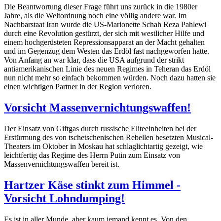
Die Beantwortung dieser Frage führt uns zurück in die 1980er
Jahre, als die Weltordnung noch eine völlig andere war. Im
Nachbarstaat Iran wurde die US-Marionette Schah Reza Pahlewi
durch eine Revolution gestürzt, der sich mit westlicher Hilfe und
einem hochgerüsteten Repressionsapparat an der Macht gehalten
und im Gegenzug dem Westen das Erdöl fast nachgeworfen hatte.
Von Anfang an war klar, dass die USA aufgrund der strikt
antiamerikanischen Linie des neuen Regimes in Teheran das Erdöl
nun nicht mehr so einfach bekommen würden. Noch dazu hatten sie
einen wichtigen Partner in der Region verloren.
Vorsicht Massenvernichtungswaffen!
Der Einsatz von Giftgas durch russische Eliteeinheiten bei der
Erstürmung des von tschetschenischen Rebellen besetzten Musical-
Theaters im Oktober in Moskau hat schlaglichtartig gezeigt, wie
leichtfertig das Regime des Herrn Putin zum Einsatz von
Massenvernichtungswaffen bereit ist.
Hartzer Käse stinkt zum Himmel -
Vorsicht Lohndumping!
Es ist in aller Munde, aber kaum jemand kennt es. Von den