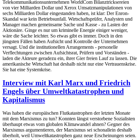
Telekommunikationsunternehmen WorldCom Bilanztricksereien
von vier Milliarden Dollar und Xerox Umsatzmanipulationen von
sechs Milliarden Dollar eingestanden haben, ist klar: Der Enron-
Skandal war kein Betriebsunfall. Wirtschaftsprüfer, Analysten und
Manager machen gemeinsame Sache und Kasse - zu Lasten der
Aktionäre. Ginge es nur um kriminelle Energie einiger weniger,
wäre die Sache leichter. So etwas gibt es immer. Doch in den
jüngsten Fällen haben Aufsicht und Kontrolle der Unternehmen
versagt. Und die institutionellen Arrangements - personelle
Verflechtungen zwischen Aufsichtsrat, Prüfern und Vorständen -
laden die Akteure geradezu ein, ihrer Gier freien Lauf zu lassen. Die
amerikanische Wirtschaft hat deshalb nicht nur eine Vertrauenskrise.
Sie hat eine Systemkrise.
Interview mit Karl Marx und Friedrich
Engels über Umweltkatastrophen und
Kapitalismus
Was haben die europäischen Flutkatastrophen der letzten Monate
mit dem Marxismus zu tun? Konnten längst verstorbene Sozialisten
überhaupt etwas vom globalen Klimawandel ahnen? Gegner des
Marxismus argumentieren, der Marxismus sei schonallein deshalb
überholt, weil Umweltkatastrophen ganz neue Erscheinungen seien.