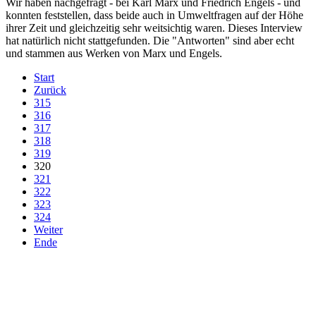
Wir haben nachgefragt - bei Karl Marx und Friedrich Engels - und
konnten feststellen, dass beide auch in Umweltfragen auf der Höhe
ihrer Zeit und gleichzeitig sehr weitsichtig waren. Dieses Interview
hat natürlich nicht stattgefunden. Die "Antworten" sind aber echt
und stammen aus Werken von Marx und Engels.
Start
Zurück
315
316
317
318
319
320
321
322
323
324
Weiter
Ende
derfunke.de verwendet Cookies!
Hiermit stimmen Sie der weiteren Nutzung unserer Seite und der
Verwendung von Cookies zu.
Mehr erfahren