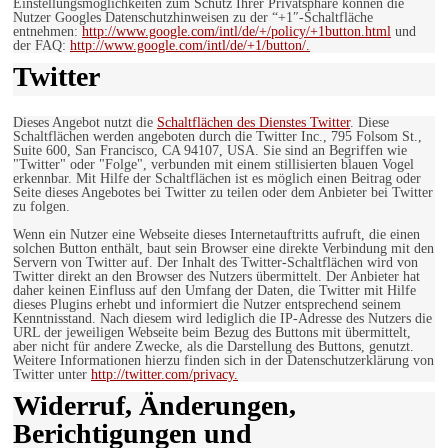
Einstellungsmöglichkeiten zum Schutz Ihrer Privatsphäre können die
Nutzer Googles Datenschutzhinweisen zu der “+1″-Schaltfläche
entnehmen:
http://www.google.com/intl/de/+/policy/+1button.html
und
der FAQ:
http://www.google.com/intl/de/+1/button/.
Twitter
Dieses Angebot nutzt die
Schaltflächen des Dienstes Twitter
. Diese
Schaltflächen werden angeboten durch die Twitter Inc., 795 Folsom St.,
Suite 600, San Francisco, CA 94107, USA. Sie sind an Begriffen wie
"Twitter" oder "Folge", verbunden mit einem stillisierten blauen Vogel
erkennbar. Mit Hilfe der Schaltflächen ist es möglich einen Beitrag oder
Seite dieses Angebotes bei Twitter zu teilen oder dem Anbieter bei Twitter
zu folgen.
Wenn ein Nutzer eine Webseite dieses Internetauftritts aufruft, die einen
solchen Button enthält, baut sein Browser eine direkte Verbindung mit den
Servern von Twitter auf. Der Inhalt des Twitter-Schaltflächen wird von
Twitter direkt an den Browser des Nutzers übermittelt. Der Anbieter hat
daher keinen Einfluss auf den Umfang der Daten, die Twitter mit Hilfe
dieses Plugins erhebt und informiert die Nutzer entsprechend seinem
Kenntnisstand. Nach diesem wird lediglich die IP-Adresse des Nutzers die
URL der jeweiligen Webseite beim Bezug des Buttons mit übermittelt,
aber nicht für andere Zwecke, als die Darstellung des Buttons, genutzt.
Weitere Informationen hierzu finden sich in der Datenschutzerklärung von
Twitter unter
http://twitter.com/privacy.
Widerruf, Änderungen,
Berichtigungen und