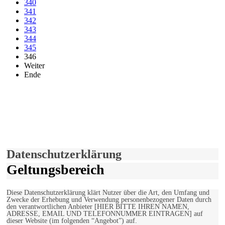
340
341
342
343
344
345
346
Weiter
Ende
derfunke.de verwendet Cookies!
Hiermit stimmen Sie der weiteren Nutzung unserer Seite und der
Verwendung von Cookies zu.
Mehr erfahren
Einverstanden!
Datenschutzerklärung
Geltungsbereich
Diese Datenschutzerklärung klärt Nutzer über die Art, den Umfang und
Zwecke der Erhebung und Verwendung personenbezogener Daten durch
den verantwortlichen Anbieter [HIER BITTE IHREN NAMEN,
ADRESSE, EMAIL UND TELEFONNUMMER EINTRAGEN] auf
dieser Website (im folgenden “Angebot”) auf.