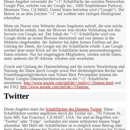
Dieses Angebot verwendet die “+1″-Schaltfläche des sozialen Netzwerkes
Google Plus, welches von der Google Inc., 1600 Amphitheatre Parkway,
Mountain View, CA 94043, United States betrieben wird (“Google”). Der
Button ist an dem Zeichen “+1″ auf weißem oder farbigen Hintergrund
erkennbar.
Wenn ein Nutzer eine Webseite dieses Angebotes aufruft, die eine solche
Schaltfläche enthält, baut der Browser eine direkte Verbindung mit den
Servern von Google auf. Der Inhalt der “+1″-Schaltfläche wird von
Google direkt an seinen Browser übermittelt und von diesem in die
Webseite eingebunden. der Anbieter hat daher keinen Einfluss auf den
Umfang der Daten, die Google mit der Schaltfläche erhebt. Laut Google
werden ohne einen Klick auf die Schaltfläche keine personenbezogenen
Daten erhoben. Nur bei eingeloggten Mitgliedern, werden solche Daten,
unter anderem die IP-Adresse, erhoben und verarbeitet.
Zweck und Umfang der Datenerhebung und die weitere Verarbeitung und
Nutzung der Daten durch Google sowie Ihre diesbezüglichen Rechte und
Einstellungsmöglichkeiten zum Schutz Ihrer Privatsphäre können die
Nutzer Googles Datenschutzhinweisen zu der “+1″-Schaltfläche
entnehmen:
http://www.google.com/intl/de/+/policy/+1button.html
und
der FAQ:
http://www.google.com/intl/de/+1/button/.
Twitter
Dieses Angebot nutzt die
Schaltflächen des Dienstes Twitter
. Diese
Schaltflächen werden angeboten durch die Twitter Inc., 795 Folsom St.,
Suite 600, San Francisco, CA 94107, USA. Sie sind an Begriffen wie
"Twitter" oder "Folge", verbunden mit einem stillisierten blauen Vogel
erkennbar. Mit Hilfe der Schaltflächen ist es möglich einen Beitrag oder
Seite dieses Angebotes bei Twitter zu teilen oder dem Anbieter bei Twitter