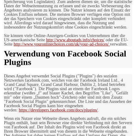
Speicherung von Logindaten). Zum anderen dienen sie, um die statistische
Daten der Webseitennutzung zu erfassen und sie zwecks Verbesserung des
Angebotes analysieren zu können. Die Nutzer können auf den Einsatz der
Cookies Einfluss nehmen. Die meisten Browser verfügen eine Option mit
der das Speichern von Cookies eingeschränkt oder komplett verhindert
wird. Allerdings wird darauf hingewiesen, dass die Nutzung und
insbesondere der Nutzungskomfort ohne Cookies eingeschränkt werden.
Sie können viele Online-Anzeigen-Cookies von Unternehmen über die
US-amerikanische Seite
http://www.aboutads.info/choices/
oder die EU-
Seite
http://www.youronlinechoices.com/uk/your-ad-choices/
verwalten.
Verwendung von Facebook Social
Plugins
Dieses Angebot verwendet Social Plugins ("Plugins") des sozialen
Netzwerkes facebook.com, welches von der Facebook Ireland Ltd., 4
Grand Canal Square, Grand Canal Harbour, Dublin 2, Irland betrieben
wird ("Facebook"). Die Plugins sind an einem der Facebook Logos
erkennbar (weißes „f“ auf blauer Kachel, den Begriffen "Like", "Gefällt
mir" oder einem „Daumen hoch“-Zeichen) oder sind mit dem Zusatz
"Facebook Social Plugin" gekennzeichnet. Die Liste und das Aussehen der
Facebook Social Plugins kann hier eingesehen
werden:
https://developers.facebook.com/docs/plugins/
.
Wenn ein Nutzer eine Webseite dieses Angebots aufruft, die ein solches
Plugin enthält, baut sein Browser eine direkte Verbindung mit den Servern
von Facebook auf. Der Inhalt des Plugins wird von Facebook direkt an
Ihren Browser übermittelt und von diesem in die Webseite eingebunden.
Der Anbieter hat daher keinen Einfluss auf den Umfang der Daten, die