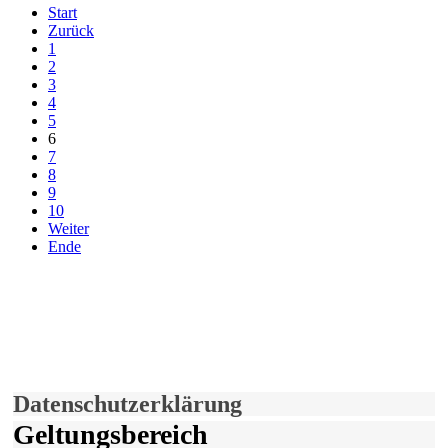
Start
Zurück
1
2
3
4
5
6
7
8
9
10
Weiter
Ende
derfunke.de verwendet Cookies!
Hiermit stimmen Sie der weiteren Nutzung unserer Seite und der
Verwendung von Cookies zu.
Mehr erfahren
Einverstanden!
Datenschutzerklärung
Geltungsbereich