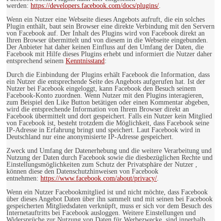
werden:
https://developers.facebook.com/docs/plugins/
.
Wenn ein Nutzer eine Webseite dieses Angebots aufruft, die ein solches
Plugin enthält, baut sein Browser eine direkte Verbindung mit den Servern
von Facebook auf. Der Inhalt des Plugins wird von Facebook direkt an
Ihren Browser übermittelt und von diesem in die Webseite eingebunden.
Der Anbieter hat daher keinen Einfluss auf den Umfang der Daten, die
Facebook mit Hilfe dieses Plugins erhebt und informiert die Nutzer daher
entsprechend seinem
Kenntnisstand
:
Durch die Einbindung der Plugins erhält Facebook die Information, dass
ein Nutzer die entsprechende Seite des Angebots aufgerufen hat. Ist der
Nutzer bei Facebook eingeloggt, kann Facebook den Besuch seinem
Facebook-Konto zuordnen. Wenn Nutzer mit den Plugins interagieren,
zum Beispiel den Like Button betätigen oder einen Kommentar abgeben,
wird die entsprechende Information von Ihrem Browser direkt an
Facebook übermittelt und dort gespeichert. Falls ein Nutzer kein Mitglied
von Facebook ist, besteht trotzdem die Möglichkeit, dass Facebook seine
IP-Adresse in Erfahrung bringt und speichert. Laut Facebook wird in
Deutschland nur eine anonymisierte IP-Adresse gespeichert.
Zweck und Umfang der Datenerhebung und die weitere Verarbeitung und
Nutzung der Daten durch Facebook sowie die diesbezüglichen Rechte und
Einstellungsmöglichkeiten zum Schutz der Privatsphäre der Nutzer ,
können diese den Datenschutzhinweisen von Facebook
entnehmen:
https://www.facebook.com/about/privacy/
.
Wenn ein Nutzer Facebookmitglied ist und nicht möchte, dass Facebook
über dieses Angebot Daten über ihn sammelt und mit seinen bei Facebook
gespeicherten Mitgliedsdaten verknüpft, muss er sich vor dem Besuch des
Internetauftritts bei Facebook ausloggen. Weitere Einstellungen und
Widersprüche zur Nutzung von Daten für Werbezwecke, sind innerhalb