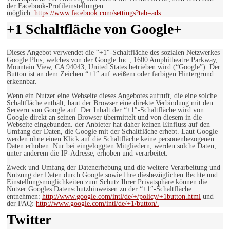
der Facebook-Profileinstellungen
möglich:
https://www.facebook.com/settings?tab=ads
.
+1 Schaltfläche von Google+
Dieses Angebot verwendet die “+1″-Schaltfläche des sozialen Netzwerkes
Google Plus, welches von der Google Inc., 1600 Amphitheatre Parkway,
Mountain View, CA 94043, United States betrieben wird (“Google”). Der
Button ist an dem Zeichen “+1″ auf weißem oder farbigen Hintergrund
erkennbar.
Wenn ein Nutzer eine Webseite dieses Angebotes aufruft, die eine solche
Schaltfläche enthält, baut der Browser eine direkte Verbindung mit den
Servern von Google auf. Der Inhalt der “+1″-Schaltfläche wird von
Google direkt an seinen Browser übermittelt und von diesem in die
Webseite eingebunden. der Anbieter hat daher keinen Einfluss auf den
Umfang der Daten, die Google mit der Schaltfläche erhebt. Laut Google
werden ohne einen Klick auf die Schaltfläche keine personenbezogenen
Daten erhoben. Nur bei eingeloggten Mitgliedern, werden solche Daten,
unter anderem die IP-Adresse, erhoben und verarbeitet.
Zweck und Umfang der Datenerhebung und die weitere Verarbeitung und
Nutzung der Daten durch Google sowie Ihre diesbezüglichen Rechte und
Einstellungsmöglichkeiten zum Schutz Ihrer Privatsphäre können die
Nutzer Googles Datenschutzhinweisen zu der “+1″-Schaltfläche
entnehmen:
http://www.google.com/intl/de/+/policy/+1button.html
und
der FAQ:
http://www.google.com/intl/de/+1/button/.
Twitter