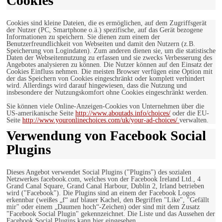
Cookies
Cookies sind kleine Dateien, die es ermöglichen, auf dem Zugriffsgerät
der Nutzer (PC, Smartphone o.ä.) spezifische, auf das Gerät bezogene
Informationen zu speichern. Sie dienen zum einem der
Benutzerfreundlichkeit von Webseiten und damit den Nutzern (z.B.
Speicherung von Logindaten). Zum anderen dienen sie, um die statistische
Daten der Webseitennutzung zu erfassen und sie zwecks Verbesserung des
Angebotes analysieren zu können. Die Nutzer können auf den Einsatz der
Cookies Einfluss nehmen. Die meisten Browser verfügen eine Option mit
der das Speichern von Cookies eingeschränkt oder komplett verhindert
wird. Allerdings wird darauf hingewiesen, dass die Nutzung und
insbesondere der Nutzungskomfort ohne Cookies eingeschränkt werden.
Sie können viele Online-Anzeigen-Cookies von Unternehmen über die
US-amerikanische Seite
http://www.aboutads.info/choices/
oder die EU-
Seite
http://www.youronlinechoices.com/uk/your-ad-choices/
verwalten.
Verwendung von Facebook Social
Plugins
Dieses Angebot verwendet Social Plugins ("Plugins") des sozialen
Netzwerkes facebook.com, welches von der Facebook Ireland Ltd., 4
Grand Canal Square, Grand Canal Harbour, Dublin 2, Irland betrieben
wird ("Facebook"). Die Plugins sind an einem der Facebook Logos
erkennbar (weißes „f“ auf blauer Kachel, den Begriffen "Like", "Gefällt
mir" oder einem „Daumen hoch“-Zeichen) oder sind mit dem Zusatz
"Facebook Social Plugin" gekennzeichnet. Die Liste und das Aussehen der
Facebook Social Plugins kann hier eingesehen