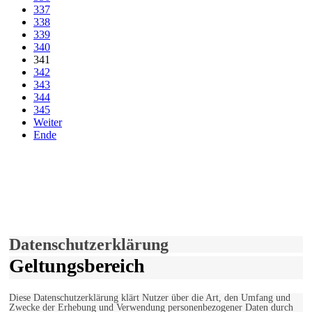
337
338
339
340
341
342
343
344
345
Weiter
Ende
derfunke.de verwendet Cookies!
Hiermit stimmen Sie der weiteren Nutzung unserer Seite und der
Verwendung von Cookies zu.
Mehr erfahren
Einverstanden!
Datenschutzerklärung
Geltungsbereich
Diese Datenschutzerklärung klärt Nutzer über die Art, den Umfang und
Zwecke der Erhebung und Verwendung personenbezogener Daten durch