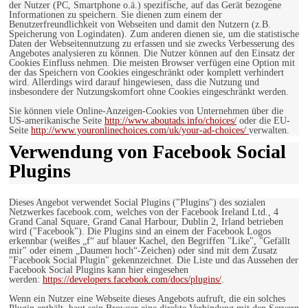
der Nutzer (PC, Smartphone o.ä.) spezifische, auf das Gerät bezogene
Informationen zu speichern. Sie dienen zum einem der
Benutzerfreundlichkeit von Webseiten und damit den Nutzern (z.B.
Speicherung von Logindaten). Zum anderen dienen sie, um die statistische
Daten der Webseitennutzung zu erfassen und sie zwecks Verbesserung des
Angebotes analysieren zu können. Die Nutzer können auf den Einsatz der
Cookies Einfluss nehmen. Die meisten Browser verfügen eine Option mit
der das Speichern von Cookies eingeschränkt oder komplett verhindert
wird. Allerdings wird darauf hingewiesen, dass die Nutzung und
insbesondere der Nutzungskomfort ohne Cookies eingeschränkt werden.
Sie können viele Online-Anzeigen-Cookies von Unternehmen über die
US-amerikanische Seite
http://www.aboutads.info/choices/
oder die EU-
Seite
http://www.youronlinechoices.com/uk/your-ad-choices/
verwalten.
Verwendung von Facebook Social
Plugins
Dieses Angebot verwendet Social Plugins ("Plugins") des sozialen
Netzwerkes facebook.com, welches von der Facebook Ireland Ltd., 4
Grand Canal Square, Grand Canal Harbour, Dublin 2, Irland betrieben
wird ("Facebook"). Die Plugins sind an einem der Facebook Logos
erkennbar (weißes „f“ auf blauer Kachel, den Begriffen "Like", "Gefällt
mir" oder einem „Daumen hoch“-Zeichen) oder sind mit dem Zusatz
"Facebook Social Plugin" gekennzeichnet. Die Liste und das Aussehen der
Facebook Social Plugins kann hier eingesehen
werden:
https://developers.facebook.com/docs/plugins/
.
Wenn ein Nutzer eine Webseite dieses Angebots aufruft, die ein solches