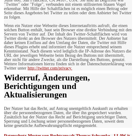
Suite 600, San Francisco, CA 94107, USA. Sie sind an Begriffen wie
"Twitter" oder "Folge", verbunden mit einem stillisierten blauen Vogel
erkennbar. Mit Hilfe der Schaltflächen ist es möglich einen Beitrag oder
Seite dieses Angebotes bei Twitter zu teilen oder dem Anbieter bei Twitter
zu folgen.
Wenn ein Nutzer eine Webseite dieses Internetauftritts aufruft, die einen
solchen Button enthält, baut sein Browser eine direkte Verbindung mit den
Servern von Twitter auf. Der Inhalt des Twitter-Schaltflächen wird von
Twitter direkt an den Browser des Nutzers übermittelt. Der Anbieter hat
daher keinen Einfluss auf den Umfang der Daten, die Twitter mit Hilfe
dieses Plugins erhebt und informiert die Nutzer entsprechend seinem
Kenntnisstand. Nach diesem wird lediglich die IP-Adresse des Nutzers die
URL der jeweiligen Webseite beim Bezug des Buttons mit übermittelt,
aber nicht für andere Zwecke, als die Darstellung des Buttons, genutzt.
Weitere Informationen hierzu finden sich in der Datenschutzerklärung von
Twitter unter
http://twitter.com/privacy.
Widerruf, Änderungen,
Berichtigungen und
Aktualisierungen
Der Nutzer hat das Recht, auf Antrag unentgeltlich Auskunft zu erhalten
über die personenbezogenen Daten, die über ihn gespeichert wurden.
Zusätzlich hat der Nutzer das Recht auf Berichtigung unrichtiger Daten,
Sperrung und Löschung seiner personenbezogenen Daten, soweit dem
keine gesetzliche Aufbewahrungspflicht entgegensteht.
Datenschutz-Muster von Rechtsanwalt Thomas Schwenke - I LAW it