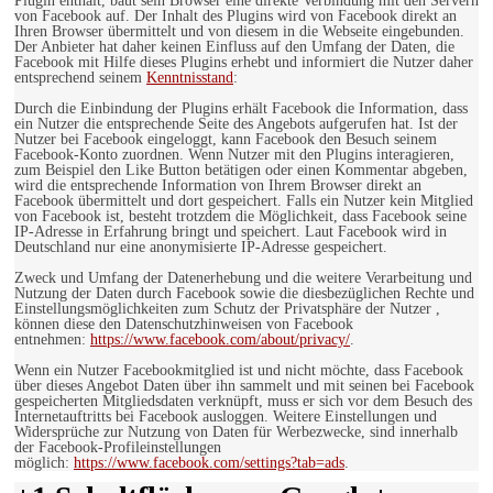
Plugin enthält, baut sein Browser eine direkte Verbindung mit den Servern
von Facebook auf. Der Inhalt des Plugins wird von Facebook direkt an
Ihren Browser übermittelt und von diesem in die Webseite eingebunden.
Der Anbieter hat daher keinen Einfluss auf den Umfang der Daten, die
Facebook mit Hilfe dieses Plugins erhebt und informiert die Nutzer daher
entsprechend seinem
Kenntnisstand
:
Durch die Einbindung der Plugins erhält Facebook die Information, dass
ein Nutzer die entsprechende Seite des Angebots aufgerufen hat. Ist der
Nutzer bei Facebook eingeloggt, kann Facebook den Besuch seinem
Facebook-Konto zuordnen. Wenn Nutzer mit den Plugins interagieren,
zum Beispiel den Like Button betätigen oder einen Kommentar abgeben,
wird die entsprechende Information von Ihrem Browser direkt an
Facebook übermittelt und dort gespeichert. Falls ein Nutzer kein Mitglied
von Facebook ist, besteht trotzdem die Möglichkeit, dass Facebook seine
IP-Adresse in Erfahrung bringt und speichert. Laut Facebook wird in
Deutschland nur eine anonymisierte IP-Adresse gespeichert.
Zweck und Umfang der Datenerhebung und die weitere Verarbeitung und
Nutzung der Daten durch Facebook sowie die diesbezüglichen Rechte und
Einstellungsmöglichkeiten zum Schutz der Privatsphäre der Nutzer ,
können diese den Datenschutzhinweisen von Facebook
entnehmen:
https://www.facebook.com/about/privacy/
.
Wenn ein Nutzer Facebookmitglied ist und nicht möchte, dass Facebook
über dieses Angebot Daten über ihn sammelt und mit seinen bei Facebook
gespeicherten Mitgliedsdaten verknüpft, muss er sich vor dem Besuch des
Internetauftritts bei Facebook ausloggen. Weitere Einstellungen und
Widersprüche zur Nutzung von Daten für Werbezwecke, sind innerhalb
der Facebook-Profileinstellungen
möglich:
https://www.facebook.com/settings?tab=ads
.