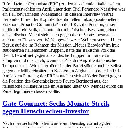
Rifondazione Comunista (PRC) zu den anstehenden italienischen
Parlamentswahlen im April, unter dem Titel Ferrando: Nassiriya war
ein Fall bewaffneten Widerstands. In diesem Interview vertrat
Ferrando, führender Kopf der traditionellen linksoppositionellen
Fraktion „Progetto Comunista“ in der PRC, die Position, es sei
legitim für ein Volk, das unter der militärischen Besatzung einer
ausländischen Macht steht, sich gegen diese Besatzungsmacht –
auch unter Einsatz von Waffengewalt – zur Wehr zu setzen. Unter
Bezug auf die im Rahmen der Mission „Neues Babylon“ im Irak
stationierten italienischen Truppen, hätte das irakische Volk das
Recht, bewaffnet gegen ausländische Truppen im Lande zu
kämpfen und dies auch, wenn das Ziel der Angriffe italienische
Truppen seien. Wie ein großer Teil der Partei stünde auch er selbst
gegen die Militäreinsätze im Kosovo, in Afghanistan oder im Irak.
Am letzten Parteitag der PRC sprachen sich 41% der Partei gegen
die Position des Generalsekretärs Fausto Bertinotti aus, der
italienische Militäreinsätze im Ausland unter UN-Mandat durch die
Partei legitimieren lassen wollte.
Gate Gourmet: Sechs Monate Streik
gegen Heuschrecken-Investor
Nach über sechs Monaten wurde am Dienstag vormittag der