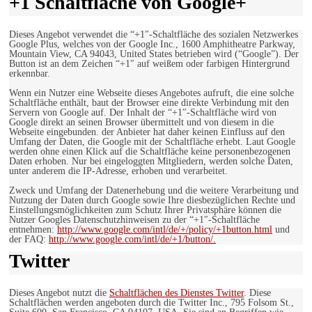
+1 Schaltfläche von Google+
Dieses Angebot verwendet die “+1″-Schaltfläche des sozialen Netzwerkes
Google Plus, welches von der Google Inc., 1600 Amphitheatre Parkway,
Mountain View, CA 94043, United States betrieben wird (“Google”). Der
Button ist an dem Zeichen “+1″ auf weißem oder farbigen Hintergrund
erkennbar.
Wenn ein Nutzer eine Webseite dieses Angebotes aufruft, die eine solche
Schaltfläche enthält, baut der Browser eine direkte Verbindung mit den
Servern von Google auf. Der Inhalt der “+1″-Schaltfläche wird von
Google direkt an seinen Browser übermittelt und von diesem in die
Webseite eingebunden. der Anbieter hat daher keinen Einfluss auf den
Umfang der Daten, die Google mit der Schaltfläche erhebt. Laut Google
werden ohne einen Klick auf die Schaltfläche keine personenbezogenen
Daten erhoben. Nur bei eingeloggten Mitgliedern, werden solche Daten,
unter anderem die IP-Adresse, erhoben und verarbeitet.
Zweck und Umfang der Datenerhebung und die weitere Verarbeitung und
Nutzung der Daten durch Google sowie Ihre diesbezüglichen Rechte und
Einstellungsmöglichkeiten zum Schutz Ihrer Privatsphäre können die
Nutzer Googles Datenschutzhinweisen zu der “+1″-Schaltfläche
entnehmen:
http://www.google.com/intl/de/+/policy/+1button.html
und
der FAQ:
http://www.google.com/intl/de/+1/button/.
Twitter
Dieses Angebot nutzt die
Schaltflächen des Dienstes Twitter
. Diese
Schaltflächen werden angeboten durch die Twitter Inc., 795 Folsom St.,