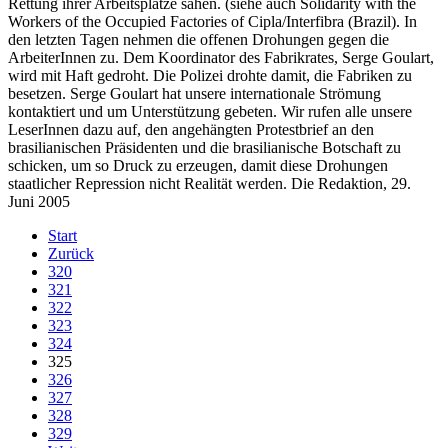
Rettung ihrer Arbeitsplätze sahen. (siehe auch Solidarity with the
Workers of the Occupied Factories of Cipla/Interfibra (Brazil). In
den letzten Tagen nehmen die offenen Drohungen gegen die
ArbeiterInnen zu. Dem Koordinator des Fabrikrates, Serge Goulart,
wird mit Haft gedroht. Die Polizei drohte damit, die Fabriken zu
besetzen. Serge Goulart hat unsere internationale Strömung
kontaktiert und um Unterstützung gebeten. Wir rufen alle unsere
LeserInnen dazu auf, den angehängten Protestbrief an den
brasilianischen Präsidenten und die brasilianische Botschaft zu
schicken, um so Druck zu erzeugen, damit diese Drohungen
staatlicher Repression nicht Realität werden. Die Redaktion, 29.
Juni 2005
Start
Zurück
320
321
322
323
324
325
326
327
328
329