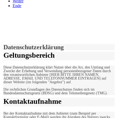
Weiter
Ende
derfunke.de verwendet Cookies!
Hiermit stimmen Sie der weiteren Nutzung unserer Seite und der
Verwendung von Cookies zu.
Mehr erfahren
Einverstanden!
Datenschutzerklärung
Geltungsbereich
Diese Datenschutzerklärung klärt Nutzer über die Art, den Umfang und
Zwecke der Erhebung und Verwendung personenbezogener Daten durch
den verantwortlichen Anbieter [HIER BITTE IHREN NAMEN,
ADRESSE, EMAIL UND TELEFONNUMMER EINTRAGEN] auf
dieser Website (im folgenden “Angebot”) auf.
Die rechtlichen Grundlagen des Datenschutzes finden sich im
Bundesdatenschutzgesetz (BDSG) und dem Telemediengesetz (TMG).
Kontaktaufnahme
Bei der Kontaktaufnahme mit dem Anbieter (zum Beispiel per
Kontaktformular oder E-Mail) werden die Angaben des Nutzers zwecks