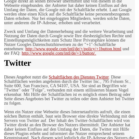
Google direkt an seinen Browser übermittelt und von diesem in die
Webseite eingebunden. der Anbieter hat daher keinen Einfluss auf den
Umfang der Daten, die Google mit der Schaltfläche erhebt. Laut Google
werden ohne einen Klick auf die Schaltfläche keine personenbezogenen
Daten erhoben. Nur bei eingeloggten Mitgliedern, werden solche Daten,
unter anderem die IP-Adresse, erhoben und verarbeitet.
Zweck und Umfang der Datenerhebung und die weitere Verarbeitung und
Nutzung der Daten durch Google sowie Ihre diesbezüglichen Rechte und
Einstellungsmöglichkeiten zum Schutz Ihrer Privatsphäre können die
Nutzer Googles Datenschutzhinweisen zu der “+1″-Schaltfläche
entnehmen:
http://www.google.com/intl/de/+/policy/+1button.html
und
der FAQ:
http://www.google.com/intl/de/+1/button/.
Twitter
Dieses Angebot nutzt die
Schaltflächen des Dienstes Twitter
. Diese
Schaltflächen werden angeboten durch die Twitter Inc., 795 Folsom St.,
Suite 600, San Francisco, CA 94107, USA. Sie sind an Begriffen wie
"Twitter" oder "Folge", verbunden mit einem stillisierten blauen Vogel
erkennbar. Mit Hilfe der Schaltflächen ist es möglich einen Beitrag oder
Seite dieses Angebotes bei Twitter zu teilen oder dem Anbieter bei Twitter
zu folgen.
Wenn ein Nutzer eine Webseite dieses Internetauftritts aufruft, die einen
solchen Button enthält, baut sein Browser eine direkte Verbindung mit den
Servern von Twitter auf. Der Inhalt des Twitter-Schaltflächen wird von
Twitter direkt an den Browser des Nutzers übermittelt. Der Anbieter hat
daher keinen Einfluss auf den Umfang der Daten, die Twitter mit Hilfe
dieses Plugins erhebt und informiert die Nutzer entsprechend seinem
Kenntnisstand. Nach diesem wird lediglich die IP-Adresse des Nutzers die