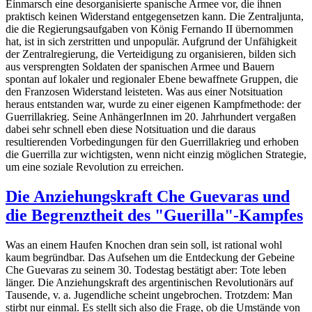
Einmarsch eine desorganisierte spanische Armee vor, die ihnen
praktisch keinen Widerstand entgegensetzen kann. Die Zentraljunta,
die die Regierungsaufgaben von König Fernando II übernommen
hat, ist in sich zerstritten und unpopulär. Aufgrund der Unfähigkeit
der Zentralregierung, die Verteidigung zu organisieren, bilden sich
aus versprengten Soldaten der spanischen Armee und Bauern
spontan auf lokaler und regionaler Ebene bewaffnete Gruppen, die
den Franzosen Widerstand leisteten. Was aus einer Notsituation
heraus entstanden war, wurde zu einer eigenen Kampfmethode: der
Guerrillakrieg. Seine AnhängerInnen im 20. Jahrhundert vergaßen
dabei sehr schnell eben diese Notsituation und die daraus
resultierenden Vorbedingungen für den Guerrillakrieg und erhoben
die Guerrilla zur wichtigsten, wenn nicht einzig möglichen Strategie,
um eine soziale Revolution zu erreichen.
Die Anziehungskraft Che Guevaras und
die Begrenztheit des "Guerilla"-Kampfes
Was an einem Haufen Knochen dran sein soll, ist rational wohl
kaum begründbar. Das Aufsehen um die Entdeckung der Gebeine
Che Guevaras zu seinem 30. Todestag bestätigt aber: Tote leben
länger. Die Anziehungskraft des argentinischen Revolutionärs auf
Tausende, v. a. Jugendliche scheint ungebrochen. Trotzdem: Man
stirbt nur einmal. Es stellt sich also die Frage, ob die Umstände von