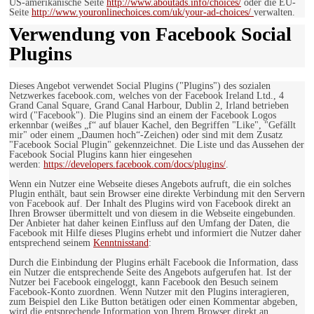
US-amerikanische Seite
http://www.aboutads.info/choices/
oder die EU-
Seite
http://www.youronlinechoices.com/uk/your-ad-choices/
verwalten.
Verwendung von Facebook Social
Plugins
Dieses Angebot verwendet Social Plugins ("Plugins") des sozialen
Netzwerkes facebook.com, welches von der Facebook Ireland Ltd., 4
Grand Canal Square, Grand Canal Harbour, Dublin 2, Irland betrieben
wird ("Facebook"). Die Plugins sind an einem der Facebook Logos
erkennbar (weißes „f“ auf blauer Kachel, den Begriffen "Like", "Gefällt
mir" oder einem „Daumen hoch“-Zeichen) oder sind mit dem Zusatz
"Facebook Social Plugin" gekennzeichnet. Die Liste und das Aussehen der
Facebook Social Plugins kann hier eingesehen
werden:
https://developers.facebook.com/docs/plugins/
.
Wenn ein Nutzer eine Webseite dieses Angebots aufruft, die ein solches
Plugin enthält, baut sein Browser eine direkte Verbindung mit den Servern
von Facebook auf. Der Inhalt des Plugins wird von Facebook direkt an
Ihren Browser übermittelt und von diesem in die Webseite eingebunden.
Der Anbieter hat daher keinen Einfluss auf den Umfang der Daten, die
Facebook mit Hilfe dieses Plugins erhebt und informiert die Nutzer daher
entsprechend seinem
Kenntnisstand
:
Durch die Einbindung der Plugins erhält Facebook die Information, dass
ein Nutzer die entsprechende Seite des Angebots aufgerufen hat. Ist der
Nutzer bei Facebook eingeloggt, kann Facebook den Besuch seinem
Facebook-Konto zuordnen. Wenn Nutzer mit den Plugins interagieren,
zum Beispiel den Like Button betätigen oder einen Kommentar abgeben,
wird die entsprechende Information von Ihrem Browser direkt an