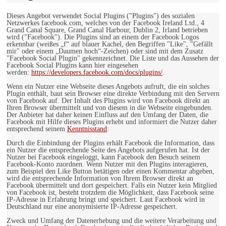
Dieses Angebot verwendet Social Plugins ("Plugins") des sozialen
Netzwerkes facebook.com, welches von der Facebook Ireland Ltd., 4
Grand Canal Square, Grand Canal Harbour, Dublin 2, Irland betrieben
wird ("Facebook"). Die Plugins sind an einem der Facebook Logos
erkennbar (weißes „f“ auf blauer Kachel, den Begriffen "Like", "Gefällt
mir" oder einem „Daumen hoch“-Zeichen) oder sind mit dem Zusatz
"Facebook Social Plugin" gekennzeichnet. Die Liste und das Aussehen der
Facebook Social Plugins kann hier eingesehen
werden:
https://developers.facebook.com/docs/plugins/
.
Wenn ein Nutzer eine Webseite dieses Angebots aufruft, die ein solches
Plugin enthält, baut sein Browser eine direkte Verbindung mit den Servern
von Facebook auf. Der Inhalt des Plugins wird von Facebook direkt an
Ihren Browser übermittelt und von diesem in die Webseite eingebunden.
Der Anbieter hat daher keinen Einfluss auf den Umfang der Daten, die
Facebook mit Hilfe dieses Plugins erhebt und informiert die Nutzer daher
entsprechend seinem
Kenntnisstand
:
Durch die Einbindung der Plugins erhält Facebook die Information, dass
ein Nutzer die entsprechende Seite des Angebots aufgerufen hat. Ist der
Nutzer bei Facebook eingeloggt, kann Facebook den Besuch seinem
Facebook-Konto zuordnen. Wenn Nutzer mit den Plugins interagieren,
zum Beispiel den Like Button betätigen oder einen Kommentar abgeben,
wird die entsprechende Information von Ihrem Browser direkt an
Facebook übermittelt und dort gespeichert. Falls ein Nutzer kein Mitglied
von Facebook ist, besteht trotzdem die Möglichkeit, dass Facebook seine
IP-Adresse in Erfahrung bringt und speichert. Laut Facebook wird in
Deutschland nur eine anonymisierte IP-Adresse gespeichert.
Zweck und Umfang der Datenerhebung und die weitere Verarbeitung und