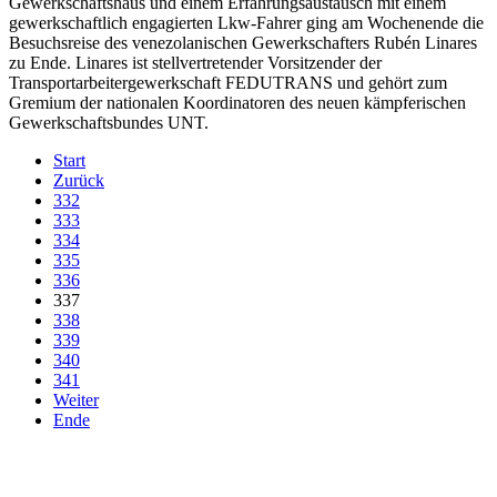
Gewerkschaftshaus und einem Erfahrungsaustausch mit einem
gewerkschaftlich engagierten Lkw-Fahrer ging am Wochenende die
Besuchsreise des venezolanischen Gewerkschafters Rubén Linares
zu Ende. Linares ist stellvertretender Vorsitzender der
Transportarbeitergewerkschaft FEDUTRANS und gehört zum
Gremium der nationalen Koordinatoren des neuen kämpferischen
Gewerkschaftsbundes UNT.
Start
Zurück
332
333
334
335
336
337
338
339
340
341
Weiter
Ende
derfunke.de verwendet Cookies!