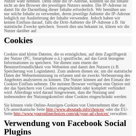
Nutzer wahr nehmen. Denn ohne die IP-Adresse, könnten sie die Inhalte
nicht an den Browser des jeweiligen Nutzers senden. Die IP-Adresse ist
damit für die Darstellung dieser Inhalte erforderlich. Wir bemühen uns
nur solche Inhalte zu verwenden, deren jeweilige Anbieter die IP-Adresse
lediglich zur Auslieferung der Inhalte verwenden. Jedoch haben wir
keinen Einfluss darauf, falls die Dritt-Anbieter die IP-Adresse z.B. für
statistische Zwecke speichern. Soweit dies uns bekannt ist, klären wir die
Nutzer darüber auf.
Cookies
Cookies sind kleine Dateien, die es ermöglichen, auf dem Zugriffsgerät
der Nutzer (PC, Smartphone o.ä.) spezifische, auf das Gerät bezogene
Informationen zu speichern. Sie dienen zum einem der
Benutzerfreundlichkeit von Webseiten und damit den Nutzern (z.B.
Speicherung von Logindaten). Zum anderen dienen sie, um die statistische
Daten der Webseitennutzung zu erfassen und sie zwecks Verbesserung des
Angebotes analysieren zu können. Die Nutzer können auf den Einsatz der
Cookies Einfluss nehmen. Die meisten Browser verfügen eine Option mit
der das Speichern von Cookies eingeschränkt oder komplett verhindert
wird. Allerdings wird darauf hingewiesen, dass die Nutzung und
insbesondere der Nutzungskomfort ohne Cookies eingeschränkt werden.
Sie können viele Online-Anzeigen-Cookies von Unternehmen über die
US-amerikanische Seite
http://www.aboutads.info/choices/
oder die EU-
Seite
http://www.youronlinechoices.com/uk/your-ad-choices/
verwalten.
Verwendung von Facebook Social
Plugins