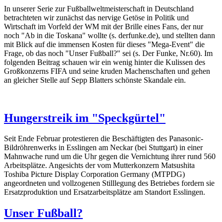
In unserer Serie zur Fußballweltmeisterschaft in Deutschland
betrachteten wir zunächst das nervige Getöse in Politik und
Wirtschaft im Vorfeld der WM mit der Brille eines Fans, der nur
noch "Ab in die Toskana" wollte (s. derfunke.de), und stellten dann
mit Blick auf die immensen Kosten für dieses "Mega-Event" die
Frage, ob das noch "Unser Fußball?" sei (s. Der Funke, Nr.60). Im
folgenden Beitrag schauen wir ein wenig hinter die Kulissen des
Großkonzerns FIFA und seine kruden Machenschaften und gehen
an gleicher Stelle auf Sepp Blatters schönste Skandale ein.
Hungerstreik im "Speckgürtel"
Seit Ende Februar protestieren die Beschäftigten des Panasonic-
Bildröhrenwerks in Esslingen am Neckar (bei Stuttgart) in einer
Mahnwache rund um die Uhr gegen die Vernichtung ihrer rund 560
Arbeitsplätze. Angesichts der vom Mutterkonzern Matsushita
Toshiba Picture Display Corporation Germany (MTPDG)
angeordneten und vollzogenen Stilllegung des Betriebes fordern sie
Ersatzproduktion und Ersatzarbeitsplätze am Standort Esslingen.
Unser Fußball?