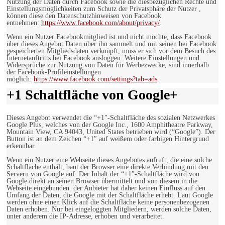
Nutzung der Daten durch Facebook sowie die diesbezüglichen Rechte und
Einstellungsmöglichkeiten zum Schutz der Privatsphäre der Nutzer ,
können diese den Datenschutzhinweisen von Facebook
entnehmen:
https://www.facebook.com/about/privacy/
.
Wenn ein Nutzer Facebookmitglied ist und nicht möchte, dass Facebook
über dieses Angebot Daten über ihn sammelt und mit seinen bei Facebook
gespeicherten Mitgliedsdaten verknüpft, muss er sich vor dem Besuch des
Internetauftritts bei Facebook ausloggen. Weitere Einstellungen und
Widersprüche zur Nutzung von Daten für Werbezwecke, sind innerhalb
der Facebook-Profileinstellungen
möglich:
https://www.facebook.com/settings?tab=ads
.
+1 Schaltfläche von Google+
Dieses Angebot verwendet die “+1″-Schaltfläche des sozialen Netzwerkes
Google Plus, welches von der Google Inc., 1600 Amphitheatre Parkway,
Mountain View, CA 94043, United States betrieben wird (“Google”). Der
Button ist an dem Zeichen “+1″ auf weißem oder farbigen Hintergrund
erkennbar.
Wenn ein Nutzer eine Webseite dieses Angebotes aufruft, die eine solche
Schaltfläche enthält, baut der Browser eine direkte Verbindung mit den
Servern von Google auf. Der Inhalt der “+1″-Schaltfläche wird von
Google direkt an seinen Browser übermittelt und von diesem in die
Webseite eingebunden. der Anbieter hat daher keinen Einfluss auf den
Umfang der Daten, die Google mit der Schaltfläche erhebt. Laut Google
werden ohne einen Klick auf die Schaltfläche keine personenbezogenen
Daten erhoben. Nur bei eingeloggten Mitgliedern, werden solche Daten,
unter anderem die IP-Adresse, erhoben und verarbeitet.