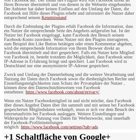
von Facebook auf. Der Inhalt des Plugins wird von Facebook direkt an
Ihren Browser übermittelt und von diesem in die Webseite eingebunden.
Der Anbieter hat daher keinen Einfluss auf den Umfang der Daten, die
Facebook mit Hilfe dieses Plugins erhebt und informiert die Nutzer daher
entsprechend seinem
Kenntnisstand
:
Durch die Einbindung der Plugins erhält Facebook die Information, dass
ein Nutzer die entsprechende Seite des Angebots aufgerufen hat. Ist der
Nutzer bei Facebook eingeloggt, kann Facebook den Besuch seinem
Facebook-Konto zuordnen. Wenn Nutzer mit den Plugins interagieren,
zum Beispiel den Like Button betätigen oder einen Kommentar abgeben,
wird die entsprechende Information von Ihrem Browser direkt an
Facebook übermittelt und dort gespeichert. Falls ein Nutzer kein Mitglied
von Facebook ist, besteht trotzdem die Möglichkeit, dass Facebook seine
IP-Adresse in Erfahrung bringt und speichert. Laut Facebook wird in
Deutschland nur eine anonymisierte IP-Adresse gespeichert.
Zweck und Umfang der Datenerhebung und die weitere Verarbeitung und
Nutzung der Daten durch Facebook sowie die diesbezüglichen Rechte und
Einstellungsmöglichkeiten zum Schutz der Privatsphäre der Nutzer ,
können diese den Datenschutzhinweisen von Facebook
entnehmen:
https://www.facebook.com/about/privacy/
.
Wenn ein Nutzer Facebookmitglied ist und nicht möchte, dass Facebook
über dieses Angebot Daten über ihn sammelt und mit seinen bei Facebook
gespeicherten Mitgliedsdaten verknüpft, muss er sich vor dem Besuch des
Internetauftritts bei Facebook ausloggen. Weitere Einstellungen und
Widersprüche zur Nutzung von Daten für Werbezwecke, sind innerhalb
der Facebook-Profileinstellungen
möglich:
https://www.facebook.com/settings?tab=ads
.
+1 Schaltfläche von Google+