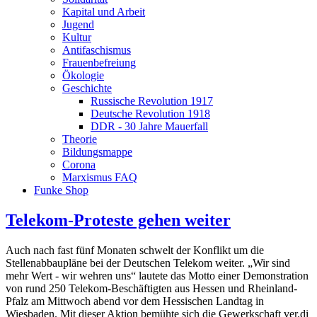
Kapital und Arbeit
Jugend
Kultur
Antifaschismus
Frauenbefreiung
Ökologie
Geschichte
Russische Revolution 1917
Deutsche Revolution 1918
DDR - 30 Jahre Mauerfall
Theorie
Bildungsmappe
Corona
Marxismus FAQ
Funke Shop
Telekom-Proteste gehen weiter
Auch nach fast fünf Monaten schwelt der Konflikt um die
Stellenabbaupläne bei der Deutschen Telekom weiter. „Wir sind
mehr Wert - wir wehren uns“ lautete das Motto einer Demonstration
von rund 250 Telekom-Beschäftigten aus Hessen und Rheinland-
Pfalz am Mittwoch abend vor dem Hessischen Landtag in
Wiesbaden. Mit dieser Aktion bemühte sich die Gewerkschaft ver.di