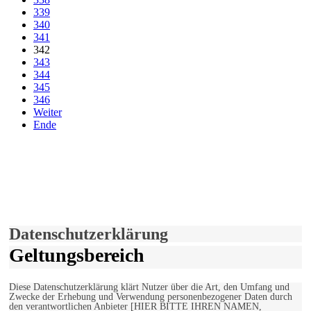
339
340
341
342
343
344
345
346
Weiter
Ende
derfunke.de verwendet Cookies!
Hiermit stimmen Sie der weiteren Nutzung unserer Seite und der
Verwendung von Cookies zu.
Mehr erfahren
Einverstanden!
Datenschutzerklärung
Geltungsbereich
Diese Datenschutzerklärung klärt Nutzer über die Art, den Umfang und
Zwecke der Erhebung und Verwendung personenbezogener Daten durch
den verantwortlichen Anbieter [HIER BITTE IHREN NAMEN,