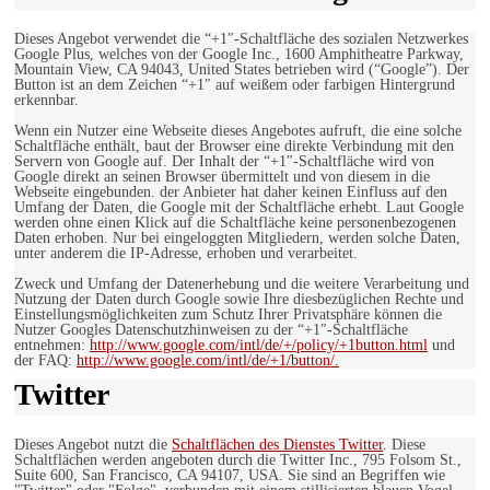
Dieses Angebot verwendet die “+1″-Schaltfläche des sozialen Netzwerkes
Google Plus, welches von der Google Inc., 1600 Amphitheatre Parkway,
Mountain View, CA 94043, United States betrieben wird (“Google”). Der
Button ist an dem Zeichen “+1″ auf weißem oder farbigen Hintergrund
erkennbar.
Wenn ein Nutzer eine Webseite dieses Angebotes aufruft, die eine solche
Schaltfläche enthält, baut der Browser eine direkte Verbindung mit den
Servern von Google auf. Der Inhalt der “+1″-Schaltfläche wird von
Google direkt an seinen Browser übermittelt und von diesem in die
Webseite eingebunden. der Anbieter hat daher keinen Einfluss auf den
Umfang der Daten, die Google mit der Schaltfläche erhebt. Laut Google
werden ohne einen Klick auf die Schaltfläche keine personenbezogenen
Daten erhoben. Nur bei eingeloggten Mitgliedern, werden solche Daten,
unter anderem die IP-Adresse, erhoben und verarbeitet.
Zweck und Umfang der Datenerhebung und die weitere Verarbeitung und
Nutzung der Daten durch Google sowie Ihre diesbezüglichen Rechte und
Einstellungsmöglichkeiten zum Schutz Ihrer Privatsphäre können die
Nutzer Googles Datenschutzhinweisen zu der “+1″-Schaltfläche
entnehmen:
http://www.google.com/intl/de/+/policy/+1button.html
und
der FAQ:
http://www.google.com/intl/de/+1/button/.
Twitter
Dieses Angebot nutzt die
Schaltflächen des Dienstes Twitter
. Diese
Schaltflächen werden angeboten durch die Twitter Inc., 795 Folsom St.,
Suite 600, San Francisco, CA 94107, USA. Sie sind an Begriffen wie