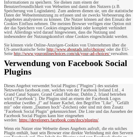
Informationen zu speichern. Sie dienen zum einem der
Benutzerfreundlichkeit von Webseiten und damit den Nutzern (z.B.
Speicherung von Logindaten). Zum anderen dienen sie, um die statistische
Daten der Webseitennutzung zu erfassen und sie zwecks Verbesserung des
Angebotes analysieren zu können. Die Nutzer können auf den Einsatz der
Cookies Einfluss nehmen. Die meisten Browser verfügen eine Option mit
der das Speichern von Cookies eingeschränkt oder komplett verhindert
wird. Allerdings wird darauf hingewiesen, dass die Nutzung und
insbesondere der Nutzungskomfort ohne Cookies eingeschränkt werden.
Sie können viele Online-Anzeigen-Cookies von Unternehmen über die
US-amerikanische Seite
http://www.aboutads.info/choices/
oder die EU-
Seite
http://www.youronlinechoices.com/uk/your-ad-choices/
verwalten.
Verwendung von Facebook Social
Plugins
Dieses Angebot verwendet Social Plugins ("Plugins") des sozialen
Netzwerkes facebook.com, welches von der Facebook Ireland Ltd., 4
Grand Canal Square, Grand Canal Harbour, Dublin 2, Irland betrieben
wird ("Facebook"). Die Plugins sind an einem der Facebook Logos
erkennbar (weißes „f“ auf blauer Kachel, den Begriffen "Like", "Gefällt
mir" oder einem „Daumen hoch“-Zeichen) oder sind mit dem Zusatz
"Facebook Social Plugin" gekennzeichnet. Die Liste und das Aussehen der
Facebook Social Plugins kann hier eingesehen
werden:
https://developers.facebook.com/docs/plugins/
.
Wenn ein Nutzer eine Webseite dieses Angebots aufruft, die ein solches
Plugin enthält, baut sein Browser eine direkte Verbindung mit den Servern