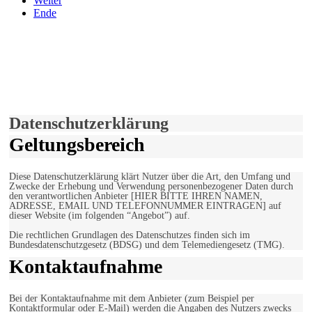
Weiter
Ende
derfunke.de verwendet Cookies!
Hiermit stimmen Sie der weiteren Nutzung unserer Seite und der
Verwendung von Cookies zu.
Mehr erfahren
Einverstanden!
Datenschutzerklärung
Geltungsbereich
Diese Datenschutzerklärung klärt Nutzer über die Art, den Umfang und
Zwecke der Erhebung und Verwendung personenbezogener Daten durch
den verantwortlichen Anbieter [HIER BITTE IHREN NAMEN,
ADRESSE, EMAIL UND TELEFONNUMMER EINTRAGEN] auf
dieser Website (im folgenden “Angebot”) auf.
Die rechtlichen Grundlagen des Datenschutzes finden sich im
Bundesdatenschutzgesetz (BDSG) und dem Telemediengesetz (TMG).
Kontaktaufnahme
Bei der Kontaktaufnahme mit dem Anbieter (zum Beispiel per
Kontaktformular oder E-Mail) werden die Angaben des Nutzers zwecks