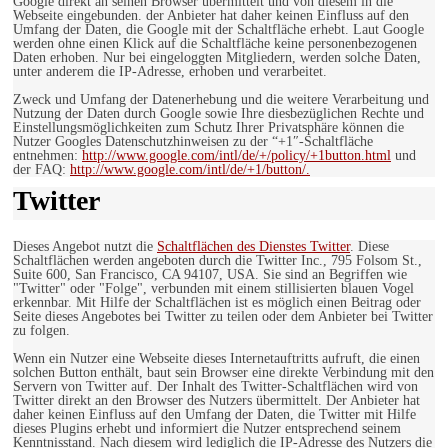
Google direkt an seinen Browser übermittelt und von diesem in die
Webseite eingebunden. der Anbieter hat daher keinen Einfluss auf den
Umfang der Daten, die Google mit der Schaltfläche erhebt. Laut Google
werden ohne einen Klick auf die Schaltfläche keine personenbezogenen
Daten erhoben. Nur bei eingeloggten Mitgliedern, werden solche Daten,
unter anderem die IP-Adresse, erhoben und verarbeitet.
Zweck und Umfang der Datenerhebung und die weitere Verarbeitung und
Nutzung der Daten durch Google sowie Ihre diesbezüglichen Rechte und
Einstellungsmöglichkeiten zum Schutz Ihrer Privatsphäre können die
Nutzer Googles Datenschutzhinweisen zu der “+1″-Schaltfläche
entnehmen:
http://www.google.com/intl/de/+/policy/+1button.html
und
der FAQ:
http://www.google.com/intl/de/+1/button/.
Twitter
Dieses Angebot nutzt die
Schaltflächen des Dienstes Twitter
. Diese
Schaltflächen werden angeboten durch die Twitter Inc., 795 Folsom St.,
Suite 600, San Francisco, CA 94107, USA. Sie sind an Begriffen wie
"Twitter" oder "Folge", verbunden mit einem stillisierten blauen Vogel
erkennbar. Mit Hilfe der Schaltflächen ist es möglich einen Beitrag oder
Seite dieses Angebotes bei Twitter zu teilen oder dem Anbieter bei Twitter
zu folgen.
Wenn ein Nutzer eine Webseite dieses Internetauftritts aufruft, die einen
solchen Button enthält, baut sein Browser eine direkte Verbindung mit den
Servern von Twitter auf. Der Inhalt des Twitter-Schaltflächen wird von
Twitter direkt an den Browser des Nutzers übermittelt. Der Anbieter hat
daher keinen Einfluss auf den Umfang der Daten, die Twitter mit Hilfe
dieses Plugins erhebt und informiert die Nutzer entsprechend seinem
Kenntnisstand. Nach diesem wird lediglich die IP-Adresse des Nutzers die