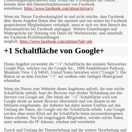
Einstellungsmöglichkeiten zum Schutz der Privatsphäre der Nutzer ,
können diese den Datenschutzhinweisen von Facebook
entnehmen:
https://www.facebook.com/about/privacy/
.
Wenn ein Nutzer Facebookmitglied ist und nicht möchte, dass Facebook
über dieses Angebot Daten über ihn sammelt und mit seinen bei Facebook
gespeicherten Mitgliedsdaten verknüpft, muss er sich vor dem Besuch des
Internetauftritts bei Facebook ausloggen. Weitere Einstellungen und
Widersprüche zur Nutzung von Daten für Werbezwecke, sind innerhalb
der Facebook-Profileinstellungen
möglich:
https://www.facebook.com/settings?tab=ads
.
+1 Schaltfläche von Google+
Dieses Angebot verwendet die “+1″-Schaltfläche des sozialen Netzwerkes
Google Plus, welches von der Google Inc., 1600 Amphitheatre Parkway,
Mountain View, CA 94043, United States betrieben wird (“Google”). Der
Button ist an dem Zeichen “+1″ auf weißem oder farbigen Hintergrund
erkennbar.
Wenn ein Nutzer eine Webseite dieses Angebotes aufruft, die eine solche
Schaltfläche enthält, baut der Browser eine direkte Verbindung mit den
Servern von Google auf. Der Inhalt der “+1″-Schaltfläche wird von
Google direkt an seinen Browser übermittelt und von diesem in die
Webseite eingebunden. der Anbieter hat daher keinen Einfluss auf den
Umfang der Daten, die Google mit der Schaltfläche erhebt. Laut Google
werden ohne einen Klick auf die Schaltfläche keine personenbezogenen
Daten erhoben. Nur bei eingeloggten Mitgliedern, werden solche Daten,
unter anderem die IP-Adresse, erhoben und verarbeitet.
Zweck und Umfang der Datenerhebung und die weitere Verarbeitung und