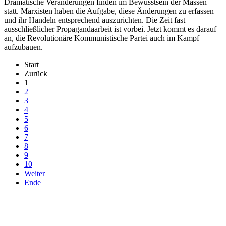
Dramatische Veränderungen finden im Bewusstsein der Massen
statt. Marxisten haben die Aufgabe, diese Änderungen zu erfassen
und ihr Handeln entsprechend auszurichten. Die Zeit fast
ausschließlicher Propagandaarbeit ist vorbei. Jetzt kommt es darauf
an, die Revolutionäre Kommunistische Partei auch im Kampf
aufzubauen.
Start
Zurück
1
2
3
4
5
6
7
8
9
10
Weiter
Ende
derfunke.de verwendet Cookies!
Hiermit stimmen Sie der weiteren Nutzung unserer Seite und der