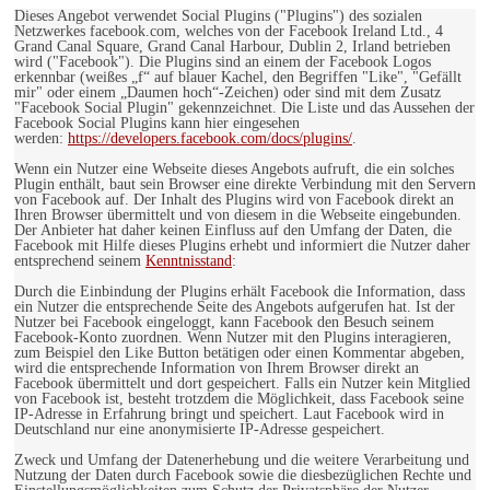
Dieses Angebot verwendet Social Plugins ("Plugins") des sozialen
Netzwerkes facebook.com, welches von der Facebook Ireland Ltd., 4
Grand Canal Square, Grand Canal Harbour, Dublin 2, Irland betrieben
wird ("Facebook"). Die Plugins sind an einem der Facebook Logos
erkennbar (weißes „f“ auf blauer Kachel, den Begriffen "Like", "Gefällt
mir" oder einem „Daumen hoch“-Zeichen) oder sind mit dem Zusatz
"Facebook Social Plugin" gekennzeichnet. Die Liste und das Aussehen der
Facebook Social Plugins kann hier eingesehen
werden:
https://developers.facebook.com/docs/plugins/
.
Wenn ein Nutzer eine Webseite dieses Angebots aufruft, die ein solches
Plugin enthält, baut sein Browser eine direkte Verbindung mit den Servern
von Facebook auf. Der Inhalt des Plugins wird von Facebook direkt an
Ihren Browser übermittelt und von diesem in die Webseite eingebunden.
Der Anbieter hat daher keinen Einfluss auf den Umfang der Daten, die
Facebook mit Hilfe dieses Plugins erhebt und informiert die Nutzer daher
entsprechend seinem
Kenntnisstand
:
Durch die Einbindung der Plugins erhält Facebook die Information, dass
ein Nutzer die entsprechende Seite des Angebots aufgerufen hat. Ist der
Nutzer bei Facebook eingeloggt, kann Facebook den Besuch seinem
Facebook-Konto zuordnen. Wenn Nutzer mit den Plugins interagieren,
zum Beispiel den Like Button betätigen oder einen Kommentar abgeben,
wird die entsprechende Information von Ihrem Browser direkt an
Facebook übermittelt und dort gespeichert. Falls ein Nutzer kein Mitglied
von Facebook ist, besteht trotzdem die Möglichkeit, dass Facebook seine
IP-Adresse in Erfahrung bringt und speichert. Laut Facebook wird in
Deutschland nur eine anonymisierte IP-Adresse gespeichert.
Zweck und Umfang der Datenerhebung und die weitere Verarbeitung und
Nutzung der Daten durch Facebook sowie die diesbezüglichen Rechte und