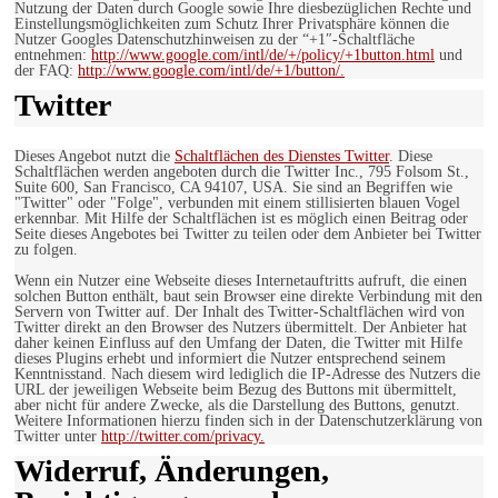
Nutzung der Daten durch Google sowie Ihre diesbezüglichen Rechte und
Einstellungsmöglichkeiten zum Schutz Ihrer Privatsphäre können die
Nutzer Googles Datenschutzhinweisen zu der “+1″-Schaltfläche
entnehmen:
http://www.google.com/intl/de/+/policy/+1button.html
und
der FAQ:
http://www.google.com/intl/de/+1/button/.
Twitter
Dieses Angebot nutzt die
Schaltflächen des Dienstes Twitter
. Diese
Schaltflächen werden angeboten durch die Twitter Inc., 795 Folsom St.,
Suite 600, San Francisco, CA 94107, USA. Sie sind an Begriffen wie
"Twitter" oder "Folge", verbunden mit einem stillisierten blauen Vogel
erkennbar. Mit Hilfe der Schaltflächen ist es möglich einen Beitrag oder
Seite dieses Angebotes bei Twitter zu teilen oder dem Anbieter bei Twitter
zu folgen.
Wenn ein Nutzer eine Webseite dieses Internetauftritts aufruft, die einen
solchen Button enthält, baut sein Browser eine direkte Verbindung mit den
Servern von Twitter auf. Der Inhalt des Twitter-Schaltflächen wird von
Twitter direkt an den Browser des Nutzers übermittelt. Der Anbieter hat
daher keinen Einfluss auf den Umfang der Daten, die Twitter mit Hilfe
dieses Plugins erhebt und informiert die Nutzer entsprechend seinem
Kenntnisstand. Nach diesem wird lediglich die IP-Adresse des Nutzers die
URL der jeweiligen Webseite beim Bezug des Buttons mit übermittelt,
aber nicht für andere Zwecke, als die Darstellung des Buttons, genutzt.
Weitere Informationen hierzu finden sich in der Datenschutzerklärung von
Twitter unter
http://twitter.com/privacy.
Widerruf, Änderungen,