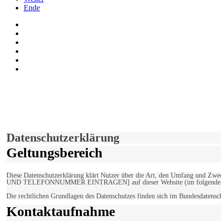
Ende
Auf Facebook folgen
Bei Twitter teilen
Instagram
Auf Youtube folgen
der funke - Shop
marxist.com
derfunke.de verwendet Cookies!
Hiermit stimmen Sie der weiteren Nutzung unserer Seite und der V
Einverstanden!
Datenschutzerklärung
Geltungsbereich
Diese Datenschutzerklärung klärt Nutzer über die Art, den Umfang un
UND TELEFONNUMMER EINTRAGEN] auf dieser Website (im folgenden 
Die rechtlichen Grundlagen des Datenschutzes finden sich im Bundesdaten
Kontaktaufnahme