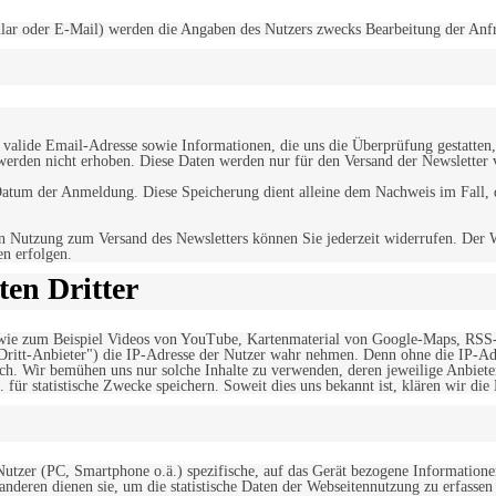
r oder E-Mail) werden die Angaben des Nutzers zwecks Bearbeitung der Anfrage
alide Email-Adresse sowie Informationen, die uns die Überprüfung gestatten,
werden nicht erhoben. Diese Daten werden nur für den Versand der Newsletter 
tum der Anmeldung. Diese Speicherung dient alleine dem Nachweis im Fall, da
n Nutzung zum Versand des Newsletters können Sie jederzeit widerrufen. Der W
en erfolgen.
en Dritter
, wie zum Beispiel Videos von YouTube, Kartenmaterial von Google-Maps, RSS
"Dritt-Anbieter") die IP-Adresse der Nutzer wahr nehmen. Denn ohne die IP-Adr
rlich. Wir bemühen uns nur solche Inhalte zu verwenden, deren jeweilige Anbiete
. für statistische Zwecke speichern. Soweit dies uns bekannt ist, klären wir die
 Nutzer (PC, Smartphone o.ä.) spezifische, auf das Gerät bezogene Information
deren dienen sie, um die statistische Daten der Webseitennutzung zu erfassen