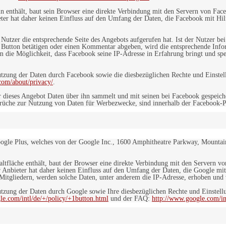
in enthält, baut sein Browser eine direkte Verbindung mit den Servern von Fac
er hat daher keinen Einfluss auf den Umfang der Daten, die Facebook mit Hilf
n Nutzer die entsprechende Seite des Angebots aufgerufen hat. Ist der Nutzer
 Button betätigen oder einen Kommentar abgeben, wird die entsprechende Info
dem die Möglichkeit, dass Facebook seine IP-Adresse in Erfahrung bringt und sp
ung der Daten durch Facebook sowie die diesbezüglichen Rechte und Einstell
com/about/privacy/
.
 dieses Angebot Daten über ihn sammelt und mit seinen bei Facebook gespeiche
sprüche zur Nutzung von Daten für Werbezwecke, sind innerhalb der Facebook-P
ogle Plus, welches von der Google Inc., 1600 Amphitheatre Parkway, Mountain
altfläche enthält, baut der Browser eine direkte Verbindung mit den Servern v
 Anbieter hat daher keinen Einfluss auf den Umfang der Daten, die Google mit
itgliedern, werden solche Daten, unter anderem die IP-Adresse, erhoben und v
zung der Daten durch Google sowie Ihre diesbezüglichen Rechte und Einstellu
le.com/intl/de/+/policy/+1button.html
und der FAQ:
http://www.google.com/int