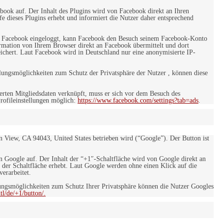
ebook auf. Der Inhalt des Plugins wird von Facebook direkt an Ihren
e dieses Plugins erhebt und informiert die Nutzer daher entsprechend
 bei Facebook eingeloggt, kann Facebook den Besuch seinem Facebook-Konto
rmation von Ihrem Browser direkt an Facebook übermittelt und dort
eichert. Laut Facebook wird in Deutschland nur eine anonymisierte IP-
ungsmöglichkeiten zum Schutz der Privatsphäre der Nutzer , können diese
rten Mitgliedsdaten verknüpft, muss er sich vor dem Besuch des
rofileinstellungen möglich:
https://www.facebook.com/settings?tab=ads
.
 View, CA 94043, United States betrieben wird (“Google”). Der Button ist
on Google auf. Der Inhalt der “+1″-Schaltfläche wird von Google direkt an
 der Schaltfläche erhebt. Laut Google werden ohne einen Klick auf die
erarbeitet.
ngsmöglichkeiten zum Schutz Ihrer Privatsphäre können die Nutzer Googles
l/de/+1/button/.