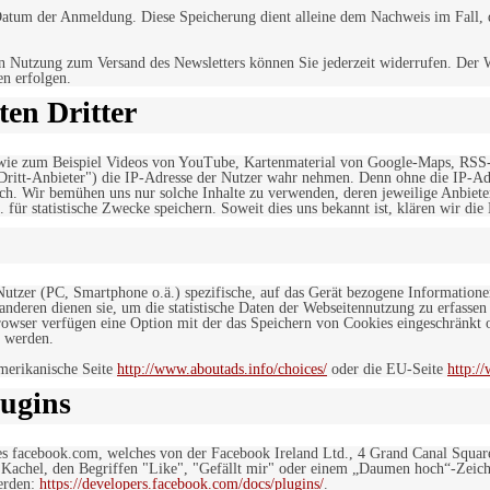
tum der Anmeldung. Diese Speicherung dient alleine dem Nachweis im Fall, da
n Nutzung zum Versand des Newsletters können Sie jederzeit widerrufen. Der W
en erfolgen.
en Dritter
, wie zum Beispiel Videos von YouTube, Kartenmaterial von Google-Maps, RSS
"Dritt-Anbieter") die IP-Adresse der Nutzer wahr nehmen. Denn ohne die IP-Adr
rlich. Wir bemühen uns nur solche Inhalte zu verwenden, deren jeweilige Anbiete
. für statistische Zwecke speichern. Soweit dies uns bekannt ist, klären wir die
 Nutzer (PC, Smartphone o.ä.) spezifische, auf das Gerät bezogene Information
deren dienen sie, um die statistische Daten der Webseitennutzung zu erfassen
owser verfügen eine Option mit der das Speichern von Cookies eingeschränkt od
 werden.
merikanische Seite
http://www.aboutads.info/choices/
oder die EU-Seite
http:/
ugins
es facebook.com, welches von der Facebook Ireland Ltd., 4 Grand Canal Squar
r Kachel, den Begriffen "Like", "Gefällt mir" oder einem „Daumen hoch“-Zeich
werden:
https://developers.facebook.com/docs/plugins/
.