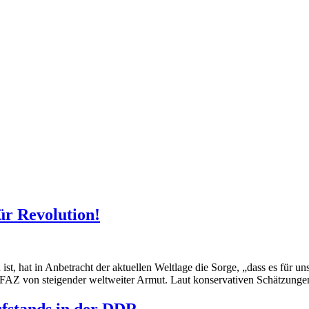
für Revolution!
n ist, hat in Anbetracht der aktuellen Weltlage die Sorge, „dass es für 
er FAZ von steigender weltweiter Armut. Laut konservativen Schätzung
ufstands in der DDR