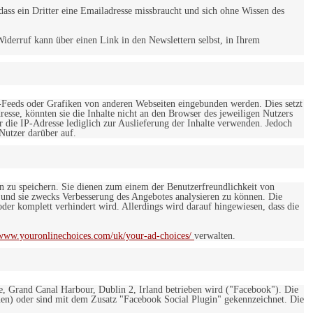
ss ein Dritter eine Emailadresse missbraucht und sich ohne Wissen des
iderruf kann über einen Link in den Newslettern selbst, in Ihrem
-Feeds oder Grafiken von anderen Webseiten eingebunden werden. Dies setzt
esse, könnten sie die Inhalte nicht an den Browser des jeweiligen Nutzers
r die IP-Adresse lediglich zur Auslieferung der Inhalte verwenden. Jedoch
 Nutzer darüber auf.
en zu speichern. Sie dienen zum einem der Benutzerfreundlichkeit von
 und sie zwecks Verbesserung des Angebotes analysieren zu können. Die
er komplett verhindert wird. Allerdings wird darauf hingewiesen, dass die
/www.youronlinechoices.com/uk/your-ad-choices/
verwalten.
e, Grand Canal Harbour, Dublin 2, Irland betrieben wird ("Facebook"). Die
en) oder sind mit dem Zusatz "Facebook Social Plugin" gekennzeichnet. Die