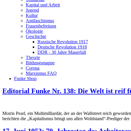
Kapital und Arbeit
Jugend
Kultur
Antifaschismus
Frauenbefreiung
Ökologie
Geschichte
Russische Revolution 1917
Deutsche Revolution 1918
DDR - 30 Jahre Mauerfall
Theorie
Bildungsmappe
Corona
Marxismus FAQ
Funke Shop
Editorial Funke Nr. 138: Die Welt ist reif 
Morris Pearl, ein Multimilliardär, der an der Wallstreet reich geworde
berichten die „Kapitalismus bringt uns allen Wohlstand“-Prediger d
17. Juni 1953: 70. Jahrestag des Arbeitera