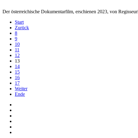
Der österreichische Dokumentarfilm, erschienen 2023, von Regisseuri
Start
Zurück
8
9
10
11
12
13
14
15
16
17
Weiter
Ende
Auf Facebook folgen
Bei Twitter teilen
Instagram
Auf Youtube folgen
der funke - Shop
marxist.com