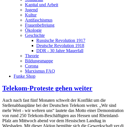
Kapital und Arbeit
Jugend
Kultur
Antifaschismus
Frauenbefreiung
Ökologie
Geschichte
Russische Revolution 1917
Deutsche Revolution 1918
DDR - 30 Jahre Mauerfall
Theorie
Bildungsmappe
Corona
Marxismus FAQ
Funke Shop
Telekom-Proteste gehen weiter
Auch nach fast fünf Monaten schwelt der Konflikt um die
Stellenabbaupläne bei der Deutschen Telekom weiter. „Wir sind
mehr Wert - wir wehren uns“ lautete das Motto einer Demonstration
von rund 250 Telekom-Beschäftigten aus Hessen und Rheinland-
Pfalz am Mittwoch abend vor dem Hessischen Landtag in
Wiesbaden. Mit dieser Aktion bemühte sich die Gewerkschaft ver.di