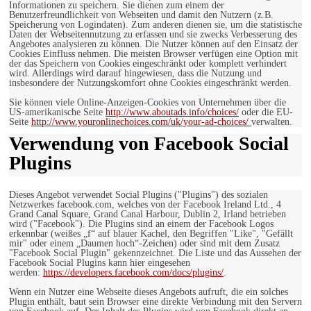
Informationen zu speichern. Sie dienen zum einem der
Benutzerfreundlichkeit von Webseiten und damit den Nutzern (z.B.
Speicherung von Logindaten). Zum anderen dienen sie, um die statistische
Daten der Webseitennutzung zu erfassen und sie zwecks Verbesserung des
Angebotes analysieren zu können. Die Nutzer können auf den Einsatz der
Cookies Einfluss nehmen. Die meisten Browser verfügen eine Option mit
der das Speichern von Cookies eingeschränkt oder komplett verhindert
wird. Allerdings wird darauf hingewiesen, dass die Nutzung und
insbesondere der Nutzungskomfort ohne Cookies eingeschränkt werden.
Sie können viele Online-Anzeigen-Cookies von Unternehmen über die
US-amerikanische Seite
http://www.aboutads.info/choices/
oder die EU-
Seite
http://www.youronlinechoices.com/uk/your-ad-choices/
verwalten.
Verwendung von Facebook Social
Plugins
Dieses Angebot verwendet Social Plugins ("Plugins") des sozialen
Netzwerkes facebook.com, welches von der Facebook Ireland Ltd., 4
Grand Canal Square, Grand Canal Harbour, Dublin 2, Irland betrieben
wird ("Facebook"). Die Plugins sind an einem der Facebook Logos
erkennbar (weißes „f“ auf blauer Kachel, den Begriffen "Like", "Gefällt
mir" oder einem „Daumen hoch“-Zeichen) oder sind mit dem Zusatz
"Facebook Social Plugin" gekennzeichnet. Die Liste und das Aussehen der
Facebook Social Plugins kann hier eingesehen
werden:
https://developers.facebook.com/docs/plugins/
.
Wenn ein Nutzer eine Webseite dieses Angebots aufruft, die ein solches
Plugin enthält, baut sein Browser eine direkte Verbindung mit den Servern