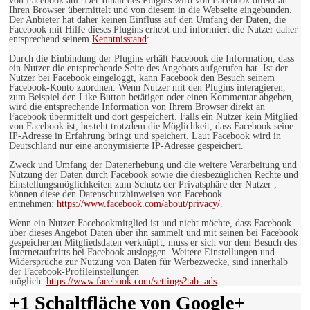
von Facebook auf. Der Inhalt des Plugins wird von Facebook direkt an
Ihren Browser übermittelt und von diesem in die Webseite eingebunden.
Der Anbieter hat daher keinen Einfluss auf den Umfang der Daten, die
Facebook mit Hilfe dieses Plugins erhebt und informiert die Nutzer daher
entsprechend seinem
Kenntnisstand
:
Durch die Einbindung der Plugins erhält Facebook die Information, dass
ein Nutzer die entsprechende Seite des Angebots aufgerufen hat. Ist der
Nutzer bei Facebook eingeloggt, kann Facebook den Besuch seinem
Facebook-Konto zuordnen. Wenn Nutzer mit den Plugins interagieren,
zum Beispiel den Like Button betätigen oder einen Kommentar abgeben,
wird die entsprechende Information von Ihrem Browser direkt an
Facebook übermittelt und dort gespeichert. Falls ein Nutzer kein Mitglied
von Facebook ist, besteht trotzdem die Möglichkeit, dass Facebook seine
IP-Adresse in Erfahrung bringt und speichert. Laut Facebook wird in
Deutschland nur eine anonymisierte IP-Adresse gespeichert.
Zweck und Umfang der Datenerhebung und die weitere Verarbeitung und
Nutzung der Daten durch Facebook sowie die diesbezüglichen Rechte und
Einstellungsmöglichkeiten zum Schutz der Privatsphäre der Nutzer ,
können diese den Datenschutzhinweisen von Facebook
entnehmen:
https://www.facebook.com/about/privacy/
.
Wenn ein Nutzer Facebookmitglied ist und nicht möchte, dass Facebook
über dieses Angebot Daten über ihn sammelt und mit seinen bei Facebook
gespeicherten Mitgliedsdaten verknüpft, muss er sich vor dem Besuch des
Internetauftritts bei Facebook ausloggen. Weitere Einstellungen und
Widersprüche zur Nutzung von Daten für Werbezwecke, sind innerhalb
der Facebook-Profileinstellungen
möglich:
https://www.facebook.com/settings?tab=ads
.
+1 Schaltfläche von Google+