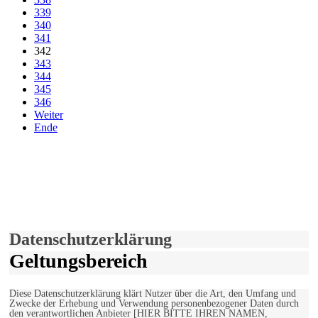
339
340
341
342
343
344
345
346
Weiter
Ende
derfunke.de verwendet Cookies!
Hiermit stimmen Sie der weiteren Nutzung unserer Seite und der
Verwendung von Cookies zu.
Mehr erfahren
Einverstanden!
Datenschutzerklärung
Geltungsbereich
Diese Datenschutzerklärung klärt Nutzer über die Art, den Umfang und
Zwecke der Erhebung und Verwendung personenbezogener Daten durch
den verantwortlichen Anbieter [HIER BITTE IHREN NAMEN,