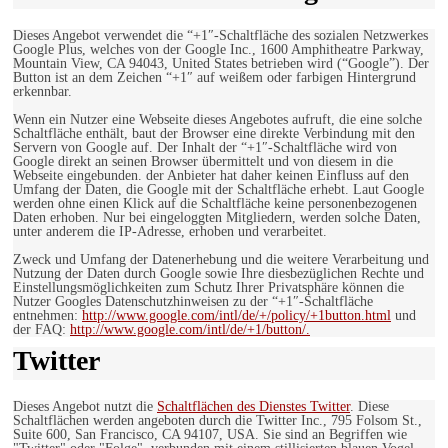
Dieses Angebot verwendet die “+1″-Schaltfläche des sozialen Netzwerkes
Google Plus, welches von der Google Inc., 1600 Amphitheatre Parkway,
Mountain View, CA 94043, United States betrieben wird (“Google”). Der
Button ist an dem Zeichen “+1″ auf weißem oder farbigen Hintergrund
erkennbar.
Wenn ein Nutzer eine Webseite dieses Angebotes aufruft, die eine solche
Schaltfläche enthält, baut der Browser eine direkte Verbindung mit den
Servern von Google auf. Der Inhalt der “+1″-Schaltfläche wird von
Google direkt an seinen Browser übermittelt und von diesem in die
Webseite eingebunden. der Anbieter hat daher keinen Einfluss auf den
Umfang der Daten, die Google mit der Schaltfläche erhebt. Laut Google
werden ohne einen Klick auf die Schaltfläche keine personenbezogenen
Daten erhoben. Nur bei eingeloggten Mitgliedern, werden solche Daten,
unter anderem die IP-Adresse, erhoben und verarbeitet.
Zweck und Umfang der Datenerhebung und die weitere Verarbeitung und
Nutzung der Daten durch Google sowie Ihre diesbezüglichen Rechte und
Einstellungsmöglichkeiten zum Schutz Ihrer Privatsphäre können die
Nutzer Googles Datenschutzhinweisen zu der “+1″-Schaltfläche
entnehmen:
http://www.google.com/intl/de/+/policy/+1button.html
und
der FAQ:
http://www.google.com/intl/de/+1/button/.
Twitter
Dieses Angebot nutzt die
Schaltflächen des Dienstes Twitter
. Diese
Schaltflächen werden angeboten durch die Twitter Inc., 795 Folsom St.,
Suite 600, San Francisco, CA 94107, USA. Sie sind an Begriffen wie