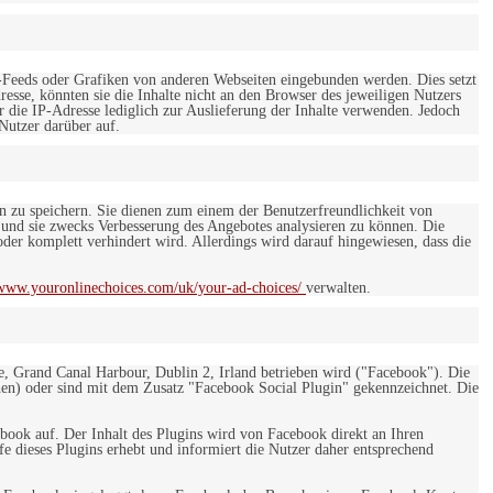
-Feeds oder Grafiken von anderen Webseiten eingebunden werden. Dies setzt
esse, könnten sie die Inhalte nicht an den Browser des jeweiligen Nutzers
r die IP-Adresse lediglich zur Auslieferung der Inhalte verwenden. Jedoch
 Nutzer darüber auf.
en zu speichern. Sie dienen zum einem der Benutzerfreundlichkeit von
 und sie zwecks Verbesserung des Angebotes analysieren zu können. Die
er komplett verhindert wird. Allerdings wird darauf hingewiesen, dass die
/www.youronlinechoices.com/uk/your-ad-choices/
verwalten.
e, Grand Canal Harbour, Dublin 2, Irland betrieben wird ("Facebook"). Die
en) oder sind mit dem Zusatz "Facebook Social Plugin" gekennzeichnet. Die
ebook auf. Der Inhalt des Plugins wird von Facebook direkt an Ihren
e dieses Plugins erhebt und informiert die Nutzer daher entsprechend