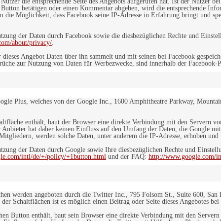
n Nutzer die entsprechende Seite des Angebots aufgerufen hat. Ist der Nutzer
 Button betätigen oder einen Kommentar abgeben, wird die entsprechende Info
dem die Möglichkeit, dass Facebook seine IP-Adresse in Erfahrung bringt und sp
ung der Daten durch Facebook sowie die diesbezüglichen Rechte und Einstell
com/about/privacy/
.
 dieses Angebot Daten über ihn sammelt und mit seinen bei Facebook gespeiche
sprüche zur Nutzung von Daten für Werbezwecke, sind innerhalb der Facebook-P
ogle Plus, welches von der Google Inc., 1600 Amphitheatre Parkway, Mountain
altfläche enthält, baut der Browser eine direkte Verbindung mit den Servern v
 Anbieter hat daher keinen Einfluss auf den Umfang der Daten, die Google mit
itgliedern, werden solche Daten, unter anderem die IP-Adresse, erhoben und v
zung der Daten durch Google sowie Ihre diesbezüglichen Rechte und Einstellu
le.com/intl/de/+/policy/+1button.html
und der FAQ:
http://www.google.com/int
ächen werden angeboten durch die Twitter Inc., 795 Folsom St., Suite 600, San
 der Schaltflächen ist es möglich einen Beitrag oder Seite dieses Angebotes bei
lchen Button enthält, baut sein Browser eine direkte Verbindung mit den Servern