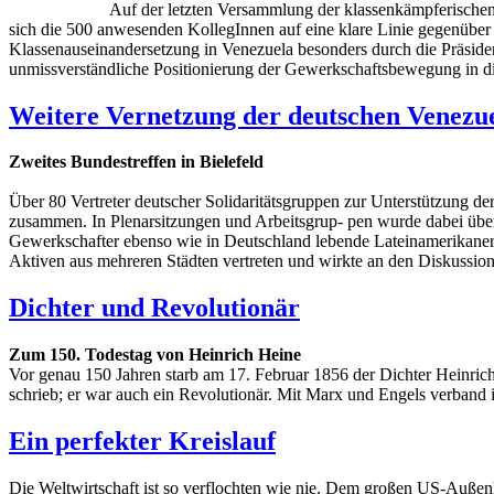
Auf der letzten Versammlung der klassenkämpferische
sich die 500 anwesenden KollegInnen auf eine klare Linie gegenüber
Klassenauseinandersetzung in Venezuela besonders durch die Präside
unmissverständliche Positionierung der Gewerkschaftsbewegung in d
Weitere Vernetzung der deutschen Venezue
Zweites Bundestreffen in Bielefeld
Über 80 Vertreter deutscher Solidaritätsgruppen zur Unterstützung d
zusammen. In Plenarsitzungen und Arbeitsgrup- pen wurde dabei über
Gewerkschafter ebenso wie in Deutschland lebende Lateinamerikaner
Aktiven aus mehreren Städten vertreten und wirkte an den Diskussion
Dichter und Revolutionär
Zum 150. Todestag von Heinrich Heine
Vor genau 150 Jahren starb am 17. Februar 1856 der Dichter Heinrich
schrieb; er war auch ein Revolutionär. Mit Marx und Engels verband i
Ein perfekter Kreislauf
Die Weltwirtschaft ist so verflochten wie nie. Dem großen US-Außen