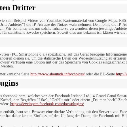
en Dritter
, wie zum Beispiel Videos von YouTube, Kartenmaterial von Google-Maps, RSS
"Dritt-Anbieter") die IP-Adresse der Nutzer wahr nehmen. Denn ohne die IP-Adr
rlich. Wir bemühen uns nur solche Inhalte zu verwenden, deren jeweilige Anbiete
. für statistische Zwecke speichern. Soweit dies uns bekannt ist, klären wir die
 Nutzer (PC, Smartphone o.ä.) spezifische, auf das Gerät bezogene Information
deren dienen sie, um die statistische Daten der Webseitennutzung zu erfassen
owser verfügen eine Option mit der das Speichern von Cookies eingeschränkt od
 werden.
merikanische Seite
http://www.aboutads.info/choices/
oder die EU-Seite
http:/
ugins
es facebook.com, welches von der Facebook Ireland Ltd., 4 Grand Canal Squar
r Kachel, den Begriffen "Like", "Gefällt mir" oder einem „Daumen hoch“-Zeich
werden:
https://developers.facebook.com/docs/plugins/
.
in enthält, baut sein Browser eine direkte Verbindung mit den Servern von Fac
er hat daher keinen Einfluss auf den Umfang der Daten, die Facebook mit Hilf