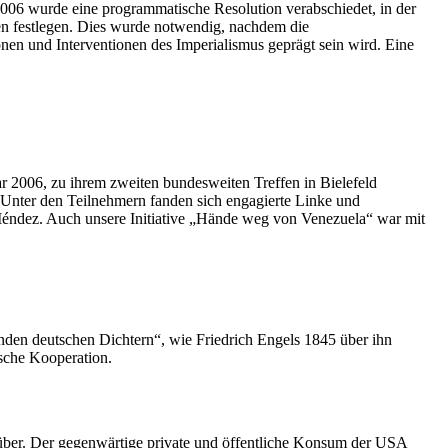
06 wurde eine programmatische Resolution verabschiedet, in der
en festlegen. Dies wurde notwendig, nachdem die
en und Interventionen des Imperialismus geprägt sein wird. Eine
r 2006, zu ihrem zweiten bundesweiten Treffen in Bielefeld
 Unter den Teilnehmern fanden sich engagierte Linke und
Méndez. Auch unsere Initiative „Hände weg von Venezuela“ war mit
enden deutschen Dichtern“, wie Friedrich Engels 1845 über ihn
ische Kooperation.
nüber. Der gegenwärtige private und öffentliche Konsum der USA