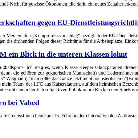
nd? Nicht für gewisse Ökonomen, die darin ein neues Zeitalter erkenn
schaften gegen EU-Dienstleistungsrichtlin
cher Medien, den „Kompromissvorschlag“ bezüglich der EU-Dienstleistu
n die drohenden Folgen dieser Richtlinie für die Arbeitsplätze, Einko
ein Blick in die unteren Klassen lohnt
ßballsports. Ich mag es, wenn Klasse-Keeper Glanzparaden drehen,
ei denn, die gehören zur gegnerischen Mannschaft) und Ledermänner u
 Wegmann);“man sollte das Ganze jetzt nicht hochsterilisieren“(Bruno
s mein Team, der 1.FC aus Kaiserslautern, auf dem heimischen Betzenb
ntee mit einem herrlich subjektiven Publikum im Rücken den Spieß noc
ern bei Vahed
nsere GenossInnen heute am 15. Februar, dem internationalen Aktionstag