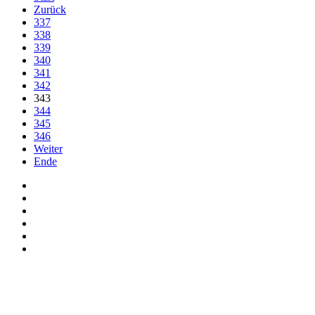
Zurück
337
338
339
340
341
342
343
344
345
346
Weiter
Ende
Auf Facebook folgen
Bei Twitter teilen
Instagram
Auf Youtube folgen
der funke - Shop
marxist.com
derfunke.de verwendet Cookies!
Hiermit stimmen Sie der weiteren Nutzung unserer Seite und der V