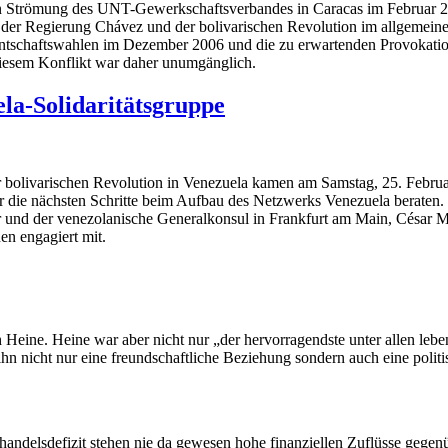
n Strömung des UNT-Gewerkschaftsverbandes in Caracas im Februar 20
 der Regierung Chávez und der bolivarischen Revolution im allgemein
ntschaftswahlen im Dezember 2006 und die zu erwartenden Provokation
iesem Konflikt war daher unumgänglich.
la-Solidaritätsgruppe
er bolivarischen Revolution in Venezuela kamen am Samstag, 25. Februa
 die nächsten Schritte beim Aufbau des Netzwerks Venezuela beraten.
 und der venezolanische Generalkonsul in Frankfurt am Main, César 
en engagiert mit.
 Heine. Heine war aber nicht nur „der hervorragendste unter allen leb
hn nicht nur eine freundschaftliche Beziehung sondern auch eine polit
handelsdefizit stehen nie da gewesen hohe finanziellen Zuflüsse gege