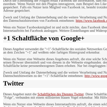
Durch die Einbindung der Plugins erhält Facebook die Information, dass ei
zuordnen. Wenn Nutzer mit den Plugins interagieren, zum Beispiel den Like
gespeichert. Falls ein Nutzer kein Mitglied von Facebook ist, besteht trotz
Adresse gespeichert.
Zweck und Umfang der Datenerhebung und die weitere Verarbeitung und Nutz
den Datenschutzhinweisen von Facebook entnehmen:
https://www.facebook.
Wenn ein Nutzer Facebookmitglied ist und nicht möchte, dass Facebook über
Internetauftritts bei Facebook ausloggen. Weitere Einstellungen und Wider
+1 Schaltfläche von Google+
Dieses Angebot verwendet die “+1″-Schaltfläche des sozialen Netzwerkes Go
an dem Zeichen “+1″ auf weißem oder farbigen Hintergrund erkennbar.
Wenn ein Nutzer eine Webseite dieses Angebotes aufruft, die eine solche Sch
seinen Browser übermittelt und von diesem in die Webseite eingebunden. der
Schaltfläche keine personenbezogenen Daten erhoben. Nur bei eingeloggten M
Zweck und Umfang der Datenerhebung und die weitere Verarbeitung und Nut
Datenschutzhinweisen zu der “+1″-Schaltfläche entnehmen:
http://www.goog
Twitter
Dieses Angebot nutzt die
Schaltflächen des Dienstes Twitter
. Diese Schaltfl
"Folge", verbunden mit einem stillisierten blauen Vogel erkennbar. Mit Hilfe
Wenn ein Nutzer eine Webseite dieses Internetauftritts aufruft, die einen so