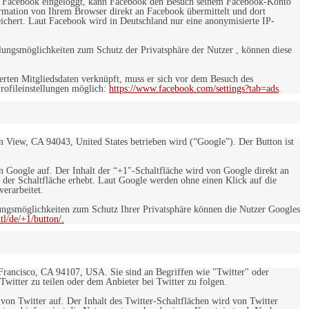
 bei Facebook eingeloggt, kann Facebook den Besuch seinem Facebook-Konto
rmation von Ihrem Browser direkt an Facebook übermittelt und dort
eichert. Laut Facebook wird in Deutschland nur eine anonymisierte IP-
ungsmöglichkeiten zum Schutz der Privatsphäre der Nutzer , können diese
rten Mitgliedsdaten verknüpft, muss er sich vor dem Besuch des
rofileinstellungen möglich:
https://www.facebook.com/settings?tab=ads
.
 View, CA 94043, United States betrieben wird (“Google”). Der Button ist
on Google auf. Der Inhalt der “+1″-Schaltfläche wird von Google direkt an
 der Schaltfläche erhebt. Laut Google werden ohne einen Klick auf die
erarbeitet.
ngsmöglichkeiten zum Schutz Ihrer Privatsphäre können die Nutzer Googles
l/de/+1/button/.
 Francisco, CA 94107, USA. Sie sind an Begriffen wie "Twitter" oder
 Twitter zu teilen oder dem Anbieter bei Twitter zu folgen.
 von Twitter auf. Der Inhalt des Twitter-Schaltflächen wird von Twitter