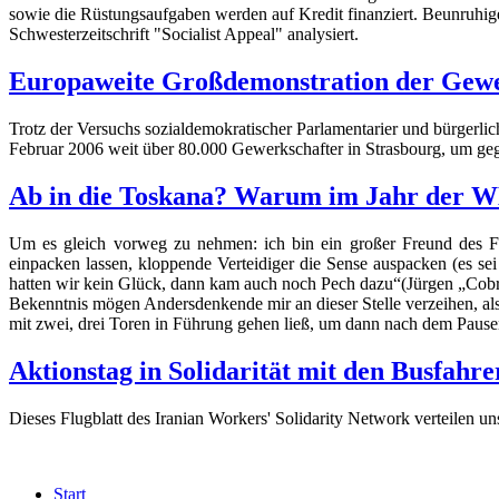
sowie die Rüstungsaufgaben werden auf Kredit finanziert. Beunruhige
Schwesterzeitschrift "Socialist Appeal" analysiert.
Europaweite Großdemonstration der Gewerk
Trotz der Versuchs sozialdemokratischer Parlamentarier und bürgerli
Februar 2006 weit über 80.000 Gewerkschafter in Strasbourg, um gege
Ab in die Toskana? Warum im Jahr der WM 
Um es gleich vorweg zu nehmen: ich bin ein großer Freund des Fu
einpacken lassen, kloppende Verteidiger die Sense auspacken (es s
hatten wir kein Glück, dann kam auch noch Pech dazu“(Jürgen „Cobra“
Bekenntnis mögen Andersdenkende mir an dieser Stelle verzeihen, al
mit zwei, drei Toren in Führung gehen ließ, um dann nach dem Pause
Aktionstag in Solidarität mit den Busfahr
Dieses Flugblatt des Iranian Workers' Solidarity Network verteilen u
Start