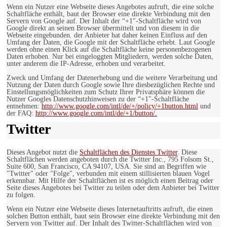
Wenn ein Nutzer eine Webseite dieses Angebotes aufruft, die eine solche
Schaltfläche enthält, baut der Browser eine direkte Verbindung mit den
Servern von Google auf. Der Inhalt der “+1″-Schaltfläche wird von
Google direkt an seinen Browser übermittelt und von diesem in die
Webseite eingebunden. der Anbieter hat daher keinen Einfluss auf den
Umfang der Daten, die Google mit der Schaltfläche erhebt. Laut Google
werden ohne einen Klick auf die Schaltfläche keine personenbezogenen
Daten erhoben. Nur bei eingeloggten Mitgliedern, werden solche Daten,
unter anderem die IP-Adresse, erhoben und verarbeitet.
Zweck und Umfang der Datenerhebung und die weitere Verarbeitung und
Nutzung der Daten durch Google sowie Ihre diesbezüglichen Rechte und
Einstellungsmöglichkeiten zum Schutz Ihrer Privatsphäre können die
Nutzer Googles Datenschutzhinweisen zu der “+1″-Schaltfläche
entnehmen:
http://www.google.com/intl/de/+/policy/+1button.html
und
der FAQ:
http://www.google.com/intl/de/+1/button/.
Twitter
Dieses Angebot nutzt die
Schaltflächen des Dienstes Twitter
. Diese
Schaltflächen werden angeboten durch die Twitter Inc., 795 Folsom St.,
Suite 600, San Francisco, CA 94107, USA. Sie sind an Begriffen wie
"Twitter" oder "Folge", verbunden mit einem stillisierten blauen Vogel
erkennbar. Mit Hilfe der Schaltflächen ist es möglich einen Beitrag oder
Seite dieses Angebotes bei Twitter zu teilen oder dem Anbieter bei Twitter
zu folgen.
Wenn ein Nutzer eine Webseite dieses Internetauftritts aufruft, die einen
solchen Button enthält, baut sein Browser eine direkte Verbindung mit den
Servern von Twitter auf. Der Inhalt des Twitter-Schaltflächen wird von