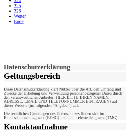
324
325
326
Weiter
Ende
derfunke.de verwendet Cookies!
Hiermit stimmen Sie der weiteren Nutzung unserer Seite und der
Verwendung von Cookies zu.
Mehr erfahren
Einverstanden!
Datenschutzerklärung
Geltungsbereich
Diese Datenschutzerklärung klärt Nutzer über die Art, den Umfang und
Zwecke der Erhebung und Verwendung personenbezogener Daten durch
den verantwortlichen Anbieter [HIER BITTE IHREN NAMEN,
ADRESSE, EMAIL UND TELEFONNUMMER EINTRAGEN] auf
dieser Website (im folgenden “Angebot”) auf.
Die rechtlichen Grundlagen des Datenschutzes finden sich im
Bundesdatenschutzgesetz (BDSG) und dem Telemediengesetz (TMG).
Kontaktaufnahme