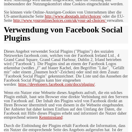
insbesondere der Nutzungskomfort ohne Cookies eingeschränkt werden.
Sie können viele Online-Anzeigen-Cookies von Unternehmen über die
US-amerikanische Seite
http://www.aboutads.info/choices/
oder die EU-
Seite
http://www.youronlinechoices.com/uk/your-ad-choices/
verwalten.
Verwendung von Facebook Social
Plugins
Dieses Angebot verwendet Social Plugins ("Plugins") des sozialen
Netzwerkes facebook.com, welches von der Facebook Ireland Ltd., 4
Grand Canal Square, Grand Canal Harbour, Dublin 2, Irland betrieben
wird ("Facebook"). Die Plugins sind an einem der Facebook Logos
erkennbar (weißes „f“ auf blauer Kachel, den Begriffen "Like", "Gefällt
mir" oder einem „Daumen hoch“-Zeichen) oder sind mit dem Zusatz
"Facebook Social Plugin" gekennzeichnet. Die Liste und das Aussehen der
Facebook Social Plugins kann hier eingesehen
werden:
https://developers.facebook.com/docs/plugins/
.
Wenn ein Nutzer eine Webseite dieses Angebots aufruft, die ein solches
Plugin enthält, baut sein Browser eine direkte Verbindung mit den Servern
von Facebook auf. Der Inhalt des Plugins wird von Facebook direkt an
Ihren Browser übermittelt und von diesem in die Webseite eingebunden.
Der Anbieter hat daher keinen Einfluss auf den Umfang der Daten, die
Facebook mit Hilfe dieses Plugins erhebt und informiert die Nutzer daher
entsprechend seinem
Kenntnisstand
:
Durch die Einbindung der Plugins erhält Facebook die Information, dass
ein Nutzer die entsprechende Seite des Angebots aufgerufen hat. Ist der