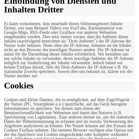
Einbindung von Diensten und
Inhalten Dritter
Es kann vorkommen, dass innerhalb dieses Onlineangebotes Inhalte
Dritter, wie zum Beispiel Videos von YouTube, Kartenmaterial von
Google-Maps, RSS-Feeds oder Grafiken von anderen Webseiten
eingebunden werden. Dies setzt immer voraus, dass die Anbieter dieser
Inhalte (nachfolgend bezeichnet als "Dritt-Anbieter") die IP-Adresse der
Nutzer wahr nehmen. Denn ohne die IP-Adresse, könnten sie die Inhalte
nicht an den Browser des jeweiligen Nutzers senden. Die IP-Adresse ist
damit für die Darstellung dieser Inhalte erforderlich. Wir bemühen uns
nur solche Inhalte zu verwenden, deren jeweilige Anbieter die IP-Adresse
lediglich zur Auslieferung der Inhalte verwenden. Jedoch haben wir
keinen Einfluss darauf, falls die Dritt-Anbieter die IP-Adresse z.B. für
statistische Zwecke speichern. Soweit dies uns bekannt ist, klären wir die
Nutzer darüber auf.
Cookies
Cookies sind kleine Dateien, die es ermöglichen, auf dem Zugriffsgerät
der Nutzer (PC, Smartphone o.ä.) spezifische, auf das Gerät bezogene
Informationen zu speichern. Sie dienen zum einem der
Benutzerfreundlichkeit von Webseiten und damit den Nutzern (z.B.
Speicherung von Logindaten). Zum anderen dienen sie, um die statistische
Daten der Webseitennutzung zu erfassen und sie zwecks Verbesserung des
Angebotes analysieren zu können. Die Nutzer können auf den Einsatz der
Cookies Einfluss nehmen. Die meisten Browser verfügen eine Option mit
der das Speichern von Cookies eingeschränkt oder komplett verhindert
wird. Allerdings wird darauf hingewiesen, dass die Nutzung und