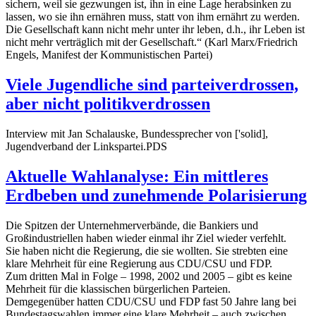
sichern, weil sie gezwungen ist, ihn in eine Lage herabsinken zu
lassen, wo sie ihn ernähren muss, statt von ihm ernährt zu werden.
Die Gesellschaft kann nicht mehr unter ihr leben, d.h., ihr Leben ist
nicht mehr verträglich mit der Gesellschaft.“ (Karl Marx/Friedrich
Engels, Manifest der Kommunistischen Partei)
Viele Jugendliche sind parteiverdrossen,
aber nicht politikverdrossen
Interview mit Jan Schalauske, Bundessprecher von ['solid],
Jugendverband der Linkspartei.PDS
Aktuelle Wahlanalyse: Ein mittleres
Erdbeben und zunehmende Polarisierung
Die Spitzen der Unternehmerverbände, die Bankiers und
Großindustriellen haben wieder einmal ihr Ziel wieder verfehlt.
Sie haben nicht die Regierung, die sie wollten. Sie strebten eine
klare Mehrheit für eine Regierung aus CDU/CSU und FDP.
Zum dritten Mal in Folge – 1998, 2002 und 2005 – gibt es keine
Mehrheit für die klassischen bürgerlichen Parteien.
Demgegenüber hatten CDU/CSU und FDP fast 50 Jahre lang bei
Bundestagswahlen immer eine klare Mehrheit – auch zwischen