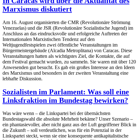
In Caracas wird über die Aktualität des
Marxismus diskutiert
Am 16. August organisierten die CMR (Revolutionäre Strömung
Venezuelas) und die JSR (Revolutionäre Sozialistische Jugend) im
Anschluss an das eindrucksvolle und erfolgreiche Auftreten der
Internationalen Marxistischen Tendenz auf den
Weltjugendfestspielen zwei öffentliche Veranstaltungen im
Bürgermeistergebäude (Alcadia Metroplitana) von Caracas. Diese
Veranstaltungen hatten als wichtigstes Ziel, die Kontakte, die auf
dem Festival gemacht wurden, zu sammeln. Sie waren mit über 120
Anwesenden gut besucht. Es gab ein großes Interesse an den Ideen
des Marxismus und besonders in der zweiten Veranstaltung eine
lebhafte Diskussion.
Sozialisten im Parlament: Was soll eine
Linksfraktion im Bundestag bewirken?
Was wäre wenn – die Linkspartei bei der übernächsten
Bundestagswahl die absolute Mehrheit bekäme? Unser Szenario –
ein phantasievoller, aber nicht ganz aus der Luft gegriffener Blick in
die Zukunft – soll verdeutlichen, was für ein Potenzial in der
Linkspartei steckt, wenn sie eine konsequente antikapitalistische