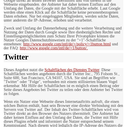
Google direkt an seinen Browser übermittelt und von diesem in die
Webseite eingebunden. der Anbieter hat daher keinen Einfluss auf den
Umfang der Daten, die Google mit der Schaltfläche erhebt. Laut Google
werden ohne einen Klick auf die Schaltfläche keine personenbezogenen
Daten erhoben. Nur bei eingeloggten Mitgliedern, werden solche Daten,
unter anderem die IP-Adresse, erhoben und verarbeitet.
Zweck und Umfang der Datenerhebung und die weitere Verarbeitung und
Nutzung der Daten durch Google sowie Ihre diesbezüglichen Rechte und
Einstellungsmöglichkeiten zum Schutz Ihrer Privatsphäre können die
Nutzer Googles Datenschutzhinweisen zu der “+1″-Schaltfläche
entnehmen:
http://www.google.com/intl/de/+/policy/+1button.html
und
der FAQ:
http://www.google.com/intl/de/+1/button/.
Twitter
Dieses Angebot nutzt die
Schaltflächen des Dienstes Twitter
. Diese
Schaltflächen werden angeboten durch die Twitter Inc., 795 Folsom St.,
Suite 600, San Francisco, CA 94107, USA. Sie sind an Begriffen wie
"Twitter" oder "Folge", verbunden mit einem stillisierten blauen Vogel
erkennbar. Mit Hilfe der Schaltflächen ist es möglich einen Beitrag oder
Seite dieses Angebotes bei Twitter zu teilen oder dem Anbieter bei Twitter
zu folgen.
Wenn ein Nutzer eine Webseite dieses Internetauftritts aufruft, die einen
solchen Button enthält, baut sein Browser eine direkte Verbindung mit den
Servern von Twitter auf. Der Inhalt des Twitter-Schaltflächen wird von
Twitter direkt an den Browser des Nutzers übermittelt. Der Anbieter hat
daher keinen Einfluss auf den Umfang der Daten, die Twitter mit Hilfe
dieses Plugins erhebt und informiert die Nutzer entsprechend seinem
Kenntnisstand. Nach diesem wird lediglich die IP-Adresse des Nutzers die