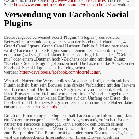
US-amerikanische Seite
http://www.aboutads.info/choices/
oder die EU-
Seite
http://www.youronlinechoices.com/uk/your-ad-choices/
verwalten.
Verwendung von Facebook Social
Plugins
Dieses Angebot verwendet Social Plugins ("Plugins") des sozialen
Netzwerkes facebook.com, welches von der Facebook Ireland Ltd., 4
Grand Canal Square, Grand Canal Harbour, Dublin 2, Irland betrieben
wird ("Facebook"). Die Plugins sind an einem der Facebook Logos
erkennbar (weißes „f“ auf blauer Kachel, den Begriffen "Like", "Gefällt
mir" oder einem „Daumen hoch“-Zeichen) oder sind mit dem Zusatz
"Facebook Social Plugin" gekennzeichnet. Die Liste und das Aussehen der
Facebook Social Plugins kann hier eingesehen
werden:
https://developers.facebook.com/docs/plugins/
.
Wenn ein Nutzer eine Webseite dieses Angebots aufruft, die ein solches
Plugin enthält, baut sein Browser eine direkte Verbindung mit den Servern
von Facebook auf. Der Inhalt des Plugins wird von Facebook direkt an
Ihren Browser übermittelt und von diesem in die Webseite eingebunden.
Der Anbieter hat daher keinen Einfluss auf den Umfang der Daten, die
Facebook mit Hilfe dieses Plugins erhebt und informiert die Nutzer daher
entsprechend seinem
Kenntnisstand
:
Durch die Einbindung der Plugins erhält Facebook die Information, dass
ein Nutzer die entsprechende Seite des Angebots aufgerufen hat. Ist der
Nutzer bei Facebook eingeloggt, kann Facebook den Besuch seinem
Facebook-Konto zuordnen. Wenn Nutzer mit den Plugins interagieren,
zum Beispiel den Like Button betätigen oder einen Kommentar abgeben,
wird die entsprechende Information von Ihrem Browser direkt an