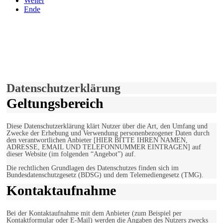
Weiter
Ende
derfunke.de verwendet Cookies!
Hiermit stimmen Sie der weiteren Nutzung unserer Seite und der
Verwendung von Cookies zu.
Mehr erfahren
Einverstanden!
Datenschutzerklärung
Geltungsbereich
Diese Datenschutzerklärung klärt Nutzer über die Art, den Umfang und
Zwecke der Erhebung und Verwendung personenbezogener Daten durch
den verantwortlichen Anbieter [HIER BITTE IHREN NAMEN,
ADRESSE, EMAIL UND TELEFONNUMMER EINTRAGEN] auf
dieser Website (im folgenden “Angebot”) auf.
Die rechtlichen Grundlagen des Datenschutzes finden sich im
Bundesdatenschutzgesetz (BDSG) und dem Telemediengesetz (TMG).
Kontaktaufnahme
Bei der Kontaktaufnahme mit dem Anbieter (zum Beispiel per
Kontaktformular oder E-Mail) werden die Angaben des Nutzers zwecks