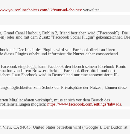
/www.youronlinechoices.com/uk/your-ad-choices/
verwalten.
e, Grand Canal Harbour, Dublin 2, Irland betrieben wird ("Facebook"). Die
en) oder sind mit dem Zusatz "Facebook Social Plugin" gekennzeichnet. Die
ebook auf. Der Inhalt des Plugins wird von Facebook direkt an Ihren
e dieses Plugins erhebt und informiert die Nutzer daher entsprechend
 bei Facebook eingeloggt, kann Facebook den Besuch seinem Facebook-Konto
rmation von Ihrem Browser direkt an Facebook übermittelt und dort
eichert. Laut Facebook wird in Deutschland nur eine anonymisierte IP-
ungsmöglichkeiten zum Schutz der Privatsphäre der Nutzer , können diese
rten Mitgliedsdaten verknüpft, muss er sich vor dem Besuch des
rofileinstellungen möglich:
https://www.facebook.com/settings?tab=ads
.
 View, CA 94043, United States betrieben wird (“Google”). Der Button ist