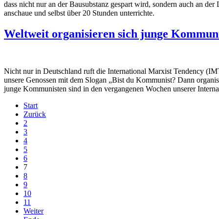
dass nicht nur an der Bausubstanz gespart wird, sondern auch an der 
anschaue und selbst über 20 Stunden unterrichte.
Weltweit organisieren sich junge Kommun
Nicht nur in Deutschland ruft die International Marxist Tendency (IM
unsere Genossen mit dem Slogan „Bist du Kommunist? Dann organisie
junge Kommunisten sind in den vergangenen Wochen unserer Internat
Start
Zurück
2
3
4
5
6
7
8
9
10
11
Weiter