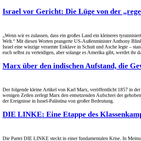
Israel vor Gericht: Die Lüge von der „reg
„Wenn wir es zulassen, dass ein großes Land ein kleineres tyrannisier
Welt.“ Mit diesen Worten prangerte US-Außenminister Anthony Blinke
Israel eine winzige verarmte Enklave in Schutt und Asche legte – stan
euch selbst zu verteidigen, aber solange es Amerika gibt, werdet ihr d
Marx über den indischen Aufstand, die Gew
Der folgende kleine Artikel von Karl Marx, veröffentlicht 1857 in de
wenigen Zeilen zerlegt Marx den entsetzenden Aufschrei der gehobene
der Ereignisse in Israel-Palästina von großer Bedeutung.
DIE LINKE: Eine Etappe des Klassenkamp
Die Partei DIE LINKE steckt in einer fundamentalen Krise. In Meinung