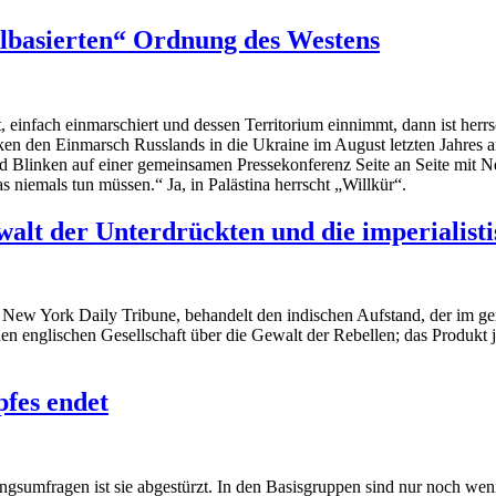
elbasierten“ Ordnung des Westens
t, einfach einmarschiert und dessen Territorium einnimmt, dann ist herr
n den Einmarsch Russlands in die Ukraine im August letzten Jahres an
d Blinken auf einer gemeinsamen Pressekonferenz Seite an Seite mit Net
as niemals tun müssen.“ Ja, in Palästina herrscht „Willkür“.
alt der Unterdrückten und die imperialist
r
New York Daily Tribune
, behandelt den indischen Aufstand, der im g
n englischen Gesellschaft über die Gewalt der Rebellen; das Produkt 
fes endet
sumfragen ist sie abgestürzt. In den Basisgruppen sind nur noch wenige