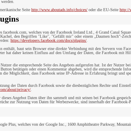
 werden.
merikanische Seite
http://www.aboutads.info/choices/
oder die EU-Seite
http:/
ugins
es facebook.com, welches von der Facebook Ireland Ltd., 4 Grand Canal Squar
r Kachel, den Begriffen "Like", "Gefällt mir" oder einem „Daumen hoch“-Zeich
werden:
https://developers.facebook.com/docs/plugins/
.
in enthält, baut sein Browser eine direkte Verbindung mit den Servern von Fac
er hat daher keinen Einfluss auf den Umfang der Daten, die Facebook mit Hilf
n Nutzer die entsprechende Seite des Angebots aufgerufen hat. Ist der Nutzer
 Button betätigen oder einen Kommentar abgeben, wird die entsprechende Info
dem die Möglichkeit, dass Facebook seine IP-Adresse in Erfahrung bringt und sp
ung der Daten durch Facebook sowie die diesbezüglichen Rechte und Einstell
com/about/privacy/
.
 dieses Angebot Daten über ihn sammelt und mit seinen bei Facebook gespeiche
sprüche zur Nutzung von Daten für Werbezwecke, sind innerhalb der Facebook-P
ogle Plus, welches von der Google Inc., 1600 Amphitheatre Parkway, Mountain