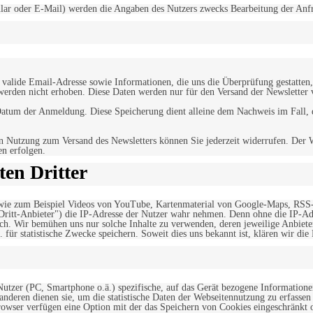
r oder E-Mail) werden die Angaben des Nutzers zwecks Bearbeitung der Anfrage
alide Email-Adresse sowie Informationen, die uns die Überprüfung gestatten,
werden nicht erhoben. Diese Daten werden nur für den Versand der Newsletter 
tum der Anmeldung. Diese Speicherung dient alleine dem Nachweis im Fall, da
n Nutzung zum Versand des Newsletters können Sie jederzeit widerrufen. Der W
en erfolgen.
en Dritter
, wie zum Beispiel Videos von YouTube, Kartenmaterial von Google-Maps, RSS
"Dritt-Anbieter") die IP-Adresse der Nutzer wahr nehmen. Denn ohne die IP-Adr
rlich. Wir bemühen uns nur solche Inhalte zu verwenden, deren jeweilige Anbiete
. für statistische Zwecke speichern. Soweit dies uns bekannt ist, klären wir die
 Nutzer (PC, Smartphone o.ä.) spezifische, auf das Gerät bezogene Information
deren dienen sie, um die statistische Daten der Webseitennutzung zu erfassen
owser verfügen eine Option mit der das Speichern von Cookies eingeschränkt od