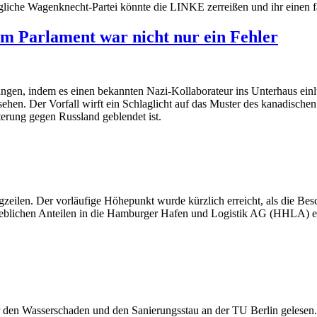
liche Wagenknecht-Partei könnte die LINKE zerreißen und ihr einen fa
im Parlament war nicht nur ein Fehler
gen, indem es einen bekannten Nazi-Kollaborateur ins Unterhaus einl
sehen. Der Vorfall wirft ein Schlaglicht auf das Muster des kanadische
erung gegen Russland geblendet ist.
zeilen. Der vorläufige Höhepunkt wurde kürzlich erreicht, als die Be
rheblichen Anteilen in die Hamburger Hafen und Logistik AG (HHLA) ein
er den Wasserschaden und den Sanierungsstau an der TU Berlin gelesen.