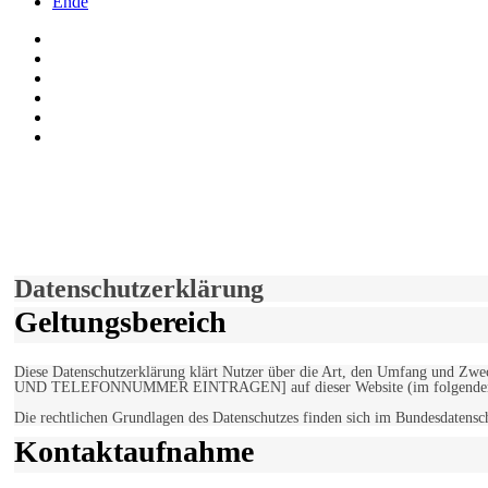
Ende
Auf Facebook folgen
Bei Twitter teilen
Instagram
Auf Youtube folgen
der funke - Shop
marxist.com
derfunke.de verwendet Cookies!
Hiermit stimmen Sie der weiteren Nutzung unserer Seite und der V
Einverstanden!
Datenschutzerklärung
Geltungsbereich
Diese Datenschutzerklärung klärt Nutzer über die Art, den Umfang un
UND TELEFONNUMMER EINTRAGEN] auf dieser Website (im folgenden 
Die rechtlichen Grundlagen des Datenschutzes finden sich im Bundesdaten
Kontaktaufnahme