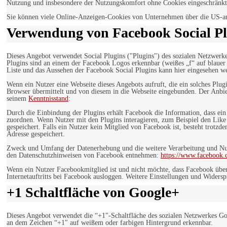
Nutzung und insbesondere der Nutzungskomfort ohne Cookies eingeschränkt
Sie können viele Online-Anzeigen-Cookies von Unternehmen über die US-a
Verwendung von Facebook Social Pl
Dieses Angebot verwendet Social Plugins ("Plugins") des sozialen Netzwerk
Plugins sind an einem der Facebook Logos erkennbar (weißes „f“ auf blaue
Liste und das Aussehen der Facebook Social Plugins kann hier eingesehen 
Wenn ein Nutzer eine Webseite dieses Angebots aufruft, die ein solches Plug
Browser übermittelt und von diesem in die Webseite eingebunden. Der Anbiet
seinem
Kenntnisstand
:
Durch die Einbindung der Plugins erhält Facebook die Information, dass ei
zuordnen. Wenn Nutzer mit den Plugins interagieren, zum Beispiel den Like
gespeichert. Falls ein Nutzer kein Mitglied von Facebook ist, besteht trotz
Adresse gespeichert.
Zweck und Umfang der Datenerhebung und die weitere Verarbeitung und Nutz
den Datenschutzhinweisen von Facebook entnehmen:
https://www.facebook.
Wenn ein Nutzer Facebookmitglied ist und nicht möchte, dass Facebook über
Internetauftritts bei Facebook ausloggen. Weitere Einstellungen und Wider
+1 Schaltfläche von Google+
Dieses Angebot verwendet die “+1″-Schaltfläche des sozialen Netzwerkes Go
an dem Zeichen “+1″ auf weißem oder farbigen Hintergrund erkennbar.