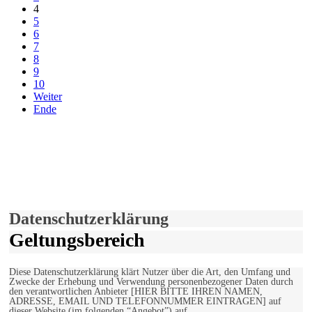
4
5
6
7
8
9
10
Weiter
Ende
derfunke.de verwendet Cookies!
Hiermit stimmen Sie der weiteren Nutzung unserer Seite und der
Verwendung von Cookies zu.
Mehr erfahren
Einverstanden!
Datenschutzerklärung
Geltungsbereich
Diese Datenschutzerklärung klärt Nutzer über die Art, den Umfang und
Zwecke der Erhebung und Verwendung personenbezogener Daten durch
den verantwortlichen Anbieter [HIER BITTE IHREN NAMEN,
ADRESSE, EMAIL UND TELEFONNUMMER EINTRAGEN] auf
dieser Website (im folgenden “Angebot”) auf.