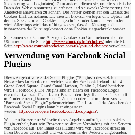
Speicherung von Logindaten). Zum anderen dienen sie, um die statistische
Daten der Webseitennutzung zu erfassen und sie zwecks Verbesserung des
Angebotes analysieren zu können. Die Nutzer können auf den Einsatz der
Cookies Einfluss nehmen. Die meisten Browser verfügen eine Option mit
der das Speichern von Cookies eingeschränkt oder komplett verhindert
wird. Allerdings wird darauf hingewiesen, dass die Nutzung und
insbesondere der Nutzungskomfort ohne Cookies eingeschränkt werden.
Sie können viele Online-Anzeigen-Cookies von Unternehmen über die
US-amerikanische Seite
http://www.aboutads.info/choices/
oder die EU-
Seite
http://www.youronlinechoices.com/uk/your-ad-choices/
verwalten.
Verwendung von Facebook Social
Plugins
Dieses Angebot verwendet Social Plugins ("Plugins") des sozialen
Netzwerkes facebook.com, welches von der Facebook Ireland Ltd., 4
Grand Canal Square, Grand Canal Harbour, Dublin 2, Irland betrieben
wird ("Facebook"). Die Plugins sind an einem der Facebook Logos
erkennbar (weißes „f“ auf blauer Kachel, den Begriffen "Like", "Gefällt
mir" oder einem „Daumen hoch“-Zeichen) oder sind mit dem Zusatz
"Facebook Social Plugin" gekennzeichnet. Die Liste und das Aussehen der
Facebook Social Plugins kann hier eingesehen
werden:
https://developers.facebook.com/docs/plugins/
.
Wenn ein Nutzer eine Webseite dieses Angebots aufruft, die ein solches
Plugin enthält, baut sein Browser eine direkte Verbindung mit den Servern
von Facebook auf. Der Inhalt des Plugins wird von Facebook direkt an
Ihren Browser übermittelt und von diesem in die Webseite eingebunden.