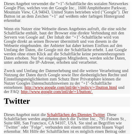
Dieses Angebot verwendet die “+1″-Schaltfläche des sozialen Netzwerkes
Google Plus, welches von der Google Inc., 1600 Amphitheatre Parkway,
Mountain View, CA 94043, United States betrieben wird (“Google”). Der
Button ist an dem Zeichen “+1″ auf weißem oder farbigen Hintergrund
erkennbar.
Wenn ein Nutzer eine Webseite dieses Angebotes aufruft, die eine solche
Schaltfläche enthält, baut der Browser eine direkte Verbindung mit den
Servern von Google auf. Der Inhalt der “+1″-Schaltfläche wird von
Google direkt an seinen Browser übermittelt und von diesem in die
Webseite eingebunden. der Anbieter hat daher keinen Einfluss auf den
Umfang der Daten, die Google mit der Schaltfläche erhebt. Laut Google
werden ohne einen Klick auf die Schaltfläche keine personenbezogenen
Daten erhoben. Nur bei eingeloggten Mitgliedern, werden solche Daten,
unter anderem die IP-Adresse, erhoben und verarbeitet.
Zweck und Umfang der Datenerhebung und die weitere Verarbeitung und
Nutzung der Daten durch Google sowie Ihre diesbezüglichen Rechte und
Einstellungsmöglichkeiten zum Schutz Ihrer Privatsphäre können die
Nutzer Googles Datenschutzhinweisen zu der “+1″-Schaltfläche
entnehmen:
http://www.google.com/intl/de/+/policy/+1button.html
und
der FAQ:
http://www.google.com/intl/de/+1/button/.
Twitter
Dieses Angebot nutzt die
Schaltflächen des Dienstes Twitter
. Diese
Schaltflächen werden angeboten durch die Twitter Inc., 795 Folsom St.,
Suite 600, San Francisco, CA 94107, USA. Sie sind an Begriffen wie
"Twitter" oder "Folge", verbunden mit einem stillisierten blauen Vogel
erkennbar. Mit Hilfe der Schaltflächen ist es möglich einen Beitrag oder