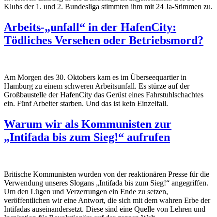
Klubs der 1. und 2. Bundesliga stimmten ihm mit 24 Ja-Stimmen zu.
Arbeits-„unfall“ in der HafenCity:
Tödliches Versehen oder Betriebsmord?
Am Morgen des 30. Oktobers kam es im
Überseequartier
in
Hamburg zu einem schweren Arbeitsunfall. Es
stürze
auf der
Großbaustelle der HafenCity das
Gerüst
eines Fahrstuhlschachtes
ein
.
F
ünf
Arbeiter starben.
Und
das ist kein Einzelfall.
Warum wir als Kommunisten zur
„Intifada bis zum Sieg!“ aufrufen
Britische Kommunisten wurden von der reaktionären Presse für die
Verwendung unseres Slogans „Intifada bis zum Sieg!“ angegriffen.
Um den Lügen und Verzerrungen ein Ende zu setzen,
veröffentlichen wir eine Antwort, die sich mit dem wahren Erbe der
Intifadas auseinandersetzt. Diese sind eine Quelle von Lehren und