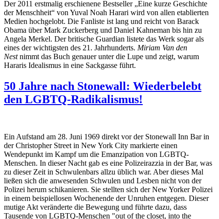
Der 2011 erstmalig erschienene Bestseller „Eine kurze Geschichte
der Menschheit“ von Yuval Noah Harari wird von allen etablierten
Medien hochgelobt. Die Fanliste ist lang und reicht von Barack
Obama über Mark Zuckerberg und Daniel Kahneman bis hin zu
Angela Merkel. Der britische Guardian listete das Werk sogar als
eines der wichtigsten des 21. Jahrhunderts.
Miriam Van den
Nest
nimmt das Buch genauer unter die Lupe und zeigt, warum
Hararis Idealismus in eine Sackgasse führt.
50 Jahre nach Stonewall: Wiederbelebt
den LGBTQ-Radikalismus!
Ein Aufstand am 28. Juni 1969 direkt vor der Stonewall Inn Bar in
der Christopher Street in New York City markierte einen
Wendepunkt im Kampf um die Emanzipation von LGBTQ-
Menschen. In dieser Nacht gab es eine Polizeirazzia in der Bar, was
zu dieser Zeit in Schwulenbars allzu üblich war. Aber dieses Mal
ließen sich die anwesenden Schwulen und Lesben nicht von der
Polizei herum schikanieren. Sie stellten sich der New Yorker Polizei
in einem beispiellosen Wochenende der Unruhen entgegen. Dieser
mutige Akt veränderte die Bewegung und führte dazu, dass
Tausende von LGBTQ-Menschen "out of the closet, into the