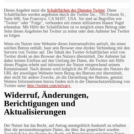
Dieses Angebot nutzt die
Schaltflächen des Dienstes Twitter
. Diese
Schaltflächen werden angeboten durch die Twitter Inc., 795 Folsom St.,
Suite 600, San Francisco, CA 94107, USA. Sie sind an Begriffen wie
"Twitter" oder "Folge", verbunden mit einem stillisierten blauen Vogel
erkennbar. Mit Hilfe der Schaltflächen ist es möglich einen Beitrag oder
Seite dieses Angebotes bei Twitter zu teilen oder dem Anbieter bei Twitter
zu folgen.
Wenn ein Nutzer eine Webseite dieses Internetauftritts aufruft, die einen
solchen Button enthält, baut sein Browser eine direkte Verbindung mit den
Servern von Twitter auf. Der Inhalt des Twitter-Schaltflächen wird von
Twitter direkt an den Browser des Nutzers übermittelt. Der Anbieter hat
daher keinen Einfluss auf den Umfang der Daten, die Twitter mit Hilfe
dieses Plugins erhebt und informiert die Nutzer entsprechend seinem
Kenntnisstand. Nach diesem wird lediglich die IP-Adresse des Nutzers die
URL der jeweiligen Webseite beim Bezug des Buttons mit übermittelt,
aber nicht für andere Zwecke, als die Darstellung des Buttons, genutzt.
Weitere Informationen hierzu finden sich in der Datenschutzerklärung von
Twitter unter
http://twitter.com/privacy.
Widerruf, Änderungen,
Berichtigungen und
Aktualisierungen
Der Nutzer hat das Recht, auf Antrag unentgeltlich Auskunft zu erhalten
über die personenbezogenen Daten, die über ihn gespeichert wurden.
Zusätzlich hat der Nutzer das Recht auf Berichtigung unrichtiger Daten,