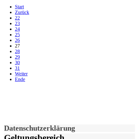
Start
Zurück
22
23
24
25
26
27
28
29
30
31
Weiter
Ende
derfunke.de verwendet Cookies!
Hiermit stimmen Sie der weiteren Nutzung unserer Seite und der
Verwendung von Cookies zu.
Mehr erfahren
Einverstanden!
Datenschutzerklärung
Geltungsbereich