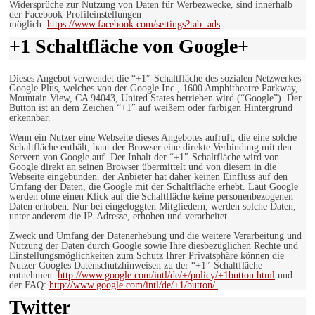
Widersprüche zur Nutzung von Daten für Werbezwecke, sind innerhalb
der Facebook-Profileinstellungen
möglich:
https://www.facebook.com/settings?tab=ads
.
+1 Schaltfläche von Google+
Dieses Angebot verwendet die “+1″-Schaltfläche des sozialen Netzwerkes
Google Plus, welches von der Google Inc., 1600 Amphitheatre Parkway,
Mountain View, CA 94043, United States betrieben wird (“Google”). Der
Button ist an dem Zeichen “+1″ auf weißem oder farbigen Hintergrund
erkennbar.
Wenn ein Nutzer eine Webseite dieses Angebotes aufruft, die eine solche
Schaltfläche enthält, baut der Browser eine direkte Verbindung mit den
Servern von Google auf. Der Inhalt der “+1″-Schaltfläche wird von
Google direkt an seinen Browser übermittelt und von diesem in die
Webseite eingebunden. der Anbieter hat daher keinen Einfluss auf den
Umfang der Daten, die Google mit der Schaltfläche erhebt. Laut Google
werden ohne einen Klick auf die Schaltfläche keine personenbezogenen
Daten erhoben. Nur bei eingeloggten Mitgliedern, werden solche Daten,
unter anderem die IP-Adresse, erhoben und verarbeitet.
Zweck und Umfang der Datenerhebung und die weitere Verarbeitung und
Nutzung der Daten durch Google sowie Ihre diesbezüglichen Rechte und
Einstellungsmöglichkeiten zum Schutz Ihrer Privatsphäre können die
Nutzer Googles Datenschutzhinweisen zu der “+1″-Schaltfläche
entnehmen:
http://www.google.com/intl/de/+/policy/+1button.html
und
der FAQ:
http://www.google.com/intl/de/+1/button/.
Twitter