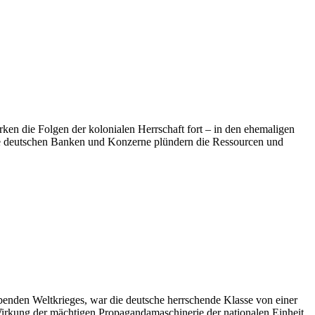
ken die Folgen der kolonialen Herrschaft fort – in den ehemaligen
 Die deutschen Banken und Konzerne plündern die Ressourcen und
obenden Weltkrieges, war die deutsche herrschende Klasse von einer
Wirkung der mächtigen Propagandamaschinerie der nationalen Einheit.