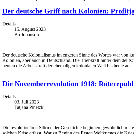
Der deutsche Griff nach Kolonien: Profitj
Details
15. August 2023
Bo Johanson
Der deutsche Kolonialismus im engeren Sinne des Wortes war von kurz
Kolonien, aber auch in Deutschland. Die Triebkraft hinter dem deuts
beuten die Arbeitskraft der ehemaligen kolonialen Welt bis heute aus.
Die Novemberrevolution 1918: Räterepubli
Details
03. Juli 2023
Tatjana Pinetzki
Die revolutionären Stürme der Geschichte beginnen gewöhnlich mit ein
solchen Krise erfasst. War zu Beginn des Ersten Weltkrieges die Kri