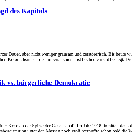
agd des Kapitals
er Dauer, aber nicht weniger grausam und zerstörerisch. Bis heute wir
chen Kolonialismus – der Imperialismus – ist bis heute nicht besiegt.
k vs. bürgerliche Demokratie
er Krise an der Spitze der Gesellschaft. Im Jahr 1918, inmitten des t
egsbegeisterung unter den Massen noch groß, verpuffte schon bald die 