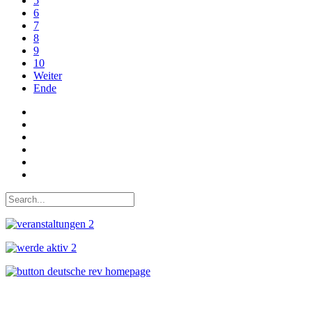
5
6
7
8
9
10
Weiter
Ende
Auf Facebook folgen
Bei Twitter teilen
Instagram
Auf Youtube folgen
der funke - Shop
marxist.com