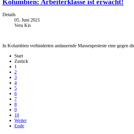
Kolumbien: Arbeiterklasse ist erwacht!
Details
05. Juni 2021
Vera Kis
In Kolumbien verhinderten andauernde Massenproteste eine gegen die 
Start
Zurück
1
2
3
4
5
6
7
8
9
10
Weiter
Ende