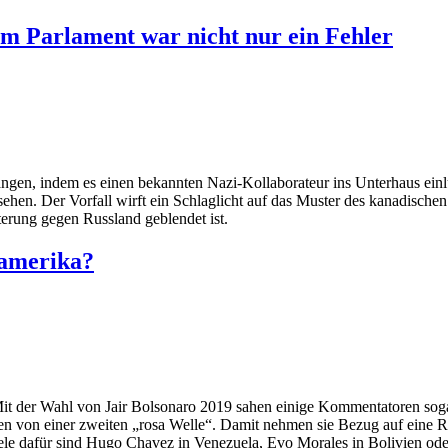
im Parlament war nicht nur ein Fehler
gen, indem es einen bekannten Nazi-Kollaborateur ins Unterhaus einl
sehen. Der Vorfall wirft ein Schlaglicht auf das Muster des kanadische
erung gegen Russland geblendet ist.
namerika?
. Mit der Wahl von Jair Bolsonaro 2019 sahen einige Kommentatoren sog
n von einer zweiten „rosa Welle“. Damit nehmen sie Bezug auf eine R
e dafür sind Hugo Chavez in Venezuela, Evo Morales in Bolivien oder L