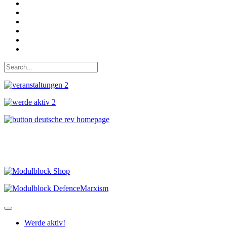
Auf Facebook folgen
Bei Twitter teilen
Instagram
Auf Youtube folgen
der funke - Shop
marxist.com
Werde aktiv!