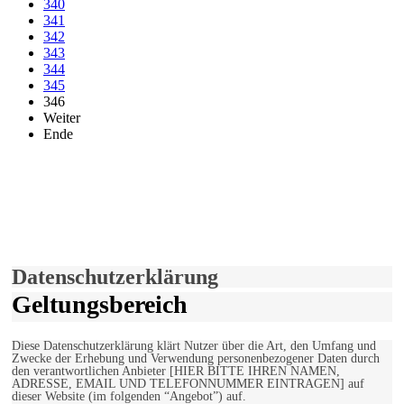
340
341
342
343
344
345
346
Weiter
Ende
derfunke.de verwendet Cookies!
Hiermit stimmen Sie der weiteren Nutzung unserer Seite und der
Verwendung von Cookies zu.
Mehr erfahren
Einverstanden!
Datenschutzerklärung
Geltungsbereich
Diese Datenschutzerklärung klärt Nutzer über die Art, den Umfang und
Zwecke der Erhebung und Verwendung personenbezogener Daten durch
den verantwortlichen Anbieter [HIER BITTE IHREN NAMEN,
ADRESSE, EMAIL UND TELEFONNUMMER EINTRAGEN] auf
dieser Website (im folgenden “Angebot”) auf.