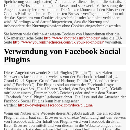
Speicherung von Logindaten). Zum anderen dienen sie, um die statistische
Daten der Webseitennutzung zu erfassen und sie zwecks Verbesserung des
Angebotes analysieren zu können. Die Nutzer können auf den Einsatz der
Cookies Einfluss nehmen. Die meisten Browser verfügen eine Option mit
der das Speichern von Cookies eingeschränkt oder komplett verhindert
wird. Allerdings wird darauf hingewiesen, dass die Nutzung und
insbesondere der Nutzungskomfort ohne Cookies eingeschränkt werden.
Sie können viele Online-Anzeigen-Cookies von Unternehmen über die
US-amerikanische Seite
http://www.aboutads.info/choices/
oder die EU-
Seite
http://www.youronlinechoices.com/uk/your-ad-choices/
verwalten.
Verwendung von Facebook Social
Plugins
Dieses Angebot verwendet Social Plugins ("Plugins") des sozialen
Netzwerkes facebook.com, welches von der Facebook Ireland Ltd., 4
Grand Canal Square, Grand Canal Harbour, Dublin 2, Irland betrieben
wird ("Facebook"). Die Plugins sind an einem der Facebook Logos
erkennbar (weißes „f“ auf blauer Kachel, den Begriffen "Like", "Gefällt
mir" oder einem „Daumen hoch“-Zeichen) oder sind mit dem Zusatz
"Facebook Social Plugin" gekennzeichnet. Die Liste und das Aussehen der
Facebook Social Plugins kann hier eingesehen
werden:
https://developers.facebook.com/docs/plugins/
.
Wenn ein Nutzer eine Webseite dieses Angebots aufruft, die ein solches
Plugin enthält, baut sein Browser eine direkte Verbindung mit den Servern
von Facebook auf. Der Inhalt des Plugins wird von Facebook direkt an
Ihren Browser übermittelt und von diesem in die Webseite eingebunden.
Der Anbieter hat daher keinen Einfluss auf den Umfang der Daten, die