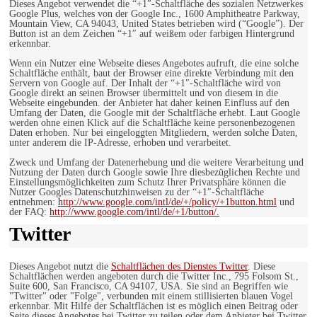
Dieses Angebot verwendet die “+1″-Schaltfläche des sozialen Netzwerkes
Google Plus, welches von der Google Inc., 1600 Amphitheatre Parkway,
Mountain View, CA 94043, United States betrieben wird (“Google”). Der
Button ist an dem Zeichen “+1″ auf weißem oder farbigen Hintergrund
erkennbar.
Wenn ein Nutzer eine Webseite dieses Angebotes aufruft, die eine solche
Schaltfläche enthält, baut der Browser eine direkte Verbindung mit den
Servern von Google auf. Der Inhalt der “+1″-Schaltfläche wird von
Google direkt an seinen Browser übermittelt und von diesem in die
Webseite eingebunden. der Anbieter hat daher keinen Einfluss auf den
Umfang der Daten, die Google mit der Schaltfläche erhebt. Laut Google
werden ohne einen Klick auf die Schaltfläche keine personenbezogenen
Daten erhoben. Nur bei eingeloggten Mitgliedern, werden solche Daten,
unter anderem die IP-Adresse, erhoben und verarbeitet.
Zweck und Umfang der Datenerhebung und die weitere Verarbeitung und
Nutzung der Daten durch Google sowie Ihre diesbezüglichen Rechte und
Einstellungsmöglichkeiten zum Schutz Ihrer Privatsphäre können die
Nutzer Googles Datenschutzhinweisen zu der “+1″-Schaltfläche
entnehmen:
http://www.google.com/intl/de/+/policy/+1button.html
und
der FAQ:
http://www.google.com/intl/de/+1/button/.
Twitter
Dieses Angebot nutzt die
Schaltflächen des Dienstes Twitter
. Diese
Schaltflächen werden angeboten durch die Twitter Inc., 795 Folsom St.,
Suite 600, San Francisco, CA 94107, USA. Sie sind an Begriffen wie
"Twitter" oder "Folge", verbunden mit einem stillisierten blauen Vogel
erkennbar. Mit Hilfe der Schaltflächen ist es möglich einen Beitrag oder
Seite dieses Angebotes bei Twitter zu teilen oder dem Anbieter bei Twitter