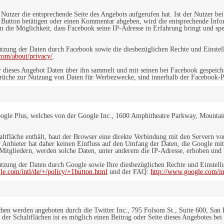
n Nutzer die entsprechende Seite des Angebots aufgerufen hat. Ist der Nutzer
 Button betätigen oder einen Kommentar abgeben, wird die entsprechende Info
dem die Möglichkeit, dass Facebook seine IP-Adresse in Erfahrung bringt und sp
ung der Daten durch Facebook sowie die diesbezüglichen Rechte und Einstell
com/about/privacy/
.
 dieses Angebot Daten über ihn sammelt und mit seinen bei Facebook gespeiche
sprüche zur Nutzung von Daten für Werbezwecke, sind innerhalb der Facebook-P
ogle Plus, welches von der Google Inc., 1600 Amphitheatre Parkway, Mountain
altfläche enthält, baut der Browser eine direkte Verbindung mit den Servern v
 Anbieter hat daher keinen Einfluss auf den Umfang der Daten, die Google mit
itgliedern, werden solche Daten, unter anderem die IP-Adresse, erhoben und v
zung der Daten durch Google sowie Ihre diesbezüglichen Rechte und Einstellu
le.com/intl/de/+/policy/+1button.html
und der FAQ:
http://www.google.com/int
ächen werden angeboten durch die Twitter Inc., 795 Folsom St., Suite 600, San
 der Schaltflächen ist es möglich einen Beitrag oder Seite dieses Angebotes bei