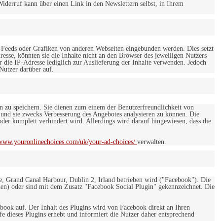
iderruf kann über einen Link in den Newslettern selbst, in Ihrem
-Feeds oder Grafiken von anderen Webseiten eingebunden werden. Dies setzt
esse, könnten sie die Inhalte nicht an den Browser des jeweiligen Nutzers
r die IP-Adresse lediglich zur Auslieferung der Inhalte verwenden. Jedoch
 Nutzer darüber auf.
en zu speichern. Sie dienen zum einem der Benutzerfreundlichkeit von
 und sie zwecks Verbesserung des Angebotes analysieren zu können. Die
er komplett verhindert wird. Allerdings wird darauf hingewiesen, dass die
/www.youronlinechoices.com/uk/your-ad-choices/
verwalten.
e, Grand Canal Harbour, Dublin 2, Irland betrieben wird ("Facebook"). Die
en) oder sind mit dem Zusatz "Facebook Social Plugin" gekennzeichnet. Die
ebook auf. Der Inhalt des Plugins wird von Facebook direkt an Ihren
e dieses Plugins erhebt und informiert die Nutzer daher entsprechend