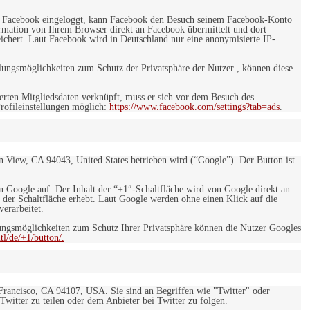
 bei Facebook eingeloggt, kann Facebook den Besuch seinem Facebook-Konto
rmation von Ihrem Browser direkt an Facebook übermittelt und dort
eichert. Laut Facebook wird in Deutschland nur eine anonymisierte IP-
ungsmöglichkeiten zum Schutz der Privatsphäre der Nutzer , können diese
rten Mitgliedsdaten verknüpft, muss er sich vor dem Besuch des
rofileinstellungen möglich:
https://www.facebook.com/settings?tab=ads
.
 View, CA 94043, United States betrieben wird (“Google”). Der Button ist
on Google auf. Der Inhalt der “+1″-Schaltfläche wird von Google direkt an
 der Schaltfläche erhebt. Laut Google werden ohne einen Klick auf die
erarbeitet.
ngsmöglichkeiten zum Schutz Ihrer Privatsphäre können die Nutzer Googles
l/de/+1/button/.
 Francisco, CA 94107, USA. Sie sind an Begriffen wie "Twitter" oder
 Twitter zu teilen oder dem Anbieter bei Twitter zu folgen.