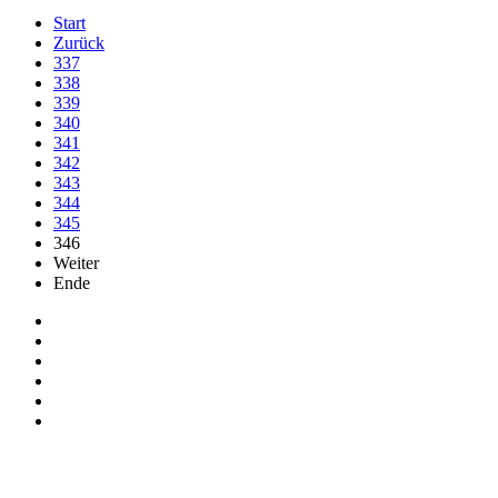
Start
Zurück
337
338
339
340
341
342
343
344
345
346
Weiter
Ende
Auf Facebook folgen
Bei Twitter teilen
Instagram
Auf Youtube folgen
der funke - Shop
marxist.com
derfunke.de verwendet Cookies!