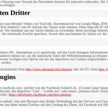
n Nutzung zum Versand des Newsletters können Sie jederzeit widerrufen. Der W
en erfolgen.
en Dritter
, wie zum Beispiel Videos von YouTube, Kartenmaterial von Google-Maps, RSS
"Dritt-Anbieter") die IP-Adresse der Nutzer wahr nehmen. Denn ohne die IP-Adr
rlich. Wir bemühen uns nur solche Inhalte zu verwenden, deren jeweilige Anbiete
. für statistische Zwecke speichern. Soweit dies uns bekannt ist, klären wir die
 Nutzer (PC, Smartphone o.ä.) spezifische, auf das Gerät bezogene Information
deren dienen sie, um die statistische Daten der Webseitennutzung zu erfassen
owser verfügen eine Option mit der das Speichern von Cookies eingeschränkt od
 werden.
merikanische Seite
http://www.aboutads.info/choices/
oder die EU-Seite
http:/
ugins
es facebook.com, welches von der Facebook Ireland Ltd., 4 Grand Canal Squar
r Kachel, den Begriffen "Like", "Gefällt mir" oder einem „Daumen hoch“-Zeich
werden:
https://developers.facebook.com/docs/plugins/
.
in enthält, baut sein Browser eine direkte Verbindung mit den Servern von Fac
er hat daher keinen Einfluss auf den Umfang der Daten, die Facebook mit Hilf