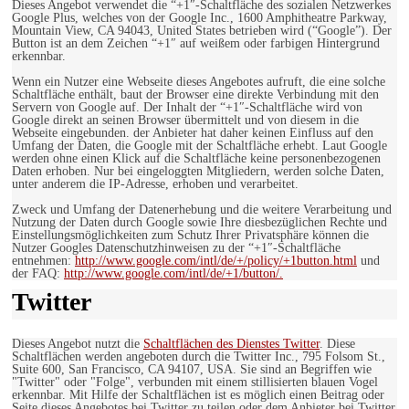
Dieses Angebot verwendet die “+1″-Schaltfläche des sozialen Netzwerkes
Google Plus, welches von der Google Inc., 1600 Amphitheatre Parkway,
Mountain View, CA 94043, United States betrieben wird (“Google”). Der
Button ist an dem Zeichen “+1″ auf weißem oder farbigen Hintergrund
erkennbar.
Wenn ein Nutzer eine Webseite dieses Angebotes aufruft, die eine solche
Schaltfläche enthält, baut der Browser eine direkte Verbindung mit den
Servern von Google auf. Der Inhalt der “+1″-Schaltfläche wird von
Google direkt an seinen Browser übermittelt und von diesem in die
Webseite eingebunden. der Anbieter hat daher keinen Einfluss auf den
Umfang der Daten, die Google mit der Schaltfläche erhebt. Laut Google
werden ohne einen Klick auf die Schaltfläche keine personenbezogenen
Daten erhoben. Nur bei eingeloggten Mitgliedern, werden solche Daten,
unter anderem die IP-Adresse, erhoben und verarbeitet.
Zweck und Umfang der Datenerhebung und die weitere Verarbeitung und
Nutzung der Daten durch Google sowie Ihre diesbezüglichen Rechte und
Einstellungsmöglichkeiten zum Schutz Ihrer Privatsphäre können die
Nutzer Googles Datenschutzhinweisen zu der “+1″-Schaltfläche
entnehmen:
http://www.google.com/intl/de/+/policy/+1button.html
und
der FAQ:
http://www.google.com/intl/de/+1/button/.
Twitter
Dieses Angebot nutzt die
Schaltflächen des Dienstes Twitter
. Diese
Schaltflächen werden angeboten durch die Twitter Inc., 795 Folsom St.,
Suite 600, San Francisco, CA 94107, USA. Sie sind an Begriffen wie
"Twitter" oder "Folge", verbunden mit einem stillisierten blauen Vogel
erkennbar. Mit Hilfe der Schaltflächen ist es möglich einen Beitrag oder
Seite dieses Angebotes bei Twitter zu teilen oder dem Anbieter bei Twitter