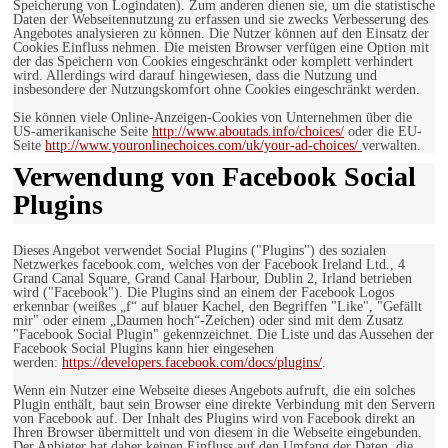
Speicherung von Logindaten). Zum anderen dienen sie, um die statistische
Daten der Webseitennutzung zu erfassen und sie zwecks Verbesserung des
Angebotes analysieren zu können. Die Nutzer können auf den Einsatz der
Cookies Einfluss nehmen. Die meisten Browser verfügen eine Option mit
der das Speichern von Cookies eingeschränkt oder komplett verhindert
wird. Allerdings wird darauf hingewiesen, dass die Nutzung und
insbesondere der Nutzungskomfort ohne Cookies eingeschränkt werden.
Sie können viele Online-Anzeigen-Cookies von Unternehmen über die
US-amerikanische Seite
http://www.aboutads.info/choices/
oder die EU-
Seite
http://www.youronlinechoices.com/uk/your-ad-choices/
verwalten.
Verwendung von Facebook Social
Plugins
Dieses Angebot verwendet Social Plugins ("Plugins") des sozialen
Netzwerkes facebook.com, welches von der Facebook Ireland Ltd., 4
Grand Canal Square, Grand Canal Harbour, Dublin 2, Irland betrieben
wird ("Facebook"). Die Plugins sind an einem der Facebook Logos
erkennbar (weißes „f“ auf blauer Kachel, den Begriffen "Like", "Gefällt
mir" oder einem „Daumen hoch“-Zeichen) oder sind mit dem Zusatz
"Facebook Social Plugin" gekennzeichnet. Die Liste und das Aussehen der
Facebook Social Plugins kann hier eingesehen
werden:
https://developers.facebook.com/docs/plugins/
.
Wenn ein Nutzer eine Webseite dieses Angebots aufruft, die ein solches
Plugin enthält, baut sein Browser eine direkte Verbindung mit den Servern
von Facebook auf. Der Inhalt des Plugins wird von Facebook direkt an
Ihren Browser übermittelt und von diesem in die Webseite eingebunden.
Der Anbieter hat daher keinen Einfluss auf den Umfang der Daten, die