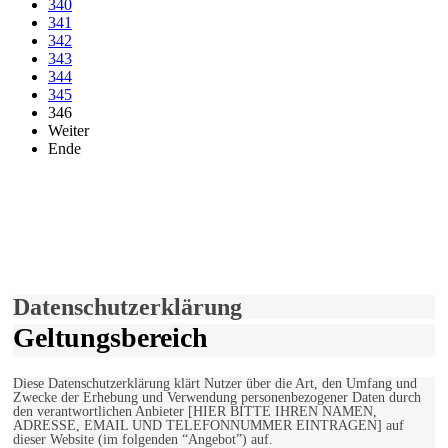
340
341
342
343
344
345
346
Weiter
Ende
derfunke.de verwendet Cookies!
Hiermit stimmen Sie der weiteren Nutzung unserer Seite und der
Verwendung von Cookies zu.
Mehr erfahren
Einverstanden!
Datenschutzerklärung
Geltungsbereich
Diese Datenschutzerklärung klärt Nutzer über die Art, den Umfang und
Zwecke der Erhebung und Verwendung personenbezogener Daten durch
den verantwortlichen Anbieter [HIER BITTE IHREN NAMEN,
ADRESSE, EMAIL UND TELEFONNUMMER EINTRAGEN] auf
dieser Website (im folgenden “Angebot”) auf.