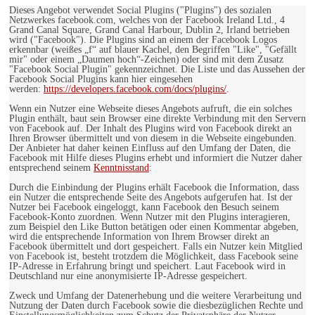
Dieses Angebot verwendet Social Plugins ("Plugins") des sozialen
Netzwerkes facebook.com, welches von der Facebook Ireland Ltd., 4
Grand Canal Square, Grand Canal Harbour, Dublin 2, Irland betrieben
wird ("Facebook"). Die Plugins sind an einem der Facebook Logos
erkennbar (weißes „f“ auf blauer Kachel, den Begriffen "Like", "Gefällt
mir" oder einem „Daumen hoch“-Zeichen) oder sind mit dem Zusatz
"Facebook Social Plugin" gekennzeichnet. Die Liste und das Aussehen der
Facebook Social Plugins kann hier eingesehen
werden:
https://developers.facebook.com/docs/plugins/
.
Wenn ein Nutzer eine Webseite dieses Angebots aufruft, die ein solches
Plugin enthält, baut sein Browser eine direkte Verbindung mit den Servern
von Facebook auf. Der Inhalt des Plugins wird von Facebook direkt an
Ihren Browser übermittelt und von diesem in die Webseite eingebunden.
Der Anbieter hat daher keinen Einfluss auf den Umfang der Daten, die
Facebook mit Hilfe dieses Plugins erhebt und informiert die Nutzer daher
entsprechend seinem
Kenntnisstand
:
Durch die Einbindung der Plugins erhält Facebook die Information, dass
ein Nutzer die entsprechende Seite des Angebots aufgerufen hat. Ist der
Nutzer bei Facebook eingeloggt, kann Facebook den Besuch seinem
Facebook-Konto zuordnen. Wenn Nutzer mit den Plugins interagieren,
zum Beispiel den Like Button betätigen oder einen Kommentar abgeben,
wird die entsprechende Information von Ihrem Browser direkt an
Facebook übermittelt und dort gespeichert. Falls ein Nutzer kein Mitglied
von Facebook ist, besteht trotzdem die Möglichkeit, dass Facebook seine
IP-Adresse in Erfahrung bringt und speichert. Laut Facebook wird in
Deutschland nur eine anonymisierte IP-Adresse gespeichert.
Zweck und Umfang der Datenerhebung und die weitere Verarbeitung und
Nutzung der Daten durch Facebook sowie die diesbezüglichen Rechte und