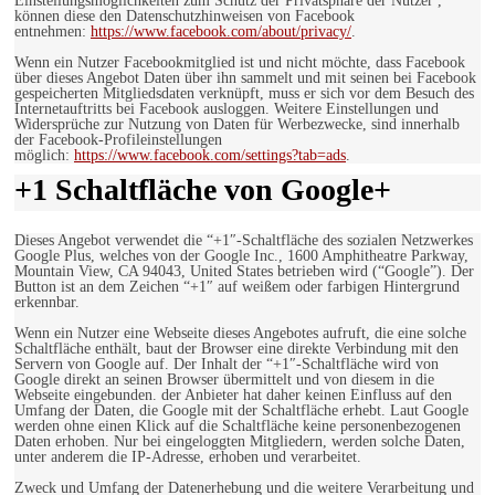
Einstellungsmöglichkeiten zum Schutz der Privatsphäre der Nutzer ,
können diese den Datenschutzhinweisen von Facebook
entnehmen:
https://www.facebook.com/about/privacy/
.
Wenn ein Nutzer Facebookmitglied ist und nicht möchte, dass Facebook
über dieses Angebot Daten über ihn sammelt und mit seinen bei Facebook
gespeicherten Mitgliedsdaten verknüpft, muss er sich vor dem Besuch des
Internetauftritts bei Facebook ausloggen. Weitere Einstellungen und
Widersprüche zur Nutzung von Daten für Werbezwecke, sind innerhalb
der Facebook-Profileinstellungen
möglich:
https://www.facebook.com/settings?tab=ads
.
+1 Schaltfläche von Google+
Dieses Angebot verwendet die “+1″-Schaltfläche des sozialen Netzwerkes
Google Plus, welches von der Google Inc., 1600 Amphitheatre Parkway,
Mountain View, CA 94043, United States betrieben wird (“Google”). Der
Button ist an dem Zeichen “+1″ auf weißem oder farbigen Hintergrund
erkennbar.
Wenn ein Nutzer eine Webseite dieses Angebotes aufruft, die eine solche
Schaltfläche enthält, baut der Browser eine direkte Verbindung mit den
Servern von Google auf. Der Inhalt der “+1″-Schaltfläche wird von
Google direkt an seinen Browser übermittelt und von diesem in die
Webseite eingebunden. der Anbieter hat daher keinen Einfluss auf den
Umfang der Daten, die Google mit der Schaltfläche erhebt. Laut Google
werden ohne einen Klick auf die Schaltfläche keine personenbezogenen
Daten erhoben. Nur bei eingeloggten Mitgliedern, werden solche Daten,
unter anderem die IP-Adresse, erhoben und verarbeitet.
Zweck und Umfang der Datenerhebung und die weitere Verarbeitung und