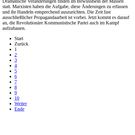
Dramatische Veränderungen finden im Bewusstsein der Massen
statt. Marxisten haben die Aufgabe, diese Änderungen zu erfassen
und ihr Handeln entsprechend auszurichten. Die Zeit fast
ausschließlicher Propagandaarbeit ist vorbei. Jetzt kommt es darauf
an, die Revolutionäre Kommunistische Partei auch im Kampf
aufzubauen.
Start
Zurück
1
2
3
4
5
6
7
8
9
10
Weiter
Ende
derfunke.de verwendet Cookies!
Hiermit stimmen Sie der weiteren Nutzung unserer Seite und der