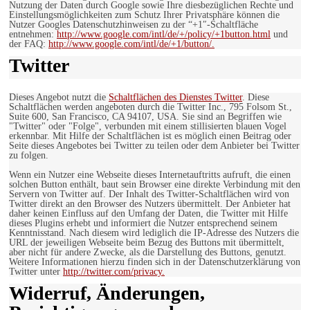
Nutzung der Daten durch Google sowie Ihre diesbezüglichen Rechte und
Einstellungsmöglichkeiten zum Schutz Ihrer Privatsphäre können die
Nutzer Googles Datenschutzhinweisen zu der “+1″-Schaltfläche
entnehmen:
http://www.google.com/intl/de/+/policy/+1button.html
und
der FAQ:
http://www.google.com/intl/de/+1/button/.
Twitter
Dieses Angebot nutzt die
Schaltflächen des Dienstes Twitter
. Diese
Schaltflächen werden angeboten durch die Twitter Inc., 795 Folsom St.,
Suite 600, San Francisco, CA 94107, USA. Sie sind an Begriffen wie
"Twitter" oder "Folge", verbunden mit einem stillisierten blauen Vogel
erkennbar. Mit Hilfe der Schaltflächen ist es möglich einen Beitrag oder
Seite dieses Angebotes bei Twitter zu teilen oder dem Anbieter bei Twitter
zu folgen.
Wenn ein Nutzer eine Webseite dieses Internetauftritts aufruft, die einen
solchen Button enthält, baut sein Browser eine direkte Verbindung mit den
Servern von Twitter auf. Der Inhalt des Twitter-Schaltflächen wird von
Twitter direkt an den Browser des Nutzers übermittelt. Der Anbieter hat
daher keinen Einfluss auf den Umfang der Daten, die Twitter mit Hilfe
dieses Plugins erhebt und informiert die Nutzer entsprechend seinem
Kenntnisstand. Nach diesem wird lediglich die IP-Adresse des Nutzers die
URL der jeweiligen Webseite beim Bezug des Buttons mit übermittelt,
aber nicht für andere Zwecke, als die Darstellung des Buttons, genutzt.
Weitere Informationen hierzu finden sich in der Datenschutzerklärung von
Twitter unter
http://twitter.com/privacy.
Widerruf, Änderungen,