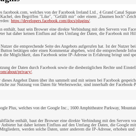
es facebook.com, welches von der Facebook Ireland Ltd., 4 Grand Canal Squar
r Kachel, den Begriffen "Like", "Gefällt mir" oder einem „Daumen hoch“-Zeich
werden:
https://developers.facebook.com/docs/plugins/
.
in enthält, baut sein Browser eine direkte Verbindung mit den Servern von Fac
er hat daher keinen Einfluss auf den Umfang der Daten, die Facebook mit Hilf
n Nutzer die entsprechende Seite des Angebots aufgerufen hat. Ist der Nutzer
 Button betätigen oder einen Kommentar abgeben, wird die entsprechende Info
dem die Möglichkeit, dass Facebook seine IP-Adresse in Erfahrung bringt und sp
ung der Daten durch Facebook sowie die diesbezüglichen Rechte und Einstell
com/about/privacy/
.
 dieses Angebot Daten über ihn sammelt und mit seinen bei Facebook gespeiche
sprüche zur Nutzung von Daten für Werbezwecke, sind innerhalb der Facebook-P
ogle Plus, welches von der Google Inc., 1600 Amphitheatre Parkway, Mountain
altfläche enthält, baut der Browser eine direkte Verbindung mit den Servern v
 Anbieter hat daher keinen Einfluss auf den Umfang der Daten, die Google mit
itgliedern, werden solche Daten, unter anderem die IP-Adresse, erhoben und v