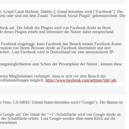
e, Grand Canal Harbour, Dublin 2, Irland betrieben wird ("Facebook"). Die
en) oder sind mit dem Zusatz "Facebook Social Plugin" gekennzeichnet. Die
ebook auf. Der Inhalt des Plugins wird von Facebook direkt an Ihren
e dieses Plugins erhebt und informiert die Nutzer daher entsprechend
 bei Facebook eingeloggt, kann Facebook den Besuch seinem Facebook-Konto
rmation von Ihrem Browser direkt an Facebook übermittelt und dort
eichert. Laut Facebook wird in Deutschland nur eine anonymisierte IP-
ungsmöglichkeiten zum Schutz der Privatsphäre der Nutzer , können diese
rten Mitgliedsdaten verknüpft, muss er sich vor dem Besuch des
rofileinstellungen möglich:
https://www.facebook.com/settings?tab=ads
.
 View, CA 94043, United States betrieben wird (“Google”). Der Button ist
on Google auf. Der Inhalt der “+1″-Schaltfläche wird von Google direkt an
 der Schaltfläche erhebt. Laut Google werden ohne einen Klick auf die
erarbeitet.