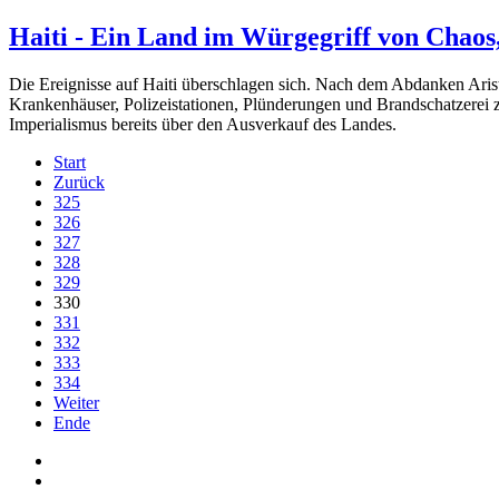
Haiti - Ein Land im Würgegriff von Chaos
Die Ereignisse auf Haiti überschlagen sich. Nach dem Abdanken Arist
Krankenhäuser, Polizeistationen, Plünderungen und Brandschatzerei 
Imperialismus bereits über den Ausverkauf des Landes.
Start
Zurück
325
326
327
328
329
330
331
332
333
334
Weiter
Ende
Auf Facebook folgen
Bei Twitter teilen