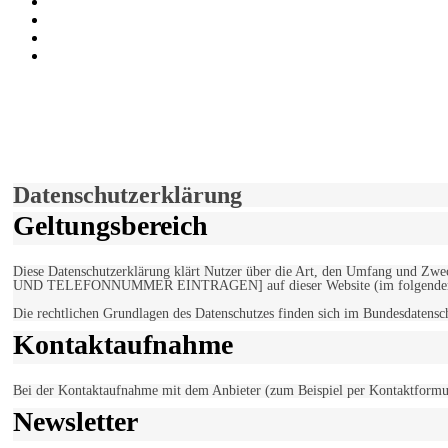
Instagram
Auf Youtube folgen
der funke - Shop
marxist.com
derfunke.de verwendet Cookies!
Hiermit stimmen Sie der weiteren Nutzung unserer Seite und der V
Einverstanden!
Datenschutzerklärung
Geltungsbereich
Diese Datenschutzerklärung klärt Nutzer über die Art, den Umfang un
UND TELEFONNUMMER EINTRAGEN] auf dieser Website (im folgenden 
Die rechtlichen Grundlagen des Datenschutzes finden sich im Bundesdaten
Kontaktaufnahme
Bei der Kontaktaufnahme mit dem Anbieter (zum Beispiel per Kontaktformula
Newsletter