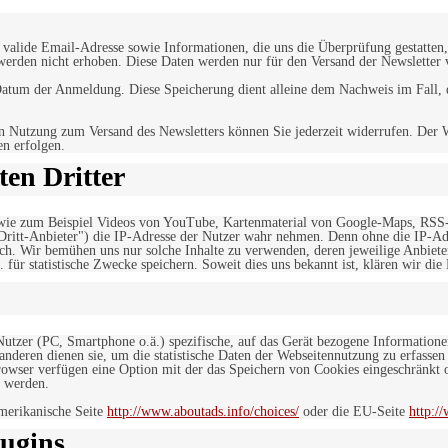
alide Email-Adresse sowie Informationen, die uns die Überprüfung gestatten,
werden nicht erhoben. Diese Daten werden nur für den Versand der Newsletter 
tum der Anmeldung. Diese Speicherung dient alleine dem Nachweis im Fall, da
n Nutzung zum Versand des Newsletters können Sie jederzeit widerrufen. Der W
en erfolgen.
en Dritter
, wie zum Beispiel Videos von YouTube, Kartenmaterial von Google-Maps, RSS
"Dritt-Anbieter") die IP-Adresse der Nutzer wahr nehmen. Denn ohne die IP-Adr
rlich. Wir bemühen uns nur solche Inhalte zu verwenden, deren jeweilige Anbiete
. für statistische Zwecke speichern. Soweit dies uns bekannt ist, klären wir die
 Nutzer (PC, Smartphone o.ä.) spezifische, auf das Gerät bezogene Information
deren dienen sie, um die statistische Daten der Webseitennutzung zu erfassen
owser verfügen eine Option mit der das Speichern von Cookies eingeschränkt od
 werden.
merikanische Seite
http://www.aboutads.info/choices/
oder die EU-Seite
http:/
ugins