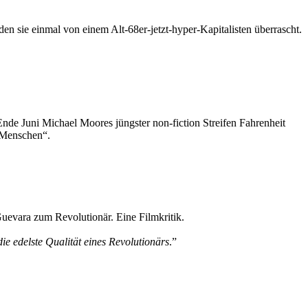
en sie einmal von einem Alt-68er-jetzt-hyper-Kapitalisten überrascht.
nde Juni Michael Moores jüngster non-fiction Streifen Fahrenheit
n Menschen“.
Guevara zum Revolutionär. Eine Filmkritik.
ie edelste Qualität eines Revolutionärs
.”