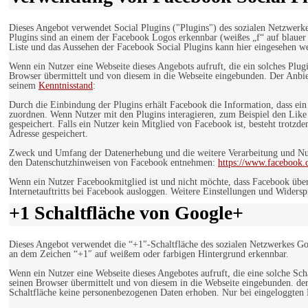
Dieses Angebot verwendet Social Plugins ("Plugins") des sozialen Netzwerk
Plugins sind an einem der Facebook Logos erkennbar (weißes „f“ auf blaue
Liste und das Aussehen der Facebook Social Plugins kann hier eingesehen 
Wenn ein Nutzer eine Webseite dieses Angebots aufruft, die ein solches Plug
Browser übermittelt und von diesem in die Webseite eingebunden. Der Anbiet
seinem
Kenntnisstand
:
Durch die Einbindung der Plugins erhält Facebook die Information, dass ei
zuordnen. Wenn Nutzer mit den Plugins interagieren, zum Beispiel den Like
gespeichert. Falls ein Nutzer kein Mitglied von Facebook ist, besteht trotz
Adresse gespeichert.
Zweck und Umfang der Datenerhebung und die weitere Verarbeitung und Nutz
den Datenschutzhinweisen von Facebook entnehmen:
https://www.facebook.
Wenn ein Nutzer Facebookmitglied ist und nicht möchte, dass Facebook über
Internetauftritts bei Facebook ausloggen. Weitere Einstellungen und Wider
+1 Schaltfläche von Google+
Dieses Angebot verwendet die “+1″-Schaltfläche des sozialen Netzwerkes Go
an dem Zeichen “+1″ auf weißem oder farbigen Hintergrund erkennbar.
Wenn ein Nutzer eine Webseite dieses Angebotes aufruft, die eine solche Sch
seinen Browser übermittelt und von diesem in die Webseite eingebunden. der
Schaltfläche keine personenbezogenen Daten erhoben. Nur bei eingeloggten M