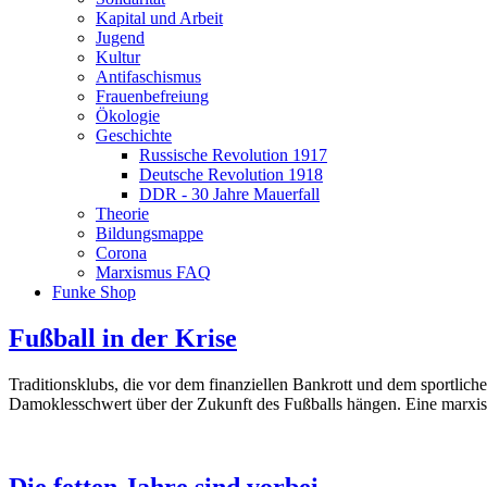
Kapital und Arbeit
Jugend
Kultur
Antifaschismus
Frauenbefreiung
Ökologie
Geschichte
Russische Revolution 1917
Deutsche Revolution 1918
DDR - 30 Jahre Mauerfall
Theorie
Bildungsmappe
Corona
Marxismus FAQ
Funke Shop
Fußball in der Krise
Traditionsklubs, die vor dem finanziellen Bankrott und dem sportlich
Damoklesschwert über der Zukunft des Fußballs hängen. Eine marxisti
Die fetten Jahre sind vorbei