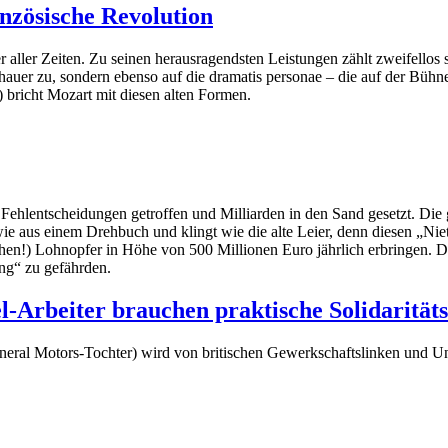
nzösische Revolution
 aller Zeiten. Zu seinen herausragendsten Leistungen zählt zweifellos 
schauer zu, sondern ebenso auf die dramatis personae – die auf der Bühn
) bricht Mozart mit diesen alten Formen.
ehlentscheidungen getroffen und Milliarden in den Sand gesetzt. Die g
ie aus einem Drehbuch und klingt wie die alte Leier, denn diesen „Nieten
chen!) Lohnopfer in Höhe von 500 Millionen Euro jährlich erbringen. D
ng“ zu gefährden.
l-Arbeiter brauchen praktische Solidarität
eneral Motors-Tochter) wird von britischen Gewerkschaftslinken und Unte