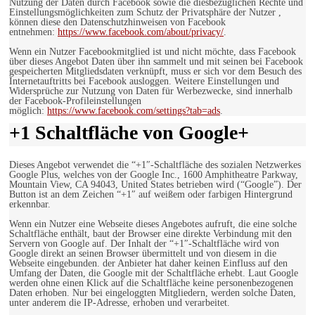
Nutzung der Daten durch Facebook sowie die diesbezüglichen Rechte und
Einstellungsmöglichkeiten zum Schutz der Privatsphäre der Nutzer ,
können diese den Datenschutzhinweisen von Facebook
entnehmen:
https://www.facebook.com/about/privacy/
.
Wenn ein Nutzer Facebookmitglied ist und nicht möchte, dass Facebook
über dieses Angebot Daten über ihn sammelt und mit seinen bei Facebook
gespeicherten Mitgliedsdaten verknüpft, muss er sich vor dem Besuch des
Internetauftritts bei Facebook ausloggen. Weitere Einstellungen und
Widersprüche zur Nutzung von Daten für Werbezwecke, sind innerhalb
der Facebook-Profileinstellungen
möglich:
https://www.facebook.com/settings?tab=ads
.
+1 Schaltfläche von Google+
Dieses Angebot verwendet die “+1″-Schaltfläche des sozialen Netzwerkes
Google Plus, welches von der Google Inc., 1600 Amphitheatre Parkway,
Mountain View, CA 94043, United States betrieben wird (“Google”). Der
Button ist an dem Zeichen “+1″ auf weißem oder farbigen Hintergrund
erkennbar.
Wenn ein Nutzer eine Webseite dieses Angebotes aufruft, die eine solche
Schaltfläche enthält, baut der Browser eine direkte Verbindung mit den
Servern von Google auf. Der Inhalt der “+1″-Schaltfläche wird von
Google direkt an seinen Browser übermittelt und von diesem in die
Webseite eingebunden. der Anbieter hat daher keinen Einfluss auf den
Umfang der Daten, die Google mit der Schaltfläche erhebt. Laut Google
werden ohne einen Klick auf die Schaltfläche keine personenbezogenen
Daten erhoben. Nur bei eingeloggten Mitgliedern, werden solche Daten,
unter anderem die IP-Adresse, erhoben und verarbeitet.