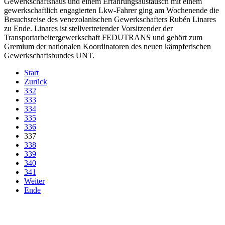
Gewerkschaftshaus und einem Erfahrungsaustausch mit einem
gewerkschaftlich engagierten Lkw-Fahrer ging am Wochenende die
Besuchsreise des venezolanischen Gewerkschafters Rubén Linares
zu Ende. Linares ist stellvertretender Vorsitzender der
Transportarbeitergewerkschaft FEDUTRANS und gehört zum
Gremium der nationalen Koordinatoren des neuen kämpferischen
Gewerkschaftsbundes UNT.
Start
Zurück
332
333
334
335
336
337
338
339
340
341
Weiter
Ende
derfunke.de verwendet Cookies!