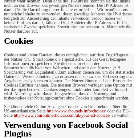
Nutzer wahr nehmen. Denn ohne die IP-Adresse, könnten sie die Inhalte
nicht an den Browser des jeweiligen Nutzers senden. Die IP-Adresse ist
damit für die Darstellung dieser Inhalte erforderlich. Wir bemühen uns
nur solche Inhalte zu verwenden, deren jeweilige Anbieter die IP-Adresse
lediglich zur Auslieferung der Inhalte verwenden. Jedoch haben wir
keinen Einfluss darauf, falls die Dritt-Anbieter die IP-Adresse z.B. für
statistische Zwecke speichern. Soweit dies uns bekannt ist, klären wir die
Nutzer darüber auf.
Cookies
Cookies sind kleine Dateien, die es ermöglichen, auf dem Zugriffsgerät
der Nutzer (PC, Smartphone o.ä.) spezifische, auf das Gerät bezogene
Informationen zu speichern. Sie dienen zum einem der
Benutzerfreundlichkeit von Webseiten und damit den Nutzern (z.B.
Speicherung von Logindaten). Zum anderen dienen sie, um die statistische
Daten der Webseitennutzung zu erfassen und sie zwecks Verbesserung des
Angebotes analysieren zu können. Die Nutzer können auf den Einsatz der
Cookies Einfluss nehmen. Die meisten Browser verfügen eine Option mit
der das Speichern von Cookies eingeschränkt oder komplett verhindert
wird. Allerdings wird darauf hingewiesen, dass die Nutzung und
insbesondere der Nutzungskomfort ohne Cookies eingeschränkt werden.
Sie können viele Online-Anzeigen-Cookies von Unternehmen über die
US-amerikanische Seite
http://www.aboutads.info/choices/
oder die EU-
Seite
http://www.youronlinechoices.com/uk/your-ad-choices/
verwalten.
Verwendung von Facebook Social
Plugins