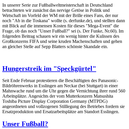
In unserer Serie zur Fußballweltmeisterschaft in Deutschland
betrachteten wir zunächst das nervige Getöse in Politik und
Wirtschaft im Vorfeld der WM mit der Brille eines Fans, der nur
noch "Ab in die Toskana" wollte (s. derfunke.de), und stellten dann
mit Blick auf die immensen Kosten für dieses "Mega-Event" die
Frage, ob das noch "Unser Fußball?" sei (s. Der Funke, Nr.60). Im
folgenden Beitrag schauen wir ein wenig hinter die Kulissen des
Großkonzerns FIFA und seine kruden Machenschaften und gehen
an gleicher Stelle auf Sepp Blatters schönste Skandale ein.
Hungerstreik im "Speckgürtel"
Seit Ende Februar protestieren die Beschäftigten des Panasonic-
Bildröhrenwerks in Esslingen am Neckar (bei Stuttgart) in einer
Mahnwache rund um die Uhr gegen die Vernichtung ihrer rund 560
Arbeitsplätze. Angesichts der vom Mutterkonzern Matsushita
Toshiba Picture Display Corporation Germany (MTPDG)
angeordneten und vollzogenen Stilllegung des Betriebes fordern sie
Ersatzproduktion und Ersatzarbeitsplätze am Standort Esslingen.
Unser Fußball?