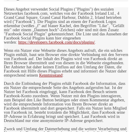
Dieses Angebot verwendet Social Plugins ("Plugins") des sozialen
Netzwerkes facebook.com, welches von der Facebook Ireland Ltd., 4
Grand Canal Square, Grand Canal Harbour, Dublin 2, Irland betrieben
wird ("Facebook"). Die Plugins sind an einem der Facebook Logos
erkennbar (weißes „f“ auf blauer Kachel, den Begriffen "Like", "Gefällt
mir" oder einem „Daumen hoch“-Zeichen) oder sind mit dem Zusatz
"Facebook Social Plugin" gekennzeichnet. Die Liste und das Aussehen der
Facebook Social Plugins kann hier eingesehen
werden:
https://developers.facebook.com/docs/plugins/
.
Wenn ein Nutzer eine Webseite dieses Angebots aufruft, die ein solches
Plugin enthält, baut sein Browser eine direkte Verbindung mit den Servern
von Facebook auf. Der Inhalt des Plugins wird von Facebook direkt an
Ihren Browser übermittelt und von diesem in die Webseite eingebunden.
Der Anbieter hat daher keinen Einfluss auf den Umfang der Daten, die
Facebook mit Hilfe dieses Plugins erhebt und informiert die Nutzer daher
entsprechend seinem
Kenntnisstand
:
Durch die Einbindung der Plugins erhält Facebook die Information, dass
ein Nutzer die entsprechende Seite des Angebots aufgerufen hat. Ist der
Nutzer bei Facebook eingeloggt, kann Facebook den Besuch seinem
Facebook-Konto zuordnen. Wenn Nutzer mit den Plugins interagieren,
zum Beispiel den Like Button betätigen oder einen Kommentar abgeben,
wird die entsprechende Information von Ihrem Browser direkt an
Facebook übermittelt und dort gespeichert. Falls ein Nutzer kein Mitglied
von Facebook ist, besteht trotzdem die Möglichkeit, dass Facebook seine
IP-Adresse in Erfahrung bringt und speichert. Laut Facebook wird in
Deutschland nur eine anonymisierte IP-Adresse gespeichert.
Zweck und Umfang der Datenerhebung und die weitere Verarbeitung und