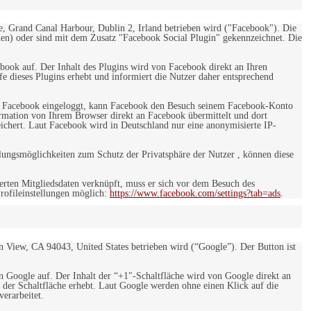
e, Grand Canal Harbour, Dublin 2, Irland betrieben wird ("Facebook"). Die
en) oder sind mit dem Zusatz "Facebook Social Plugin" gekennzeichnet. Die
ebook auf. Der Inhalt des Plugins wird von Facebook direkt an Ihren
e dieses Plugins erhebt und informiert die Nutzer daher entsprechend
 bei Facebook eingeloggt, kann Facebook den Besuch seinem Facebook-Konto
rmation von Ihrem Browser direkt an Facebook übermittelt und dort
eichert. Laut Facebook wird in Deutschland nur eine anonymisierte IP-
ungsmöglichkeiten zum Schutz der Privatsphäre der Nutzer , können diese
rten Mitgliedsdaten verknüpft, muss er sich vor dem Besuch des
rofileinstellungen möglich:
https://www.facebook.com/settings?tab=ads
.
 View, CA 94043, United States betrieben wird (“Google”). Der Button ist
on Google auf. Der Inhalt der “+1″-Schaltfläche wird von Google direkt an
 der Schaltfläche erhebt. Laut Google werden ohne einen Klick auf die
erarbeitet.