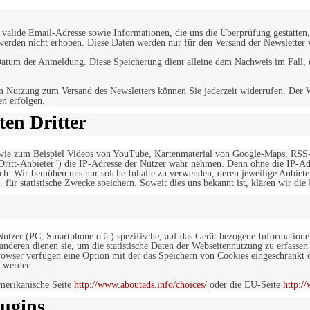
alide Email-Adresse sowie Informationen, die uns die Überprüfung gestatten,
werden nicht erhoben. Diese Daten werden nur für den Versand der Newsletter 
tum der Anmeldung. Diese Speicherung dient alleine dem Nachweis im Fall, da
n Nutzung zum Versand des Newsletters können Sie jederzeit widerrufen. Der W
en erfolgen.
en Dritter
, wie zum Beispiel Videos von YouTube, Kartenmaterial von Google-Maps, RSS
"Dritt-Anbieter") die IP-Adresse der Nutzer wahr nehmen. Denn ohne die IP-Adr
rlich. Wir bemühen uns nur solche Inhalte zu verwenden, deren jeweilige Anbiete
. für statistische Zwecke speichern. Soweit dies uns bekannt ist, klären wir die
 Nutzer (PC, Smartphone o.ä.) spezifische, auf das Gerät bezogene Information
deren dienen sie, um die statistische Daten der Webseitennutzung zu erfassen
owser verfügen eine Option mit der das Speichern von Cookies eingeschränkt od
 werden.
merikanische Seite
http://www.aboutads.info/choices/
oder die EU-Seite
http:/
ugins