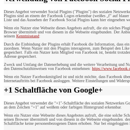
Dieses Angebot verwendet Social Plugins ("Plugins") des sozialen Netzwerk
Plugins sind an einem der Facebook Logos erkennbar (weißes „f“ auf blaue
Liste und das Aussehen der Facebook Social Plugins kann hier eingesehen 
Wenn ein Nutzer eine Webseite dieses Angebots aufruft, die ein solches Plug
Browser übermittelt und von diesem in die Webseite eingebunden. Der Anbiet
seinem
Kenntnisstand
:
Durch die Einbindung der Plugins erhält Facebook die Information, dass ei
zuordnen. Wenn Nutzer mit den Plugins interagieren, zum Beispiel den Like
gespeichert. Falls ein Nutzer kein Mitglied von Facebook ist, besteht trotz
Adresse gespeichert.
Zweck und Umfang der Datenerhebung und die weitere Verarbeitung und Nutz
den Datenschutzhinweisen von Facebook entnehmen:
https://www.facebook.
Wenn ein Nutzer Facebookmitglied ist und nicht möchte, dass Facebook über
Internetauftritts bei Facebook ausloggen. Weitere Einstellungen und Wider
+1 Schaltfläche von Google+
Dieses Angebot verwendet die “+1″-Schaltfläche des sozialen Netzwerkes Go
an dem Zeichen “+1″ auf weißem oder farbigen Hintergrund erkennbar.
Wenn ein Nutzer eine Webseite dieses Angebotes aufruft, die eine solche Sch
seinen Browser übermittelt und von diesem in die Webseite eingebunden. der
Schaltfläche keine personenbezogenen Daten erhoben. Nur bei eingeloggten M