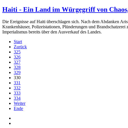
Haiti - Ein Land im Würgegriff von Chaos
Die Ereignisse auf Haiti überschlagen sich. Nach dem Abdanken Arist
Krankenhäuser, Polizeistationen, Plünderungen und Brandschatzerei 
Imperialismus bereits über den Ausverkauf des Landes.
Start
Zurück
325
326
327
328
329
330
331
332
333
334
Weiter
Ende
Auf Facebook folgen
Bei Twitter teilen