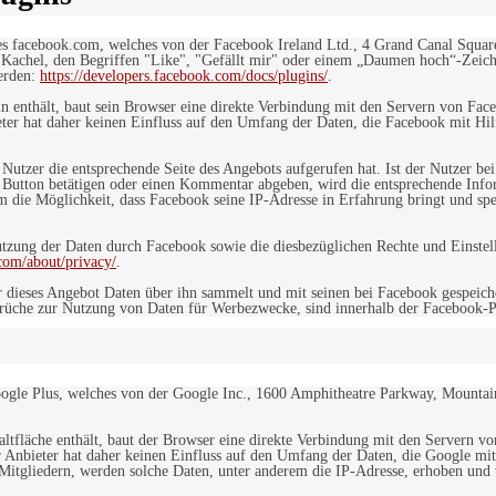
es facebook.com, welches von der Facebook Ireland Ltd., 4 Grand Canal Squar
r Kachel, den Begriffen "Like", "Gefällt mir" oder einem „Daumen hoch“-Zeich
werden:
https://developers.facebook.com/docs/plugins/
.
in enthält, baut sein Browser eine direkte Verbindung mit den Servern von Fac
er hat daher keinen Einfluss auf den Umfang der Daten, die Facebook mit Hilf
n Nutzer die entsprechende Seite des Angebots aufgerufen hat. Ist der Nutzer
 Button betätigen oder einen Kommentar abgeben, wird die entsprechende Info
dem die Möglichkeit, dass Facebook seine IP-Adresse in Erfahrung bringt und sp
ung der Daten durch Facebook sowie die diesbezüglichen Rechte und Einstell
com/about/privacy/
.
 dieses Angebot Daten über ihn sammelt und mit seinen bei Facebook gespeiche
sprüche zur Nutzung von Daten für Werbezwecke, sind innerhalb der Facebook-P
ogle Plus, welches von der Google Inc., 1600 Amphitheatre Parkway, Mountain
altfläche enthält, baut der Browser eine direkte Verbindung mit den Servern v
 Anbieter hat daher keinen Einfluss auf den Umfang der Daten, die Google mit
itgliedern, werden solche Daten, unter anderem die IP-Adresse, erhoben und v