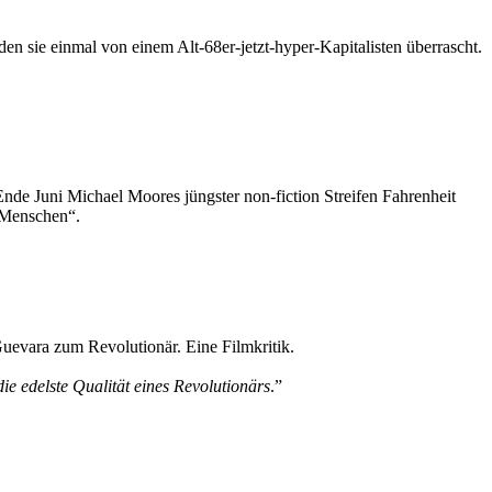
en sie einmal von einem Alt-68er-jetzt-hyper-Kapitalisten überrascht.
nde Juni Michael Moores jüngster non-fiction Streifen Fahrenheit
n Menschen“.
Guevara zum Revolutionär. Eine Filmkritik.
ie edelste Qualität eines Revolutionärs
.”