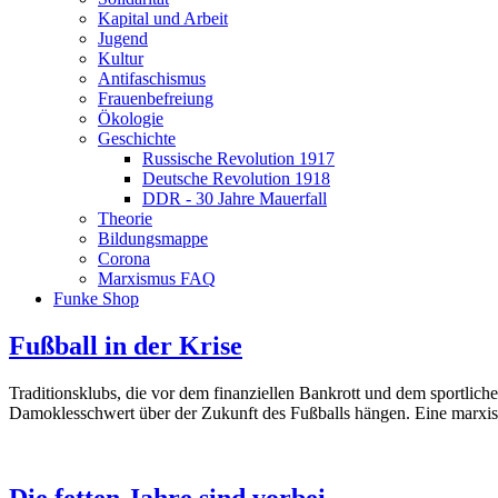
Kapital und Arbeit
Jugend
Kultur
Antifaschismus
Frauenbefreiung
Ökologie
Geschichte
Russische Revolution 1917
Deutsche Revolution 1918
DDR - 30 Jahre Mauerfall
Theorie
Bildungsmappe
Corona
Marxismus FAQ
Funke Shop
Fußball in der Krise
Traditionsklubs, die vor dem finanziellen Bankrott und dem sportlich
Damoklesschwert über der Zukunft des Fußballs hängen. Eine marxisti
Die fetten Jahre sind vorbei