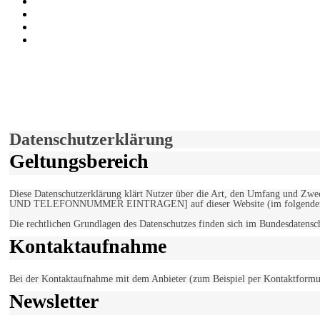
Instagram
Auf Youtube folgen
der funke - Shop
marxist.com
derfunke.de verwendet Cookies!
Hiermit stimmen Sie der weiteren Nutzung unserer Seite und der V
Einverstanden!
Datenschutzerklärung
Geltungsbereich
Diese Datenschutzerklärung klärt Nutzer über die Art, den Umfang un
UND TELEFONNUMMER EINTRAGEN] auf dieser Website (im folgenden 
Die rechtlichen Grundlagen des Datenschutzes finden sich im Bundesdaten
Kontaktaufnahme
Bei der Kontaktaufnahme mit dem Anbieter (zum Beispiel per Kontaktformula
Newsletter