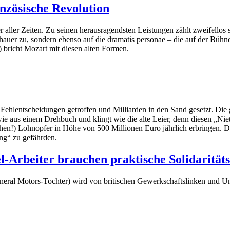
nzösische Revolution
 aller Zeiten. Zu seinen herausragendsten Leistungen zählt zweifellos 
schauer zu, sondern ebenso auf die dramatis personae – die auf der Bühn
) bricht Mozart mit diesen alten Formen.
ehlentscheidungen getroffen und Milliarden in den Sand gesetzt. Die g
ie aus einem Drehbuch und klingt wie die alte Leier, denn diesen „Nieten
chen!) Lohnopfer in Höhe von 500 Millionen Euro jährlich erbringen. D
ng“ zu gefährden.
l-Arbeiter brauchen praktische Solidarität
eneral Motors-Tochter) wird von britischen Gewerkschaftslinken und Unte