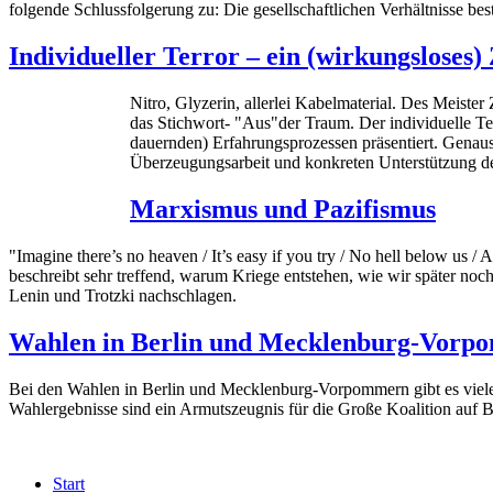
folgende Schlussfolgerung zu: Die gesellschaftlichen Verhältnisse b
Individueller Terror – ein (wirkungsloses
Nitro, Glyzerin, allerlei Kabelmaterial. Des Meister 
das Stichwort- "Aus"der Traum. Der individuelle Ter
dauernden) Erfahrungsprozessen präsentiert. Genauso 
Überzeugungsarbeit und konkreten Unterstützung d
Marxismus und Pazifismus
"Imagine there’s no heaven / It’s easy if you try / No hell below us 
beschreibt sehr treffend, warum Kriege entstehen, wie wir später noc
Lenin und Trotzki nachschlagen.
Wahlen in Berlin und Mecklenburg-Vorpo
Bei den Wahlen in Berlin und Mecklenburg-Vorpommern gibt es viele 
Wahlergebnisse sind ein Armutszeugnis für die Große Koalition auf B
Start