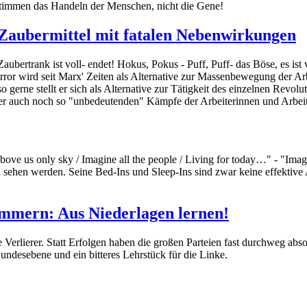
estimmen das Handeln der Menschen, nicht die Gene!
) Zaubermittel mit fatalen Nebenwirkungen
Zaubertrank ist voll- endet! Hokus, Pokus - Puff, Puff- das Böse, es ist
ror wird seit Marx' Zeiten als Alternative zur Massenbewegung der Arb
gerne stellt er sich als Alternative zur Tätigkeit des einzelnen Revolut
er auch noch so "unbedeutenden" Kämpfe der Arbeiterinnen und Arbe
/ Above us only sky / Imagine all the people / Living for today…" - "I
h sehen werden. Seine Bed-Ins und Sleep-Ins sind zwar keine effektive
mmern: Aus Niederlagen lernen!
Verlierer. Statt Erfolgen haben die großen Parteien fast durchweg ab
undesebene und ein bitteres Lehrstück für die Linke.