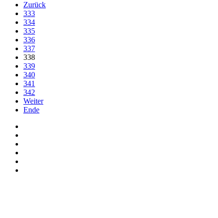
Zurück
333
334
335
336
337
338
339
340
341
342
Weiter
Ende
Auf Facebook folgen
Bei Twitter teilen
Instagram
Auf Youtube folgen
der funke - Shop
marxist.com
derfunke.de verwendet Cookies!
Hiermit stimmen Sie der weiteren Nutzung unserer Seite und der V