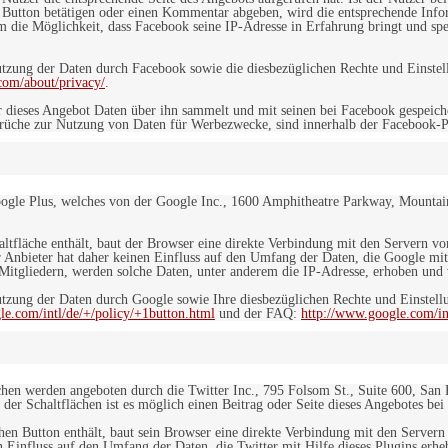
 Button betätigen oder einen Kommentar abgeben, wird die entsprechende Info
dem die Möglichkeit, dass Facebook seine IP-Adresse in Erfahrung bringt und sp
ung der Daten durch Facebook sowie die diesbezüglichen Rechte und Einstell
com/about/privacy/
.
 dieses Angebot Daten über ihn sammelt und mit seinen bei Facebook gespeiche
sprüche zur Nutzung von Daten für Werbezwecke, sind innerhalb der Facebook-P
ogle Plus, welches von der Google Inc., 1600 Amphitheatre Parkway, Mountain
altfläche enthält, baut der Browser eine direkte Verbindung mit den Servern v
 Anbieter hat daher keinen Einfluss auf den Umfang der Daten, die Google mit
itgliedern, werden solche Daten, unter anderem die IP-Adresse, erhoben und v
zung der Daten durch Google sowie Ihre diesbezüglichen Rechte und Einstellu
le.com/intl/de/+/policy/+1button.html
und der FAQ:
http://www.google.com/int
ächen werden angeboten durch die Twitter Inc., 795 Folsom St., Suite 600, San
 der Schaltflächen ist es möglich einen Beitrag oder Seite dieses Angebotes bei
lchen Button enthält, baut sein Browser eine direkte Verbindung mit den Servern
n Einfluss auf den Umfang der Daten, die Twitter mit Hilfe dieses Plugins erh