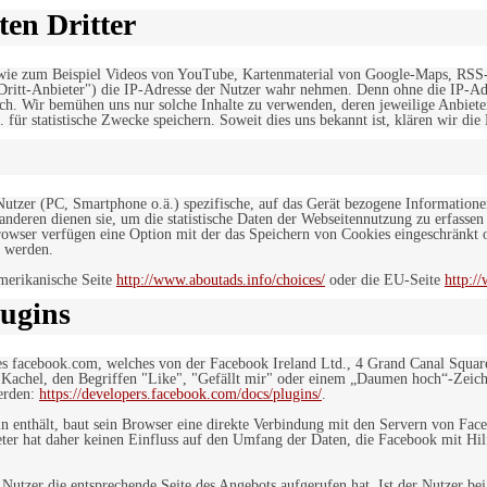
en Dritter
, wie zum Beispiel Videos von YouTube, Kartenmaterial von Google-Maps, RSS
"Dritt-Anbieter") die IP-Adresse der Nutzer wahr nehmen. Denn ohne die IP-Adr
rlich. Wir bemühen uns nur solche Inhalte zu verwenden, deren jeweilige Anbiete
. für statistische Zwecke speichern. Soweit dies uns bekannt ist, klären wir die
 Nutzer (PC, Smartphone o.ä.) spezifische, auf das Gerät bezogene Information
deren dienen sie, um die statistische Daten der Webseitennutzung zu erfassen
owser verfügen eine Option mit der das Speichern von Cookies eingeschränkt od
 werden.
merikanische Seite
http://www.aboutads.info/choices/
oder die EU-Seite
http:/
ugins
es facebook.com, welches von der Facebook Ireland Ltd., 4 Grand Canal Squar
r Kachel, den Begriffen "Like", "Gefällt mir" oder einem „Daumen hoch“-Zeich
werden:
https://developers.facebook.com/docs/plugins/
.
in enthält, baut sein Browser eine direkte Verbindung mit den Servern von Fac
er hat daher keinen Einfluss auf den Umfang der Daten, die Facebook mit Hilf
n Nutzer die entsprechende Seite des Angebots aufgerufen hat. Ist der Nutzer