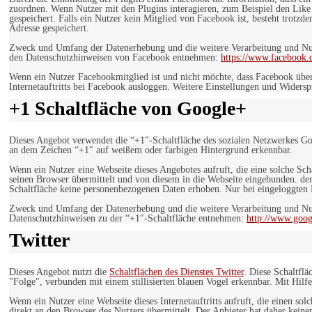
zuordnen. Wenn Nutzer mit den Plugins interagieren, zum Beispiel den Like
gespeichert. Falls ein Nutzer kein Mitglied von Facebook ist, besteht trotz
Adresse gespeichert.
Zweck und Umfang der Datenerhebung und die weitere Verarbeitung und Nutz
den Datenschutzhinweisen von Facebook entnehmen:
https://www.facebook.
Wenn ein Nutzer Facebookmitglied ist und nicht möchte, dass Facebook über
Internetauftritts bei Facebook ausloggen. Weitere Einstellungen und Wider
+1 Schaltfläche von Google+
Dieses Angebot verwendet die “+1″-Schaltfläche des sozialen Netzwerkes Go
an dem Zeichen “+1″ auf weißem oder farbigen Hintergrund erkennbar.
Wenn ein Nutzer eine Webseite dieses Angebotes aufruft, die eine solche Sch
seinen Browser übermittelt und von diesem in die Webseite eingebunden. der
Schaltfläche keine personenbezogenen Daten erhoben. Nur bei eingeloggten M
Zweck und Umfang der Datenerhebung und die weitere Verarbeitung und Nut
Datenschutzhinweisen zu der “+1″-Schaltfläche entnehmen:
http://www.goog
Twitter
Dieses Angebot nutzt die
Schaltflächen des Dienstes Twitter
. Diese Schaltfl
"Folge", verbunden mit einem stillisierten blauen Vogel erkennbar. Mit Hilfe
Wenn ein Nutzer eine Webseite dieses Internetauftritts aufruft, die einen so
direkt an den Browser des Nutzers übermittelt. Der Anbieter hat daher keine