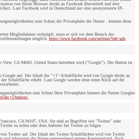
rmation von Ihrem Browser direkt an Facebook übermittelt und dort
eichert. Laut Facebook wird in Deutschland nur eine anonymisierte IP-
ungsmöglichkeiten zum Schutz der Privatsphäre der Nutzer , können diese
rten Mitgliedsdaten verknüpft, muss er sich vor dem Besuch des
rofileinstellungen möglich:
https://www.facebook.com/settings?tab=ads
.
 View, CA 94043, United States betrieben wird (“Google”). Der Button ist
on Google auf. Der Inhalt der “+1″-Schaltfläche wird von Google direkt an
 der Schaltfläche erhebt. Laut Google werden ohne einen Klick auf die
erarbeitet.
ngsmöglichkeiten zum Schutz Ihrer Privatsphäre können die Nutzer Googles
l/de/+1/button/.
 Francisco, CA 94107, USA. Sie sind an Begriffen wie "Twitter" oder
 Twitter zu teilen oder dem Anbieter bei Twitter zu folgen.
 von Twitter auf. Der Inhalt des Twitter-Schaltflächen wird von Twitter
ebt und informiert die Nutzer entsprechend seinem Kenntnisstand. Nach