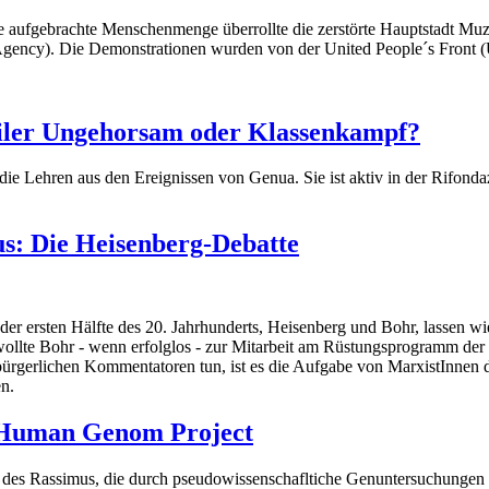
 aufgebrachte Menschenmenge überrollte die zerstörte Hauptstadt Muza
ency). Die Demonstrationen wurden von der United People´s Front (UPF
viler Ungehorsam oder Klassenkampf?
die Lehren aus den Ereignissen von Genua. Sie ist aktiv in der Rifond
us: Die Heisenberg-Debatte
der ersten Hälfte des 20. Jahrhunderts, Heisenberg und Bohr, lassen 
lte Bohr - wenn erfolglos - zur Mitarbeit am Rüstungsprogramm der 
rgerlichen Kommentatoren tun, ist es die Aufgabe von MarxistInnen di
en.
s Human Genom Project
 des Rassimus, die durch pseudowissenschafltiche Genuntersuchungen g