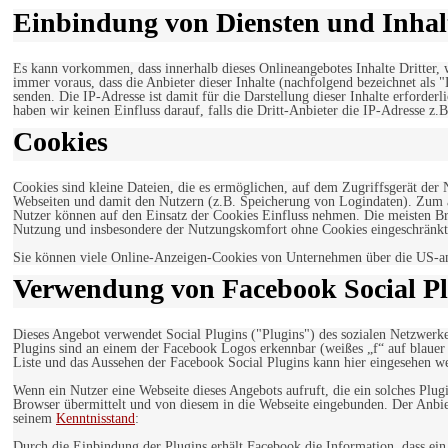
Einbindung von Diensten und Inhalt
Es kann vorkommen, dass innerhalb dieses Onlineangebotes Inhalte Dritter
immer voraus, dass die Anbieter dieser Inhalte (nachfolgend bezeichnet als 
senden. Die IP-Adresse ist damit für die Darstellung dieser Inhalte erforde
haben wir keinen Einfluss darauf, falls die Dritt-Anbieter die IP-Adresse z.B
Cookies
Cookies sind kleine Dateien, die es ermöglichen, auf dem Zugriffsgerät der
Webseiten und damit den Nutzern (z.B. Speicherung von Logindaten). Zum an
Nutzer können auf den Einsatz der Cookies Einfluss nehmen. Die meisten Br
Nutzung und insbesondere der Nutzungskomfort ohne Cookies eingeschränkt
Sie können viele Online-Anzeigen-Cookies von Unternehmen über die US-a
Verwendung von Facebook Social Pl
Dieses Angebot verwendet Social Plugins ("Plugins") des sozialen Netzwerk
Plugins sind an einem der Facebook Logos erkennbar (weißes „f“ auf blaue
Liste und das Aussehen der Facebook Social Plugins kann hier eingesehen 
Wenn ein Nutzer eine Webseite dieses Angebots aufruft, die ein solches Plug
Browser übermittelt und von diesem in die Webseite eingebunden. Der Anbiet
seinem
Kenntnisstand
:
Durch die Einbindung der Plugins erhält Facebook die Information, dass ei