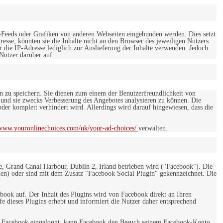
-Feeds oder Grafiken von anderen Webseiten eingebunden werden. Dies setzt
esse, könnten sie die Inhalte nicht an den Browser des jeweiligen Nutzers
r die IP-Adresse lediglich zur Auslieferung der Inhalte verwenden. Jedoch
 Nutzer darüber auf.
en zu speichern. Sie dienen zum einem der Benutzerfreundlichkeit von
 und sie zwecks Verbesserung des Angebotes analysieren zu können. Die
er komplett verhindert wird. Allerdings wird darauf hingewiesen, dass die
/www.youronlinechoices.com/uk/your-ad-choices/
verwalten.
e, Grand Canal Harbour, Dublin 2, Irland betrieben wird ("Facebook"). Die
en) oder sind mit dem Zusatz "Facebook Social Plugin" gekennzeichnet. Die
ebook auf. Der Inhalt des Plugins wird von Facebook direkt an Ihren
e dieses Plugins erhebt und informiert die Nutzer daher entsprechend
 bei Facebook eingeloggt, kann Facebook den Besuch seinem Facebook-Konto