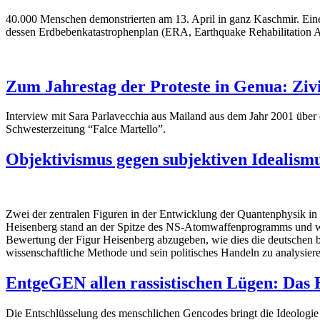
40.000 Menschen demonstrierten am 13. April in ganz Kaschmir. Eine
dessen Erdbebenkatastrophenplan (ERA, Earthquake Rehabilitation Ag
Zum Jahrestag der Proteste in Genua: Zi
Interview mit Sara Parlavecchia aus Mailand aus dem Jahr 2001 über 
Schwesterzeitung “Falce Martello”.
Objektivismus gegen subjektiven Idealism
Zwei der zentralen Figuren in der Entwicklung der Quantenphysik in 
Heisenberg stand an der Spitze des NS-Atomwaffenprogramms und wol
Bewertung der Figur Heisenberg abzugeben, wie dies die deutschen bü
wissenschaftliche Methode und sein politisches Handeln zu analysier
EntgeGEN allen rassistischen Lügen: Da
Die Entschlüsselung des menschlichen Gencodes bringt die Ideologie