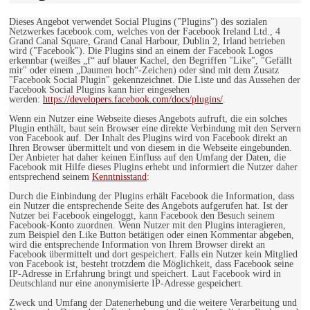
Dieses Angebot verwendet Social Plugins ("Plugins") des sozialen
Netzwerkes facebook.com, welches von der Facebook Ireland Ltd., 4
Grand Canal Square, Grand Canal Harbour, Dublin 2, Irland betrieben
wird ("Facebook"). Die Plugins sind an einem der Facebook Logos
erkennbar (weißes „f“ auf blauer Kachel, den Begriffen "Like", "Gefällt
mir" oder einem „Daumen hoch“-Zeichen) oder sind mit dem Zusatz
"Facebook Social Plugin" gekennzeichnet. Die Liste und das Aussehen der
Facebook Social Plugins kann hier eingesehen
werden:
https://developers.facebook.com/docs/plugins/
.
Wenn ein Nutzer eine Webseite dieses Angebots aufruft, die ein solches
Plugin enthält, baut sein Browser eine direkte Verbindung mit den Servern
von Facebook auf. Der Inhalt des Plugins wird von Facebook direkt an
Ihren Browser übermittelt und von diesem in die Webseite eingebunden.
Der Anbieter hat daher keinen Einfluss auf den Umfang der Daten, die
Facebook mit Hilfe dieses Plugins erhebt und informiert die Nutzer daher
entsprechend seinem
Kenntnisstand
:
Durch die Einbindung der Plugins erhält Facebook die Information, dass
ein Nutzer die entsprechende Seite des Angebots aufgerufen hat. Ist der
Nutzer bei Facebook eingeloggt, kann Facebook den Besuch seinem
Facebook-Konto zuordnen. Wenn Nutzer mit den Plugins interagieren,
zum Beispiel den Like Button betätigen oder einen Kommentar abgeben,
wird die entsprechende Information von Ihrem Browser direkt an
Facebook übermittelt und dort gespeichert. Falls ein Nutzer kein Mitglied
von Facebook ist, besteht trotzdem die Möglichkeit, dass Facebook seine
IP-Adresse in Erfahrung bringt und speichert. Laut Facebook wird in
Deutschland nur eine anonymisierte IP-Adresse gespeichert.
Zweck und Umfang der Datenerhebung und die weitere Verarbeitung und