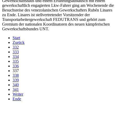
Gewerkschaftshaus und einem Erfahrungsaustausch mit einem
gewerkschaftlich engagierten Lkw-Fahrer ging am Wochenende die
Besuchsreise des venezolanischen Gewerkschafters Rubén Linares
zu Ende. Linares ist stellvertretender Vorsitzender der
Transportarbeitergewerkschaft FEDUTRANS und gehört zum
Gremium der nationalen Koordinatoren des neuen kämpferischen
Gewerkschaftsbundes UNT.
Start
Zurück
332
333
334
335
336
337
338
339
340
341
Weiter
Ende
derfunke.de verwendet Cookies!