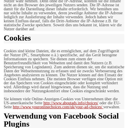
Nutzer wahr nehmen. Denn ohne die IP-Adresse, könnten sie die Inhalte
nicht an den Browser des jeweiligen Nutzers senden. Die IP-Adresse ist
damit für die Darstellung dieser Inhalte erforderlich. Wir bemühen uns
nur solche Inhalte zu verwenden, deren jeweilige Anbieter die IP-Adresse
lediglich zur Auslieferung der Inhalte verwenden. Jedoch haben wir
keinen Einfluss darauf, falls die Dritt-Anbieter die IP-Adresse z.B. für
statistische Zwecke speichern. Soweit dies uns bekannt ist, klären wir die
Nutzer darüber auf.
Cookies
Cookies sind kleine Dateien, die es ermöglichen, auf dem Zugriffsgerät
der Nutzer (PC, Smartphone o.ä.) spezifische, auf das Gerät bezogene
Informationen zu speichern. Sie dienen zum einem der
Benutzerfreundlichkeit von Webseiten und damit den Nutzern (z.B.
Speicherung von Logindaten). Zum anderen dienen sie, um die statistische
Daten der Webseitennutzung zu erfassen und sie zwecks Verbesserung des
Angebotes analysieren zu können. Die Nutzer können auf den Einsatz der
Cookies Einfluss nehmen. Die meisten Browser verfügen eine Option mit
der das Speichern von Cookies eingeschränkt oder komplett verhindert
wird. Allerdings wird darauf hingewiesen, dass die Nutzung und
insbesondere der Nutzungskomfort ohne Cookies eingeschränkt werden.
Sie können viele Online-Anzeigen-Cookies von Unternehmen über die
US-amerikanische Seite
http://www.aboutads.info/choices/
oder die EU-
Seite
http://www.youronlinechoices.com/uk/your-ad-choices/
verwalten.
Verwendung von Facebook Social
Plugins