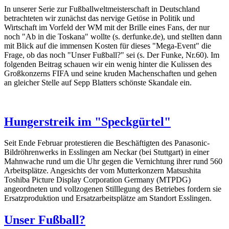
In unserer Serie zur Fußballweltmeisterschaft in Deutschland
betrachteten wir zunächst das nervige Getöse in Politik und
Wirtschaft im Vorfeld der WM mit der Brille eines Fans, der nur
noch "Ab in die Toskana" wollte (s. derfunke.de), und stellten dann
mit Blick auf die immensen Kosten für dieses "Mega-Event" die
Frage, ob das noch "Unser Fußball?" sei (s. Der Funke, Nr.60). Im
folgenden Beitrag schauen wir ein wenig hinter die Kulissen des
Großkonzerns FIFA und seine kruden Machenschaften und gehen
an gleicher Stelle auf Sepp Blatters schönste Skandale ein.
Hungerstreik im "Speckgürtel"
Seit Ende Februar protestieren die Beschäftigten des Panasonic-
Bildröhrenwerks in Esslingen am Neckar (bei Stuttgart) in einer
Mahnwache rund um die Uhr gegen die Vernichtung ihrer rund 560
Arbeitsplätze. Angesichts der vom Mutterkonzern Matsushita
Toshiba Picture Display Corporation Germany (MTPDG)
angeordneten und vollzogenen Stilllegung des Betriebes fordern sie
Ersatzproduktion und Ersatzarbeitsplätze am Standort Esslingen.
Unser Fußball?