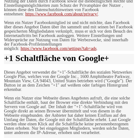
Nutzung der Daten durch Facebook sowie die diesbezüglichen Rechte und
Einstellungsmöglichkeiten zum Schutz der Privatsphäre der Nutzer ,
können diese den Datenschutzhinweisen von Facebook
entnehmen:
https://www.facebook.com/about/privacy/
.
Wenn ein Nutzer Facebookmitglied ist und nicht möchte, dass Facebook
über dieses Angebot Daten über ihn sammelt und mit seinen bei Facebook
gespeicherten Mitgliedsdaten verknüpft, muss er sich vor dem Besuch des
Internetauftritts bei Facebook ausloggen. Weitere Einstellungen und
Widersprüche zur Nutzung von Daten für Werbezwecke, sind innerhalb
der Facebook-Profileinstellungen
möglich:
https://www.facebook.com/settings?tab=ads
.
+1 Schaltfläche von Google+
Dieses Angebot verwendet die “+1″-Schaltfläche des sozialen Netzwerkes
Google Plus, welches von der Google Inc., 1600 Amphitheatre Parkway,
Mountain View, CA 94043, United States betrieben wird (“Google”). Der
Button ist an dem Zeichen “+1″ auf weißem oder farbigen Hintergrund
erkennbar.
Wenn ein Nutzer eine Webseite dieses Angebotes aufruft, die eine solche
Schaltfläche enthält, baut der Browser eine direkte Verbindung mit den
Servern von Google auf. Der Inhalt der “+1″-Schaltfläche wird von
Google direkt an seinen Browser übermittelt und von diesem in die
Webseite eingebunden. der Anbieter hat daher keinen Einfluss auf den
Umfang der Daten, die Google mit der Schaltfläche erhebt. Laut Google
werden ohne einen Klick auf die Schaltfläche keine personenbezogenen
Daten erhoben. Nur bei eingeloggten Mitgliedern, werden solche Daten,
unter anderem die IP-Adresse, erhoben und verarbeitet.