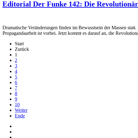
Editorial Der Funke 142: Die Revolutionä
Dramatische Veränderungen finden im Bewusstsein der Massen statt. M
Propagandaarbeit ist vorbei. Jetzt kommt es darauf an, die Revolut
Start
Zurück
1
2
3
4
5
6
7
8
9
10
Weiter
Ende
Auf Facebook folgen
Bei Twitter teilen
Instagram