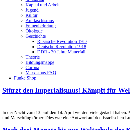
Kapital und Arbeit
Jugend
Kultur
Antifaschismus
Frauenbefreiung
Ökologie
Geschichte
Russische Revolution 1917
Deutsche Revolution 1918
DDR - 30 Jahre Mauerfall
Theorie
Bildungsmappe
Corona
Marxismus FAQ
Funke Shop
Stürzt den Imperialismus! Kämpft für Wel
In der Nacht vom 13. auf den 14. April werden viele gedacht haben: M
und Marschflugkörper. Dies war eine Antwort auf den israelischen Luf
Noch drei Monate bis zur Weltschule de