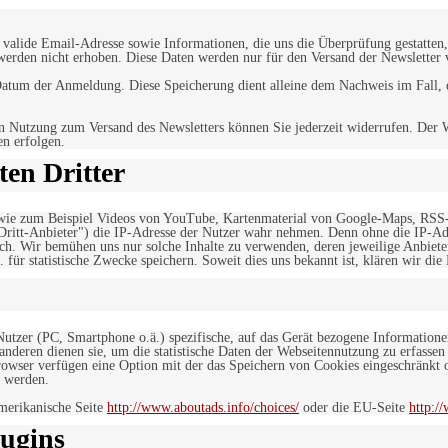
alide Email-Adresse sowie Informationen, die uns die Überprüfung gestatten,
werden nicht erhoben. Diese Daten werden nur für den Versand der Newsletter 
tum der Anmeldung. Diese Speicherung dient alleine dem Nachweis im Fall, da
n Nutzung zum Versand des Newsletters können Sie jederzeit widerrufen. Der W
en erfolgen.
en Dritter
, wie zum Beispiel Videos von YouTube, Kartenmaterial von Google-Maps, RSS
"Dritt-Anbieter") die IP-Adresse der Nutzer wahr nehmen. Denn ohne die IP-Adr
rlich. Wir bemühen uns nur solche Inhalte zu verwenden, deren jeweilige Anbiete
. für statistische Zwecke speichern. Soweit dies uns bekannt ist, klären wir die
 Nutzer (PC, Smartphone o.ä.) spezifische, auf das Gerät bezogene Information
deren dienen sie, um die statistische Daten der Webseitennutzung zu erfassen
owser verfügen eine Option mit der das Speichern von Cookies eingeschränkt od
 werden.
merikanische Seite
http://www.aboutads.info/choices/
oder die EU-Seite
http:/
ugins