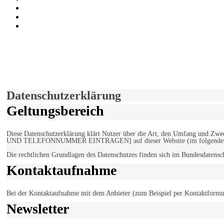
Auf Youtube folgen
der funke - Shop
marxist.com
derfunke.de verwendet Cookies!
Hiermit stimmen Sie der weiteren Nutzung unserer Seite und der V
Einverstanden!
Datenschutzerklärung
Geltungsbereich
Diese Datenschutzerklärung klärt Nutzer über die Art, den Umfang un
UND TELEFONNUMMER EINTRAGEN] auf dieser Website (im folgenden 
Die rechtlichen Grundlagen des Datenschutzes finden sich im Bundesdaten
Kontaktaufnahme
Bei der Kontaktaufnahme mit dem Anbieter (zum Beispiel per Kontaktformula
Newsletter