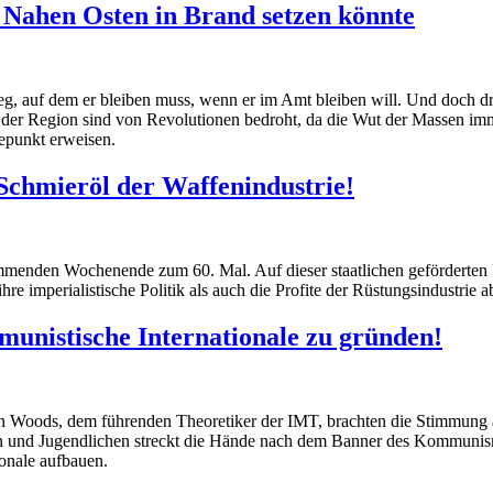
n Nahen Osten in Brand setzen könnte
eg, auf dem er bleiben muss, wenn er im Amt bleiben will. Und doch d
 der Region sind von Revolutionen bedroht, da die Wut der Massen imme
epunkt erweisen.
 Schmieröl der Waffenindustrie!
enden Wochenende zum 60. Mal. Auf dieser staatlichen geförderten Priv
e imperialistische Politik als auch die Profite der Rüstungsindustrie a
mmunistische Internationale zu gründen!
an Woods, dem führenden Theoretiker der IMT, brachten die Stimmung au
tern und Jugendlichen streckt die Hände nach dem Banner des Kommuni
onale aufbauen.