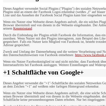
Dieses Angebot verwendet Social Plugins ("Plugins") des sozialen Netzwerk
Plugins sind an einem der Facebook Logos erkennbar (weißes „f“ auf blaue
Liste und das Aussehen der Facebook Social Plugins kann hier eingesehen 
Wenn ein Nutzer eine Webseite dieses Angebots aufruft, die ein solches Plug
Browser übermittelt und von diesem in die Webseite eingebunden. Der Anbiet
seinem
Kenntnisstand
:
Durch die Einbindung der Plugins erhält Facebook die Information, dass ei
zuordnen. Wenn Nutzer mit den Plugins interagieren, zum Beispiel den Like
gespeichert. Falls ein Nutzer kein Mitglied von Facebook ist, besteht trotz
Adresse gespeichert.
Zweck und Umfang der Datenerhebung und die weitere Verarbeitung und Nutz
den Datenschutzhinweisen von Facebook entnehmen:
https://www.facebook.
Wenn ein Nutzer Facebookmitglied ist und nicht möchte, dass Facebook über
Internetauftritts bei Facebook ausloggen. Weitere Einstellungen und Wider
+1 Schaltfläche von Google+
Dieses Angebot verwendet die “+1″-Schaltfläche des sozialen Netzwerkes Go
an dem Zeichen “+1″ auf weißem oder farbigen Hintergrund erkennbar.
Wenn ein Nutzer eine Webseite dieses Angebotes aufruft, die eine solche Sch
seinen Browser übermittelt und von diesem in die Webseite eingebunden. der
Schaltfläche keine personenbezogenen Daten erhoben. Nur bei eingeloggten M