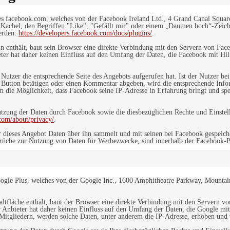
es facebook.com, welches von der Facebook Ireland Ltd., 4 Grand Canal Squar
r Kachel, den Begriffen "Like", "Gefällt mir" oder einem „Daumen hoch“-Zeich
werden:
https://developers.facebook.com/docs/plugins/
.
in enthält, baut sein Browser eine direkte Verbindung mit den Servern von Fac
er hat daher keinen Einfluss auf den Umfang der Daten, die Facebook mit Hilf
n Nutzer die entsprechende Seite des Angebots aufgerufen hat. Ist der Nutzer
 Button betätigen oder einen Kommentar abgeben, wird die entsprechende Info
dem die Möglichkeit, dass Facebook seine IP-Adresse in Erfahrung bringt und sp
ung der Daten durch Facebook sowie die diesbezüglichen Rechte und Einstell
com/about/privacy/
.
 dieses Angebot Daten über ihn sammelt und mit seinen bei Facebook gespeiche
sprüche zur Nutzung von Daten für Werbezwecke, sind innerhalb der Facebook-P
ogle Plus, welches von der Google Inc., 1600 Amphitheatre Parkway, Mountain
altfläche enthält, baut der Browser eine direkte Verbindung mit den Servern v
 Anbieter hat daher keinen Einfluss auf den Umfang der Daten, die Google mit
itgliedern, werden solche Daten, unter anderem die IP-Adresse, erhoben und v