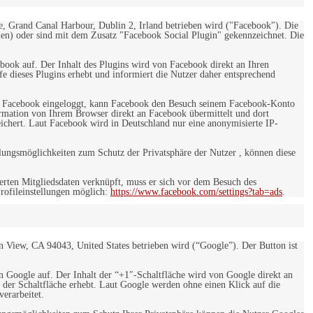
e, Grand Canal Harbour, Dublin 2, Irland betrieben wird ("Facebook"). Die
en) oder sind mit dem Zusatz "Facebook Social Plugin" gekennzeichnet. Die
ebook auf. Der Inhalt des Plugins wird von Facebook direkt an Ihren
e dieses Plugins erhebt und informiert die Nutzer daher entsprechend
 bei Facebook eingeloggt, kann Facebook den Besuch seinem Facebook-Konto
rmation von Ihrem Browser direkt an Facebook übermittelt und dort
eichert. Laut Facebook wird in Deutschland nur eine anonymisierte IP-
ungsmöglichkeiten zum Schutz der Privatsphäre der Nutzer , können diese
rten Mitgliedsdaten verknüpft, muss er sich vor dem Besuch des
rofileinstellungen möglich:
https://www.facebook.com/settings?tab=ads
.
 View, CA 94043, United States betrieben wird (“Google”). Der Button ist
on Google auf. Der Inhalt der “+1″-Schaltfläche wird von Google direkt an
 der Schaltfläche erhebt. Laut Google werden ohne einen Klick auf die
erarbeitet.