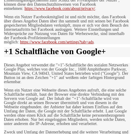
Einstellungsmöglichkeiten zum Schutz der Privatsphäre der Nutzer ,
können diese den Datenschutzhinweisen von Facebook
entnehmen:
https://www.facebook.com/about/privacy/
.
Wenn ein Nutzer Facebookmitglied ist und nicht möchte, dass Facebook
über dieses Angebot Daten über ihn sammelt und mit seinen bei Facebook
gespeicherten Mitgliedsdaten verknüpft, muss er sich vor dem Besuch des
Internetauftritts bei Facebook ausloggen. Weitere Einstellungen und
Widersprüche zur Nutzung von Daten für Werbezwecke, sind innerhalb
der Facebook-Profileinstellungen
möglich:
https://www.facebook.com/settings?tab=ads
.
+1 Schaltfläche von Google+
Dieses Angebot verwendet die “+1″-Schaltfläche des sozialen Netzwerkes
Google Plus, welches von der Google Inc., 1600 Amphitheatre Parkway,
Mountain View, CA 94043, United States betrieben wird (“Google”). Der
Button ist an dem Zeichen “+1″ auf weißem oder farbigen Hintergrund
erkennbar.
Wenn ein Nutzer eine Webseite dieses Angebotes aufruft, die eine solche
Schaltfläche enthält, baut der Browser eine direkte Verbindung mit den
Servern von Google auf. Der Inhalt der “+1″-Schaltfläche wird von
Google direkt an seinen Browser übermittelt und von diesem in die
Webseite eingebunden. der Anbieter hat daher keinen Einfluss auf den
Umfang der Daten, die Google mit der Schaltfläche erhebt. Laut Google
werden ohne einen Klick auf die Schaltfläche keine personenbezogenen
Daten erhoben. Nur bei eingeloggten Mitgliedern, werden solche Daten,
unter anderem die IP-Adresse, erhoben und verarbeitet.
Zweck und Umfang der Datenerhebung und die weitere Verarbeitung und