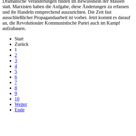
Dramatische Veränderungen finden im Bewusstsein der Massen
statt. Marxisten haben die Aufgabe, diese Änderungen zu erfassen
und ihr Handeln entsprechend auszurichten. Die Zeit fast
ausschließlicher Propagandaarbeit ist vorbei. Jetzt kommt es darauf
an, die Revolutionäre Kommunistische Partei auch im Kampf
aufzubauen.
Start
Zurück
1
2
3
4
5
6
7
8
9
10
Weiter
Ende
derfunke.de verwendet Cookies!
Hiermit stimmen Sie der weiteren Nutzung unserer Seite und der