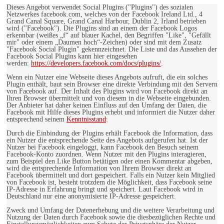
Dieses Angebot verwendet Social Plugins ("Plugins") des sozialen
Netzwerkes facebook.com, welches von der Facebook Ireland Ltd., 4
Grand Canal Square, Grand Canal Harbour, Dublin 2, Irland betrieben
wird ("Facebook"). Die Plugins sind an einem der Facebook Logos
erkennbar (weißes „f“ auf blauer Kachel, den Begriffen "Like", "Gefällt
mir" oder einem „Daumen hoch“-Zeichen) oder sind mit dem Zusatz
"Facebook Social Plugin" gekennzeichnet. Die Liste und das Aussehen der
Facebook Social Plugins kann hier eingesehen
werden:
https://developers.facebook.com/docs/plugins/
.
Wenn ein Nutzer eine Webseite dieses Angebots aufruft, die ein solches
Plugin enthält, baut sein Browser eine direkte Verbindung mit den Servern
von Facebook auf. Der Inhalt des Plugins wird von Facebook direkt an
Ihren Browser übermittelt und von diesem in die Webseite eingebunden.
Der Anbieter hat daher keinen Einfluss auf den Umfang der Daten, die
Facebook mit Hilfe dieses Plugins erhebt und informiert die Nutzer daher
entsprechend seinem
Kenntnisstand
:
Durch die Einbindung der Plugins erhält Facebook die Information, dass
ein Nutzer die entsprechende Seite des Angebots aufgerufen hat. Ist der
Nutzer bei Facebook eingeloggt, kann Facebook den Besuch seinem
Facebook-Konto zuordnen. Wenn Nutzer mit den Plugins interagieren,
zum Beispiel den Like Button betätigen oder einen Kommentar abgeben,
wird die entsprechende Information von Ihrem Browser direkt an
Facebook übermittelt und dort gespeichert. Falls ein Nutzer kein Mitglied
von Facebook ist, besteht trotzdem die Möglichkeit, dass Facebook seine
IP-Adresse in Erfahrung bringt und speichert. Laut Facebook wird in
Deutschland nur eine anonymisierte IP-Adresse gespeichert.
Zweck und Umfang der Datenerhebung und die weitere Verarbeitung und
Nutzung der Daten durch Facebook sowie die diesbezüglichen Rechte und