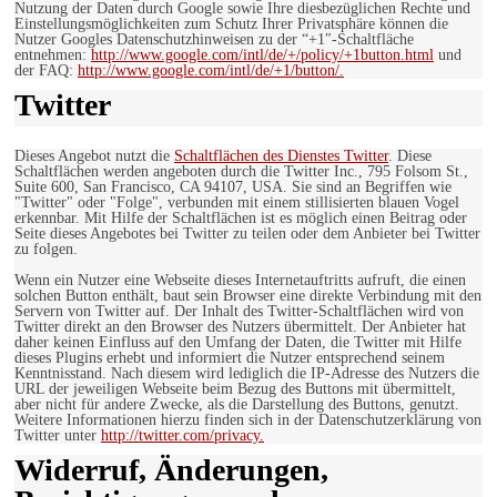
Nutzung der Daten durch Google sowie Ihre diesbezüglichen Rechte und
Einstellungsmöglichkeiten zum Schutz Ihrer Privatsphäre können die
Nutzer Googles Datenschutzhinweisen zu der “+1″-Schaltfläche
entnehmen:
http://www.google.com/intl/de/+/policy/+1button.html
und
der FAQ:
http://www.google.com/intl/de/+1/button/.
Twitter
Dieses Angebot nutzt die
Schaltflächen des Dienstes Twitter
. Diese
Schaltflächen werden angeboten durch die Twitter Inc., 795 Folsom St.,
Suite 600, San Francisco, CA 94107, USA. Sie sind an Begriffen wie
"Twitter" oder "Folge", verbunden mit einem stillisierten blauen Vogel
erkennbar. Mit Hilfe der Schaltflächen ist es möglich einen Beitrag oder
Seite dieses Angebotes bei Twitter zu teilen oder dem Anbieter bei Twitter
zu folgen.
Wenn ein Nutzer eine Webseite dieses Internetauftritts aufruft, die einen
solchen Button enthält, baut sein Browser eine direkte Verbindung mit den
Servern von Twitter auf. Der Inhalt des Twitter-Schaltflächen wird von
Twitter direkt an den Browser des Nutzers übermittelt. Der Anbieter hat
daher keinen Einfluss auf den Umfang der Daten, die Twitter mit Hilfe
dieses Plugins erhebt und informiert die Nutzer entsprechend seinem
Kenntnisstand. Nach diesem wird lediglich die IP-Adresse des Nutzers die
URL der jeweiligen Webseite beim Bezug des Buttons mit übermittelt,
aber nicht für andere Zwecke, als die Darstellung des Buttons, genutzt.
Weitere Informationen hierzu finden sich in der Datenschutzerklärung von
Twitter unter
http://twitter.com/privacy.
Widerruf, Änderungen,