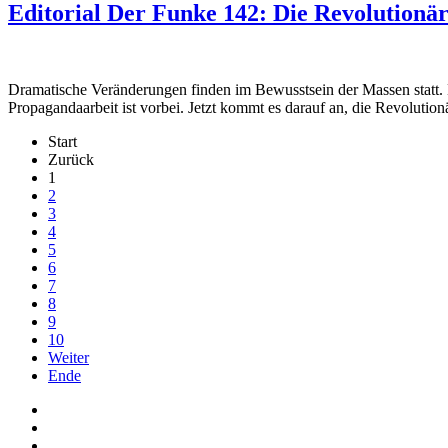
Editorial Der Funke 142: Die Revolutionä
Dramatische Veränderungen finden im Bewusstsein der Massen statt. M
Propagandaarbeit ist vorbei. Jetzt kommt es darauf an, die Revolut
Start
Zurück
1
2
3
4
5
6
7
8
9
10
Weiter
Ende
Auf Facebook folgen
Bei Twitter teilen
Instagram