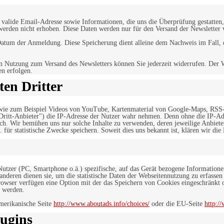
alide Email-Adresse sowie Informationen, die uns die Überprüfung gestatten,
werden nicht erhoben. Diese Daten werden nur für den Versand der Newsletter 
tum der Anmeldung. Diese Speicherung dient alleine dem Nachweis im Fall, da
n Nutzung zum Versand des Newsletters können Sie jederzeit widerrufen. Der W
en erfolgen.
en Dritter
, wie zum Beispiel Videos von YouTube, Kartenmaterial von Google-Maps, RSS
"Dritt-Anbieter") die IP-Adresse der Nutzer wahr nehmen. Denn ohne die IP-Adr
rlich. Wir bemühen uns nur solche Inhalte zu verwenden, deren jeweilige Anbiete
. für statistische Zwecke speichern. Soweit dies uns bekannt ist, klären wir die
 Nutzer (PC, Smartphone o.ä.) spezifische, auf das Gerät bezogene Information
deren dienen sie, um die statistische Daten der Webseitennutzung zu erfassen
owser verfügen eine Option mit der das Speichern von Cookies eingeschränkt od
 werden.
merikanische Seite
http://www.aboutads.info/choices/
oder die EU-Seite
http:/
ugins