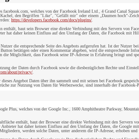
es facebook.com, welches von der Facebook Ireland Ltd., 4 Grand Canal Squar
r Kachel, den Begriffen "Like", "Gefällt mir" oder einem „Daumen hoch“-Zeich
werden:
https://developers.facebook.com/docs/plugins/
.
in enthält, baut sein Browser eine direkte Verbindung mit den Servern von Fac
er hat daher keinen Einfluss auf den Umfang der Daten, die Facebook mit Hilf
n Nutzer die entsprechende Seite des Angebots aufgerufen hat. Ist der Nutzer
 Button betätigen oder einen Kommentar abgeben, wird die entsprechende Info
dem die Möglichkeit, dass Facebook seine IP-Adresse in Erfahrung bringt und sp
ung der Daten durch Facebook sowie die diesbezüglichen Rechte und Einstell
com/about/privacy/
.
 dieses Angebot Daten über ihn sammelt und mit seinen bei Facebook gespeiche
sprüche zur Nutzung von Daten für Werbezwecke, sind innerhalb der Facebook-P
ogle Plus, welches von der Google Inc., 1600 Amphitheatre Parkway, Mountain
altfläche enthält, baut der Browser eine direkte Verbindung mit den Servern v
 Anbieter hat daher keinen Einfluss auf den Umfang der Daten, die Google mit
itgliedern, werden solche Daten, unter anderem die IP-Adresse, erhoben und v