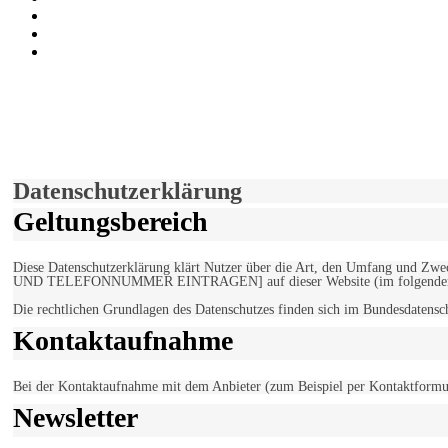
Auf Youtube folgen
der funke - Shop
marxist.com
derfunke.de verwendet Cookies!
Hiermit stimmen Sie der weiteren Nutzung unserer Seite und der V
Einverstanden!
Datenschutzerklärung
Geltungsbereich
Diese Datenschutzerklärung klärt Nutzer über die Art, den Umfang un
UND TELEFONNUMMER EINTRAGEN] auf dieser Website (im folgenden 
Die rechtlichen Grundlagen des Datenschutzes finden sich im Bundesdaten
Kontaktaufnahme
Bei der Kontaktaufnahme mit dem Anbieter (zum Beispiel per Kontaktformula
Newsletter