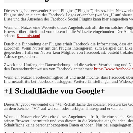
Dieses Angebot verwendet Social Plugins ("Plugins") des sozialen Netzwerk
Plugins sind an einem der Facebook Logos erkennbar (weißes „f“ auf blaue
Liste und das Aussehen der Facebook Social Plugins kann hier eingesehen 
Wenn ein Nutzer eine Webseite dieses Angebots aufruft, die ein solches Plug
Browser übermittelt und von diesem in die Webseite eingebunden. Der Anbiet
seinem
Kenntnisstand
:
Durch die Einbindung der Plugins erhält Facebook die Information, dass ei
zuordnen. Wenn Nutzer mit den Plugins interagieren, zum Beispiel den Like
gespeichert. Falls ein Nutzer kein Mitglied von Facebook ist, besteht trotz
Adresse gespeichert.
Zweck und Umfang der Datenerhebung und die weitere Verarbeitung und Nutz
den Datenschutzhinweisen von Facebook entnehmen:
https://www.facebook.
Wenn ein Nutzer Facebookmitglied ist und nicht möchte, dass Facebook über
Internetauftritts bei Facebook ausloggen. Weitere Einstellungen und Wider
+1 Schaltfläche von Google+
Dieses Angebot verwendet die “+1″-Schaltfläche des sozialen Netzwerkes Go
an dem Zeichen “+1″ auf weißem oder farbigen Hintergrund erkennbar.
Wenn ein Nutzer eine Webseite dieses Angebotes aufruft, die eine solche Sch
seinen Browser übermittelt und von diesem in die Webseite eingebunden. der
Schaltfläche keine personenbezogenen Daten erhoben. Nur bei eingeloggten M