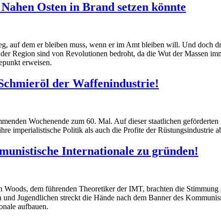
n Nahen Osten in Brand setzen könnte
eg, auf dem er bleiben muss, wenn er im Amt bleiben will. Und doch d
 der Region sind von Revolutionen bedroht, da die Wut der Massen imme
epunkt erweisen.
 Schmieröl der Waffenindustrie!
enden Wochenende zum 60. Mal. Auf dieser staatlichen geförderten Priv
e imperialistische Politik als auch die Profite der Rüstungsindustrie a
mmunistische Internationale zu gründen!
an Woods, dem führenden Theoretiker der IMT, brachten die Stimmung au
tern und Jugendlichen streckt die Hände nach dem Banner des Kommuni
onale aufbauen.