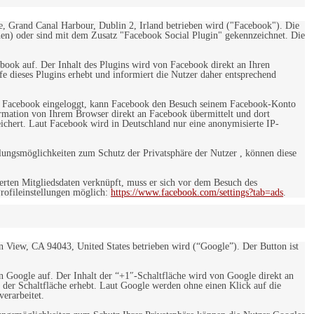
e, Grand Canal Harbour, Dublin 2, Irland betrieben wird ("Facebook"). Die
en) oder sind mit dem Zusatz "Facebook Social Plugin" gekennzeichnet. Die
ebook auf. Der Inhalt des Plugins wird von Facebook direkt an Ihren
e dieses Plugins erhebt und informiert die Nutzer daher entsprechend
 bei Facebook eingeloggt, kann Facebook den Besuch seinem Facebook-Konto
rmation von Ihrem Browser direkt an Facebook übermittelt und dort
eichert. Laut Facebook wird in Deutschland nur eine anonymisierte IP-
ungsmöglichkeiten zum Schutz der Privatsphäre der Nutzer , können diese
rten Mitgliedsdaten verknüpft, muss er sich vor dem Besuch des
rofileinstellungen möglich:
https://www.facebook.com/settings?tab=ads
.
 View, CA 94043, United States betrieben wird (“Google”). Der Button ist
on Google auf. Der Inhalt der “+1″-Schaltfläche wird von Google direkt an
 der Schaltfläche erhebt. Laut Google werden ohne einen Klick auf die
erarbeitet.