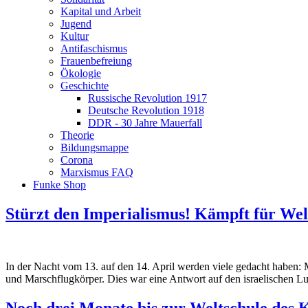
Kapital und Arbeit
Jugend
Kultur
Antifaschismus
Frauenbefreiung
Ökologie
Geschichte
Russische Revolution 1917
Deutsche Revolution 1918
DDR - 30 Jahre Mauerfall
Theorie
Bildungsmappe
Corona
Marxismus FAQ
Funke Shop
Stürzt den Imperialismus! Kämpft für Wel
In der Nacht vom 13. auf den 14. April werden viele gedacht haben: M
und Marschflugkörper. Dies war eine Antwort auf den israelischen Luf
Noch drei Monate bis zur Weltschule de