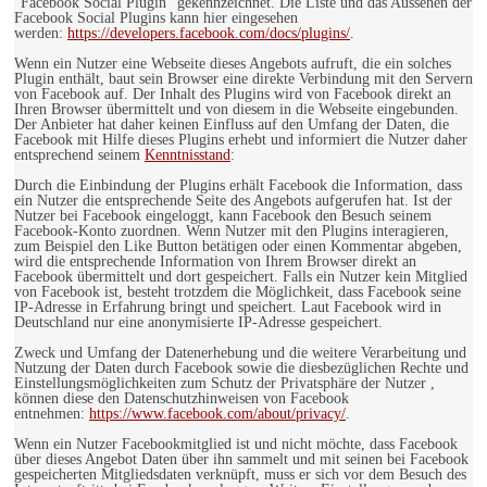
"Facebook Social Plugin" gekennzeichnet. Die Liste und das Aussehen der
Facebook Social Plugins kann hier eingesehen
werden:
https://developers.facebook.com/docs/plugins/
.
Wenn ein Nutzer eine Webseite dieses Angebots aufruft, die ein solches
Plugin enthält, baut sein Browser eine direkte Verbindung mit den Servern
von Facebook auf. Der Inhalt des Plugins wird von Facebook direkt an
Ihren Browser übermittelt und von diesem in die Webseite eingebunden.
Der Anbieter hat daher keinen Einfluss auf den Umfang der Daten, die
Facebook mit Hilfe dieses Plugins erhebt und informiert die Nutzer daher
entsprechend seinem
Kenntnisstand
:
Durch die Einbindung der Plugins erhält Facebook die Information, dass
ein Nutzer die entsprechende Seite des Angebots aufgerufen hat. Ist der
Nutzer bei Facebook eingeloggt, kann Facebook den Besuch seinem
Facebook-Konto zuordnen. Wenn Nutzer mit den Plugins interagieren,
zum Beispiel den Like Button betätigen oder einen Kommentar abgeben,
wird die entsprechende Information von Ihrem Browser direkt an
Facebook übermittelt und dort gespeichert. Falls ein Nutzer kein Mitglied
von Facebook ist, besteht trotzdem die Möglichkeit, dass Facebook seine
IP-Adresse in Erfahrung bringt und speichert. Laut Facebook wird in
Deutschland nur eine anonymisierte IP-Adresse gespeichert.
Zweck und Umfang der Datenerhebung und die weitere Verarbeitung und
Nutzung der Daten durch Facebook sowie die diesbezüglichen Rechte und
Einstellungsmöglichkeiten zum Schutz der Privatsphäre der Nutzer ,
können diese den Datenschutzhinweisen von Facebook
entnehmen:
https://www.facebook.com/about/privacy/
.
Wenn ein Nutzer Facebookmitglied ist und nicht möchte, dass Facebook
über dieses Angebot Daten über ihn sammelt und mit seinen bei Facebook
gespeicherten Mitgliedsdaten verknüpft, muss er sich vor dem Besuch des