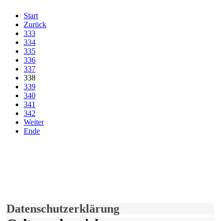
Start
Zurück
333
334
335
336
337
338
339
340
341
342
Weiter
Ende
derfunke.de verwendet Cookies!
Hiermit stimmen Sie der weiteren Nutzung unserer Seite und der
Verwendung von Cookies zu.
Mehr erfahren
Einverstanden!
Datenschutzerklärung