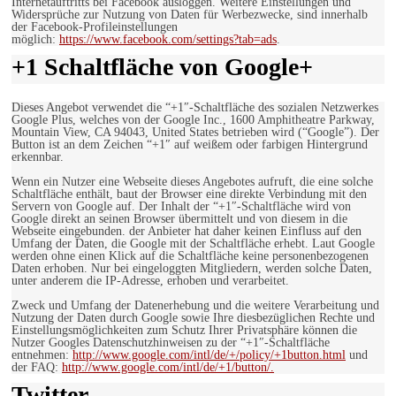
Internetauftritts bei Facebook ausloggen. Weitere Einstellungen und
Widersprüche zur Nutzung von Daten für Werbezwecke, sind innerhalb
der Facebook-Profileinstellungen
möglich:
https://www.facebook.com/settings?tab=ads
.
+1 Schaltfläche von Google+
Dieses Angebot verwendet die “+1″-Schaltfläche des sozialen Netzwerkes
Google Plus, welches von der Google Inc., 1600 Amphitheatre Parkway,
Mountain View, CA 94043, United States betrieben wird (“Google”). Der
Button ist an dem Zeichen “+1″ auf weißem oder farbigen Hintergrund
erkennbar.
Wenn ein Nutzer eine Webseite dieses Angebotes aufruft, die eine solche
Schaltfläche enthält, baut der Browser eine direkte Verbindung mit den
Servern von Google auf. Der Inhalt der “+1″-Schaltfläche wird von
Google direkt an seinen Browser übermittelt und von diesem in die
Webseite eingebunden. der Anbieter hat daher keinen Einfluss auf den
Umfang der Daten, die Google mit der Schaltfläche erhebt. Laut Google
werden ohne einen Klick auf die Schaltfläche keine personenbezogenen
Daten erhoben. Nur bei eingeloggten Mitgliedern, werden solche Daten,
unter anderem die IP-Adresse, erhoben und verarbeitet.
Zweck und Umfang der Datenerhebung und die weitere Verarbeitung und
Nutzung der Daten durch Google sowie Ihre diesbezüglichen Rechte und
Einstellungsmöglichkeiten zum Schutz Ihrer Privatsphäre können die
Nutzer Googles Datenschutzhinweisen zu der “+1″-Schaltfläche
entnehmen:
http://www.google.com/intl/de/+/policy/+1button.html
und
der FAQ:
http://www.google.com/intl/de/+1/button/.
Twitter