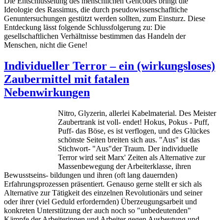
Die Entschlüsselung des menschlichen Gencodes bringt die
Ideologie des Rassimus, die durch pseudowissenschafltiche
Genuntersuchungen gestützt werden sollten, zum Einsturz. Diese
Entdeckung lässt folgende Schlussfolgerung zu: Die
gesellschaftlichen Verhältnisse bestimmen das Handeln der
Menschen, nicht die Gene!
Individueller Terror – ein (wirkungsloses)
Zaubermittel mit fatalen
Nebenwirkungen
Nitro, Glyzerin, allerlei Kabelmaterial. Des Meister
Zaubertrank ist voll- endet! Hokus, Pokus - Puff,
Puff- das Böse, es ist verflogen, und des Glückes
schönste Seiten breiten sich aus. "Aus" ist das
Stichwort- "Aus"der Traum. Der individuelle
Terror wird seit Marx' Zeiten als Alternative zur
Massenbewegung der Arbeiterklasse, ihren
Bewusstseins- bildungen und ihren (oft lang dauernden)
Erfahrungsprozessen präsentiert. Genauso gerne stellt er sich als
Alternative zur Tätigkeit des einzelnen Revolutionärs und seiner
oder ihrer (viel Geduld erfordernden) Überzeugungsarbeit und
konkreten Unterstützung der auch noch so "unbedeutenden"
Kämpfe der Arbeiterinnen und Arbeiter gegen Ausbeutung und