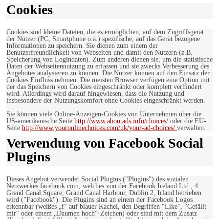
Cookies
Cookies sind kleine Dateien, die es ermöglichen, auf dem Zugriffsgerät
der Nutzer (PC, Smartphone o.ä.) spezifische, auf das Gerät bezogene
Informationen zu speichern. Sie dienen zum einem der
Benutzerfreundlichkeit von Webseiten und damit den Nutzern (z.B.
Speicherung von Logindaten). Zum anderen dienen sie, um die statistische
Daten der Webseitennutzung zu erfassen und sie zwecks Verbesserung des
Angebotes analysieren zu können. Die Nutzer können auf den Einsatz der
Cookies Einfluss nehmen. Die meisten Browser verfügen eine Option mit
der das Speichern von Cookies eingeschränkt oder komplett verhindert
wird. Allerdings wird darauf hingewiesen, dass die Nutzung und
insbesondere der Nutzungskomfort ohne Cookies eingeschränkt werden.
Sie können viele Online-Anzeigen-Cookies von Unternehmen über die
US-amerikanische Seite
http://www.aboutads.info/choices/
oder die EU-
Seite
http://www.youronlinechoices.com/uk/your-ad-choices/
verwalten.
Verwendung von Facebook Social
Plugins
Dieses Angebot verwendet Social Plugins ("Plugins") des sozialen
Netzwerkes facebook.com, welches von der Facebook Ireland Ltd., 4
Grand Canal Square, Grand Canal Harbour, Dublin 2, Irland betrieben
wird ("Facebook"). Die Plugins sind an einem der Facebook Logos
erkennbar (weißes „f“ auf blauer Kachel, den Begriffen "Like", "Gefällt
mir" oder einem „Daumen hoch“-Zeichen) oder sind mit dem Zusatz