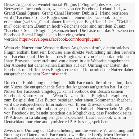
Dieses Angebot verwendet Social Plugins ("Plugins") des sozialen
Netzwerkes facebook.com, welches von der Facebook Ireland Ltd., 4
Grand Canal Square, Grand Canal Harbour, Dublin 2, Irland betrieben
wird ("Facebook"). Die Plugins sind an einem der Facebook Logos
erkennbar (weißes „f“ auf blauer Kachel, den Begriffen "Like", "Gefällt
mir" oder einem „Daumen hoch“-Zeichen) oder sind mit dem Zusatz
"Facebook Social Plugin" gekennzeichnet. Die Liste und das Aussehen der
Facebook Social Plugins kann hier eingesehen
werden:
https://developers.facebook.com/docs/plugins/
.
Wenn ein Nutzer eine Webseite dieses Angebots aufruft, die ein solches
Plugin enthält, baut sein Browser eine direkte Verbindung mit den Servern
von Facebook auf. Der Inhalt des Plugins wird von Facebook direkt an
Ihren Browser übermittelt und von diesem in die Webseite eingebunden.
Der Anbieter hat daher keinen Einfluss auf den Umfang der Daten, die
Facebook mit Hilfe dieses Plugins erhebt und informiert die Nutzer daher
entsprechend seinem
Kenntnisstand
:
Durch die Einbindung der Plugins erhält Facebook die Information, dass
ein Nutzer die entsprechende Seite des Angebots aufgerufen hat. Ist der
Nutzer bei Facebook eingeloggt, kann Facebook den Besuch seinem
Facebook-Konto zuordnen. Wenn Nutzer mit den Plugins interagieren,
zum Beispiel den Like Button betätigen oder einen Kommentar abgeben,
wird die entsprechende Information von Ihrem Browser direkt an
Facebook übermittelt und dort gespeichert. Falls ein Nutzer kein Mitglied
von Facebook ist, besteht trotzdem die Möglichkeit, dass Facebook seine
IP-Adresse in Erfahrung bringt und speichert. Laut Facebook wird in
Deutschland nur eine anonymisierte IP-Adresse gespeichert.
Zweck und Umfang der Datenerhebung und die weitere Verarbeitung und
Nutzung der Daten durch Facebook sowie die diesbezüglichen Rechte und