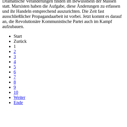
Dramatische Veränderungen finden im Bewusstsein der Massen
statt. Marxisten haben die Aufgabe, diese Änderungen zu erfassen
und ihr Handeln entsprechend auszurichten. Die Zeit fast
ausschließlicher Propagandaarbeit ist vorbei. Jetzt kommt es darauf
an, die Revolutionäre Kommunistische Partei auch im Kampf
aufzubauen.
Start
Zurück
1
2
3
4
5
6
7
8
9
10
Weiter
Ende
derfunke.de verwendet Cookies!
Hiermit stimmen Sie der weiteren Nutzung unserer Seite und der