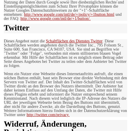
Nutzung der Daten durch Google sowie Ihre diesbezüglichen Rechte und
Einstellungsmöglichkeiten zum Schutz Ihrer Privatsphäre können die
Nutzer Googles Datenschutzhinweisen zu der “+1″-Schaltfläche
entnehmen:
http://www.google.com/intl/de/+/policy/+1button.html
und
der FAQ:
http://www.google.com/intl/de/+1/button/.
Twitter
Dieses Angebot nutzt die
Schaltflächen des Dienstes Twitter
. Diese
Schaltflächen werden angeboten durch die Twitter Inc., 795 Folsom St.,
Suite 600, San Francisco, CA 94107, USA. Sie sind an Begriffen wie
"Twitter" oder "Folge", verbunden mit einem stillisierten blauen Vogel
erkennbar. Mit Hilfe der Schaltflächen ist es möglich einen Beitrag oder
Seite dieses Angebotes bei Twitter zu teilen oder dem Anbieter bei Twitter
zu folgen.
Wenn ein Nutzer eine Webseite dieses Internetauftritts aufruft, die einen
solchen Button enthält, baut sein Browser eine direkte Verbindung mit den
Servern von Twitter auf. Der Inhalt des Twitter-Schaltflächen wird von
Twitter direkt an den Browser des Nutzers übermittelt. Der Anbieter hat
daher keinen Einfluss auf den Umfang der Daten, die Twitter mit Hilfe
dieses Plugins erhebt und informiert die Nutzer entsprechend seinem
Kenntnisstand. Nach diesem wird lediglich die IP-Adresse des Nutzers die
URL der jeweiligen Webseite beim Bezug des Buttons mit übermittelt,
aber nicht für andere Zwecke, als die Darstellung des Buttons, genutzt.
Weitere Informationen hierzu finden sich in der Datenschutzerklärung von
Twitter unter
http://twitter.com/privacy.
Widerruf, Änderungen,