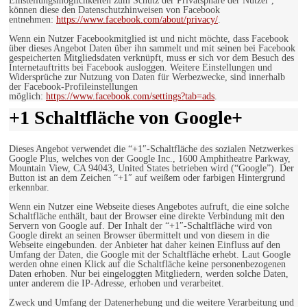
Einstellungsmöglichkeiten zum Schutz der Privatsphäre der Nutzer ,
können diese den Datenschutzhinweisen von Facebook
entnehmen:
https://www.facebook.com/about/privacy/
.
Wenn ein Nutzer Facebookmitglied ist und nicht möchte, dass Facebook
über dieses Angebot Daten über ihn sammelt und mit seinen bei Facebook
gespeicherten Mitgliedsdaten verknüpft, muss er sich vor dem Besuch des
Internetauftritts bei Facebook ausloggen. Weitere Einstellungen und
Widersprüche zur Nutzung von Daten für Werbezwecke, sind innerhalb
der Facebook-Profileinstellungen
möglich:
https://www.facebook.com/settings?tab=ads
.
+1 Schaltfläche von Google+
Dieses Angebot verwendet die “+1″-Schaltfläche des sozialen Netzwerkes
Google Plus, welches von der Google Inc., 1600 Amphitheatre Parkway,
Mountain View, CA 94043, United States betrieben wird (“Google”). Der
Button ist an dem Zeichen “+1″ auf weißem oder farbigen Hintergrund
erkennbar.
Wenn ein Nutzer eine Webseite dieses Angebotes aufruft, die eine solche
Schaltfläche enthält, baut der Browser eine direkte Verbindung mit den
Servern von Google auf. Der Inhalt der “+1″-Schaltfläche wird von
Google direkt an seinen Browser übermittelt und von diesem in die
Webseite eingebunden. der Anbieter hat daher keinen Einfluss auf den
Umfang der Daten, die Google mit der Schaltfläche erhebt. Laut Google
werden ohne einen Klick auf die Schaltfläche keine personenbezogenen
Daten erhoben. Nur bei eingeloggten Mitgliedern, werden solche Daten,
unter anderem die IP-Adresse, erhoben und verarbeitet.
Zweck und Umfang der Datenerhebung und die weitere Verarbeitung und