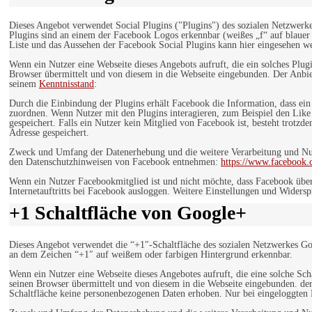
Dieses Angebot verwendet Social Plugins ("Plugins") des sozialen Netzwerk
Plugins sind an einem der Facebook Logos erkennbar (weißes „f“ auf blaue
Liste und das Aussehen der Facebook Social Plugins kann hier eingesehen 
Wenn ein Nutzer eine Webseite dieses Angebots aufruft, die ein solches Plug
Browser übermittelt und von diesem in die Webseite eingebunden. Der Anbiet
seinem
Kenntnisstand
:
Durch die Einbindung der Plugins erhält Facebook die Information, dass ei
zuordnen. Wenn Nutzer mit den Plugins interagieren, zum Beispiel den Like
gespeichert. Falls ein Nutzer kein Mitglied von Facebook ist, besteht trotz
Adresse gespeichert.
Zweck und Umfang der Datenerhebung und die weitere Verarbeitung und Nutz
den Datenschutzhinweisen von Facebook entnehmen:
https://www.facebook.
Wenn ein Nutzer Facebookmitglied ist und nicht möchte, dass Facebook über
Internetauftritts bei Facebook ausloggen. Weitere Einstellungen und Wider
+1 Schaltfläche von Google+
Dieses Angebot verwendet die “+1″-Schaltfläche des sozialen Netzwerkes Go
an dem Zeichen “+1″ auf weißem oder farbigen Hintergrund erkennbar.
Wenn ein Nutzer eine Webseite dieses Angebotes aufruft, die eine solche Sch
seinen Browser übermittelt und von diesem in die Webseite eingebunden. der
Schaltfläche keine personenbezogenen Daten erhoben. Nur bei eingeloggten M