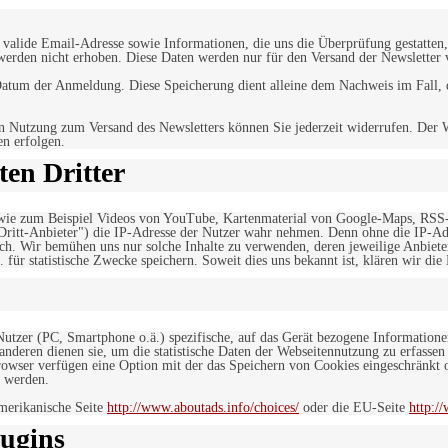
alide Email-Adresse sowie Informationen, die uns die Überprüfung gestatten,
werden nicht erhoben. Diese Daten werden nur für den Versand der Newsletter 
tum der Anmeldung. Diese Speicherung dient alleine dem Nachweis im Fall, da
n Nutzung zum Versand des Newsletters können Sie jederzeit widerrufen. Der W
en erfolgen.
en Dritter
, wie zum Beispiel Videos von YouTube, Kartenmaterial von Google-Maps, RSS
"Dritt-Anbieter") die IP-Adresse der Nutzer wahr nehmen. Denn ohne die IP-Adr
rlich. Wir bemühen uns nur solche Inhalte zu verwenden, deren jeweilige Anbiete
. für statistische Zwecke speichern. Soweit dies uns bekannt ist, klären wir die
 Nutzer (PC, Smartphone o.ä.) spezifische, auf das Gerät bezogene Information
deren dienen sie, um die statistische Daten der Webseitennutzung zu erfassen
owser verfügen eine Option mit der das Speichern von Cookies eingeschränkt od
 werden.
merikanische Seite
http://www.aboutads.info/choices/
oder die EU-Seite
http:/
ugins