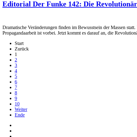
Editorial Der Funke 142: Die Revolutionä
Dramatische Veränderungen finden im Bewusstsein der Massen statt. M
Propagandaarbeit ist vorbei. Jetzt kommt es darauf an, die Revolut
Start
Zurück
1
2
3
4
5
6
7
8
9
10
Weiter
Ende
Auf Facebook folgen
Bei Twitter teilen
Instagram