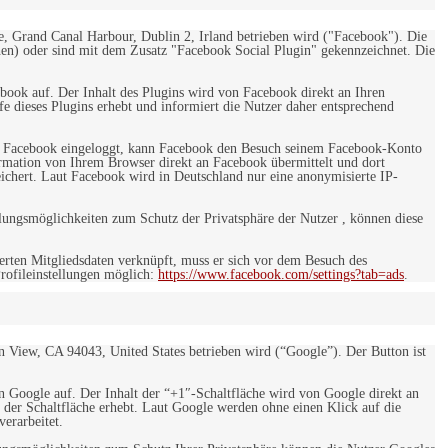
e, Grand Canal Harbour, Dublin 2, Irland betrieben wird ("Facebook"). Die
en) oder sind mit dem Zusatz "Facebook Social Plugin" gekennzeichnet. Die
ebook auf. Der Inhalt des Plugins wird von Facebook direkt an Ihren
e dieses Plugins erhebt und informiert die Nutzer daher entsprechend
 bei Facebook eingeloggt, kann Facebook den Besuch seinem Facebook-Konto
rmation von Ihrem Browser direkt an Facebook übermittelt und dort
eichert. Laut Facebook wird in Deutschland nur eine anonymisierte IP-
ungsmöglichkeiten zum Schutz der Privatsphäre der Nutzer , können diese
rten Mitgliedsdaten verknüpft, muss er sich vor dem Besuch des
rofileinstellungen möglich:
https://www.facebook.com/settings?tab=ads
.
 View, CA 94043, United States betrieben wird (“Google”). Der Button ist
on Google auf. Der Inhalt der “+1″-Schaltfläche wird von Google direkt an
 der Schaltfläche erhebt. Laut Google werden ohne einen Klick auf die
erarbeitet.