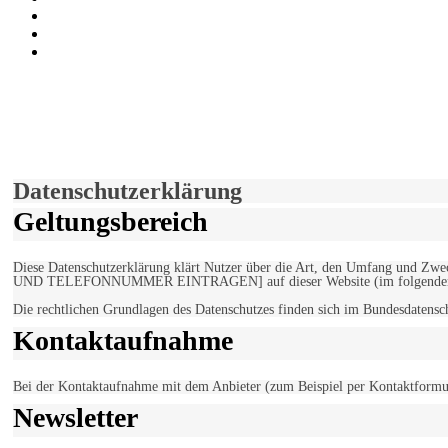
Auf Youtube folgen
der funke - Shop
marxist.com
derfunke.de verwendet Cookies!
Hiermit stimmen Sie der weiteren Nutzung unserer Seite und der V
Einverstanden!
Datenschutzerklärung
Geltungsbereich
Diese Datenschutzerklärung klärt Nutzer über die Art, den Umfang un
UND TELEFONNUMMER EINTRAGEN] auf dieser Website (im folgenden 
Die rechtlichen Grundlagen des Datenschutzes finden sich im Bundesdaten
Kontaktaufnahme
Bei der Kontaktaufnahme mit dem Anbieter (zum Beispiel per Kontaktformula
Newsletter