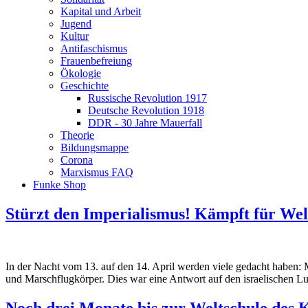
Kapital und Arbeit
Jugend
Kultur
Antifaschismus
Frauenbefreiung
Ökologie
Geschichte
Russische Revolution 1917
Deutsche Revolution 1918
DDR - 30 Jahre Mauerfall
Theorie
Bildungsmappe
Corona
Marxismus FAQ
Funke Shop
Stürzt den Imperialismus! Kämpft für Wel
In der Nacht vom 13. auf den 14. April werden viele gedacht haben: M
und Marschflugkörper. Dies war eine Antwort auf den israelischen Luf
Noch drei Monate bis zur Weltschule de