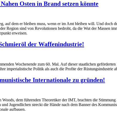
n Nahen Osten in Brand setzen könnte
eg, auf dem er bleiben muss, wenn er im Amt bleiben will. Und doch d
 der Region sind von Revolutionen bedroht, da die Wut der Massen imme
epunkt erweisen.
 Schmieröl der Waffenindustrie!
enden Wochenende zum 60. Mal. Auf dieser staatlichen geförderten Priv
e imperialistische Politik als auch die Profite der Rüstungsindustrie a
mmunistische Internationale zu gründen!
an Woods, dem führenden Theoretiker der IMT, brachten die Stimmung au
tern und Jugendlichen streckt die Hände nach dem Banner des Kommuni
onale aufbauen.