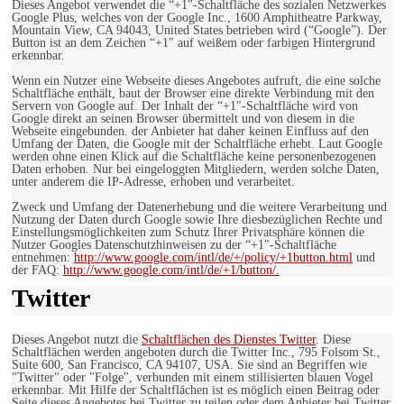
Dieses Angebot verwendet die “+1″-Schaltfläche des sozialen Netzwerkes
Google Plus, welches von der Google Inc., 1600 Amphitheatre Parkway,
Mountain View, CA 94043, United States betrieben wird (“Google”). Der
Button ist an dem Zeichen “+1″ auf weißem oder farbigen Hintergrund
erkennbar.
Wenn ein Nutzer eine Webseite dieses Angebotes aufruft, die eine solche
Schaltfläche enthält, baut der Browser eine direkte Verbindung mit den
Servern von Google auf. Der Inhalt der “+1″-Schaltfläche wird von
Google direkt an seinen Browser übermittelt und von diesem in die
Webseite eingebunden. der Anbieter hat daher keinen Einfluss auf den
Umfang der Daten, die Google mit der Schaltfläche erhebt. Laut Google
werden ohne einen Klick auf die Schaltfläche keine personenbezogenen
Daten erhoben. Nur bei eingeloggten Mitgliedern, werden solche Daten,
unter anderem die IP-Adresse, erhoben und verarbeitet.
Zweck und Umfang der Datenerhebung und die weitere Verarbeitung und
Nutzung der Daten durch Google sowie Ihre diesbezüglichen Rechte und
Einstellungsmöglichkeiten zum Schutz Ihrer Privatsphäre können die
Nutzer Googles Datenschutzhinweisen zu der “+1″-Schaltfläche
entnehmen:
http://www.google.com/intl/de/+/policy/+1button.html
und
der FAQ:
http://www.google.com/intl/de/+1/button/.
Twitter
Dieses Angebot nutzt die
Schaltflächen des Dienstes Twitter
. Diese
Schaltflächen werden angeboten durch die Twitter Inc., 795 Folsom St.,
Suite 600, San Francisco, CA 94107, USA. Sie sind an Begriffen wie
"Twitter" oder "Folge", verbunden mit einem stillisierten blauen Vogel
erkennbar. Mit Hilfe der Schaltflächen ist es möglich einen Beitrag oder
Seite dieses Angebotes bei Twitter zu teilen oder dem Anbieter bei Twitter