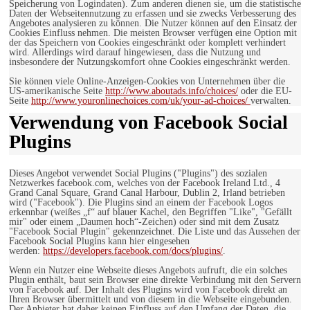
Speicherung von Logindaten). Zum anderen dienen sie, um die statistische
Daten der Webseitennutzung zu erfassen und sie zwecks Verbesserung des
Angebotes analysieren zu können. Die Nutzer können auf den Einsatz der
Cookies Einfluss nehmen. Die meisten Browser verfügen eine Option mit
der das Speichern von Cookies eingeschränkt oder komplett verhindert
wird. Allerdings wird darauf hingewiesen, dass die Nutzung und
insbesondere der Nutzungskomfort ohne Cookies eingeschränkt werden.
Sie können viele Online-Anzeigen-Cookies von Unternehmen über die
US-amerikanische Seite
http://www.aboutads.info/choices/
oder die EU-
Seite
http://www.youronlinechoices.com/uk/your-ad-choices/
verwalten.
Verwendung von Facebook Social
Plugins
Dieses Angebot verwendet Social Plugins ("Plugins") des sozialen
Netzwerkes facebook.com, welches von der Facebook Ireland Ltd., 4
Grand Canal Square, Grand Canal Harbour, Dublin 2, Irland betrieben
wird ("Facebook"). Die Plugins sind an einem der Facebook Logos
erkennbar (weißes „f“ auf blauer Kachel, den Begriffen "Like", "Gefällt
mir" oder einem „Daumen hoch“-Zeichen) oder sind mit dem Zusatz
"Facebook Social Plugin" gekennzeichnet. Die Liste und das Aussehen der
Facebook Social Plugins kann hier eingesehen
werden:
https://developers.facebook.com/docs/plugins/
.
Wenn ein Nutzer eine Webseite dieses Angebots aufruft, die ein solches
Plugin enthält, baut sein Browser eine direkte Verbindung mit den Servern
von Facebook auf. Der Inhalt des Plugins wird von Facebook direkt an
Ihren Browser übermittelt und von diesem in die Webseite eingebunden.
Der Anbieter hat daher keinen Einfluss auf den Umfang der Daten, die