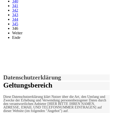
340
341
342
343
344
345
346
Weiter
Ende
derfunke.de verwendet Cookies!
Hiermit stimmen Sie der weiteren Nutzung unserer Seite und der
Verwendung von Cookies zu.
Mehr erfahren
Einverstanden!
Datenschutzerklärung
Geltungsbereich
Diese Datenschutzerklärung klärt Nutzer über die Art, den Umfang und
Zwecke der Erhebung und Verwendung personenbezogener Daten durch
den verantwortlichen Anbieter [HIER BITTE IHREN NAMEN,
ADRESSE, EMAIL UND TELEFONNUMMER EINTRAGEN] auf
dieser Website (im folgenden “Angebot”) auf.