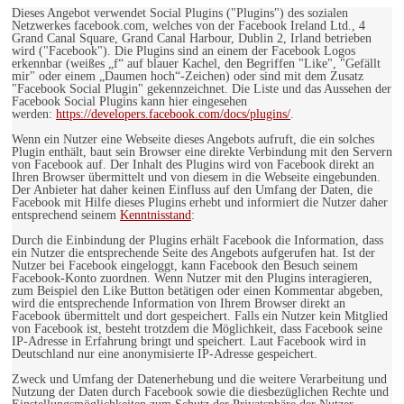
Dieses Angebot verwendet Social Plugins ("Plugins") des sozialen
Netzwerkes facebook.com, welches von der Facebook Ireland Ltd., 4
Grand Canal Square, Grand Canal Harbour, Dublin 2, Irland betrieben
wird ("Facebook"). Die Plugins sind an einem der Facebook Logos
erkennbar (weißes „f“ auf blauer Kachel, den Begriffen "Like", "Gefällt
mir" oder einem „Daumen hoch“-Zeichen) oder sind mit dem Zusatz
"Facebook Social Plugin" gekennzeichnet. Die Liste und das Aussehen der
Facebook Social Plugins kann hier eingesehen
werden:
https://developers.facebook.com/docs/plugins/
.
Wenn ein Nutzer eine Webseite dieses Angebots aufruft, die ein solches
Plugin enthält, baut sein Browser eine direkte Verbindung mit den Servern
von Facebook auf. Der Inhalt des Plugins wird von Facebook direkt an
Ihren Browser übermittelt und von diesem in die Webseite eingebunden.
Der Anbieter hat daher keinen Einfluss auf den Umfang der Daten, die
Facebook mit Hilfe dieses Plugins erhebt und informiert die Nutzer daher
entsprechend seinem
Kenntnisstand
:
Durch die Einbindung der Plugins erhält Facebook die Information, dass
ein Nutzer die entsprechende Seite des Angebots aufgerufen hat. Ist der
Nutzer bei Facebook eingeloggt, kann Facebook den Besuch seinem
Facebook-Konto zuordnen. Wenn Nutzer mit den Plugins interagieren,
zum Beispiel den Like Button betätigen oder einen Kommentar abgeben,
wird die entsprechende Information von Ihrem Browser direkt an
Facebook übermittelt und dort gespeichert. Falls ein Nutzer kein Mitglied
von Facebook ist, besteht trotzdem die Möglichkeit, dass Facebook seine
IP-Adresse in Erfahrung bringt und speichert. Laut Facebook wird in
Deutschland nur eine anonymisierte IP-Adresse gespeichert.
Zweck und Umfang der Datenerhebung und die weitere Verarbeitung und
Nutzung der Daten durch Facebook sowie die diesbezüglichen Rechte und