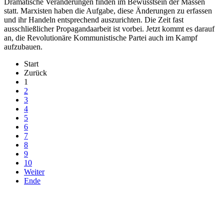
Dramatische Veränderungen finden im Bewusstsein der Massen
statt. Marxisten haben die Aufgabe, diese Änderungen zu erfassen
und ihr Handeln entsprechend auszurichten. Die Zeit fast
ausschließlicher Propagandaarbeit ist vorbei. Jetzt kommt es darauf
an, die Revolutionäre Kommunistische Partei auch im Kampf
aufzubauen.
Start
Zurück
1
2
3
4
5
6
7
8
9
10
Weiter
Ende
derfunke.de verwendet Cookies!
Hiermit stimmen Sie der weiteren Nutzung unserer Seite und der