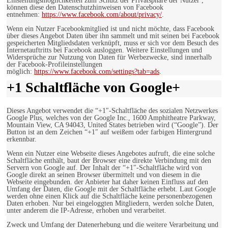
Einstellungsmöglichkeiten zum Schutz der Privatsphäre der Nutzer ,
können diese den Datenschutzhinweisen von Facebook
entnehmen:
https://www.facebook.com/about/privacy/
.
Wenn ein Nutzer Facebookmitglied ist und nicht möchte, dass Facebook
über dieses Angebot Daten über ihn sammelt und mit seinen bei Facebook
gespeicherten Mitgliedsdaten verknüpft, muss er sich vor dem Besuch des
Internetauftritts bei Facebook ausloggen. Weitere Einstellungen und
Widersprüche zur Nutzung von Daten für Werbezwecke, sind innerhalb
der Facebook-Profileinstellungen
möglich:
https://www.facebook.com/settings?tab=ads
.
+1 Schaltfläche von Google+
Dieses Angebot verwendet die “+1″-Schaltfläche des sozialen Netzwerkes
Google Plus, welches von der Google Inc., 1600 Amphitheatre Parkway,
Mountain View, CA 94043, United States betrieben wird (“Google”). Der
Button ist an dem Zeichen “+1″ auf weißem oder farbigen Hintergrund
erkennbar.
Wenn ein Nutzer eine Webseite dieses Angebotes aufruft, die eine solche
Schaltfläche enthält, baut der Browser eine direkte Verbindung mit den
Servern von Google auf. Der Inhalt der “+1″-Schaltfläche wird von
Google direkt an seinen Browser übermittelt und von diesem in die
Webseite eingebunden. der Anbieter hat daher keinen Einfluss auf den
Umfang der Daten, die Google mit der Schaltfläche erhebt. Laut Google
werden ohne einen Klick auf die Schaltfläche keine personenbezogenen
Daten erhoben. Nur bei eingeloggten Mitgliedern, werden solche Daten,
unter anderem die IP-Adresse, erhoben und verarbeitet.
Zweck und Umfang der Datenerhebung und die weitere Verarbeitung und