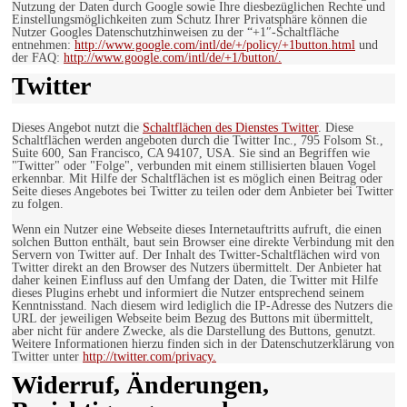
Nutzung der Daten durch Google sowie Ihre diesbezüglichen Rechte und
Einstellungsmöglichkeiten zum Schutz Ihrer Privatsphäre können die
Nutzer Googles Datenschutzhinweisen zu der “+1″-Schaltfläche
entnehmen:
http://www.google.com/intl/de/+/policy/+1button.html
und
der FAQ:
http://www.google.com/intl/de/+1/button/.
Twitter
Dieses Angebot nutzt die
Schaltflächen des Dienstes Twitter
. Diese
Schaltflächen werden angeboten durch die Twitter Inc., 795 Folsom St.,
Suite 600, San Francisco, CA 94107, USA. Sie sind an Begriffen wie
"Twitter" oder "Folge", verbunden mit einem stillisierten blauen Vogel
erkennbar. Mit Hilfe der Schaltflächen ist es möglich einen Beitrag oder
Seite dieses Angebotes bei Twitter zu teilen oder dem Anbieter bei Twitter
zu folgen.
Wenn ein Nutzer eine Webseite dieses Internetauftritts aufruft, die einen
solchen Button enthält, baut sein Browser eine direkte Verbindung mit den
Servern von Twitter auf. Der Inhalt des Twitter-Schaltflächen wird von
Twitter direkt an den Browser des Nutzers übermittelt. Der Anbieter hat
daher keinen Einfluss auf den Umfang der Daten, die Twitter mit Hilfe
dieses Plugins erhebt und informiert die Nutzer entsprechend seinem
Kenntnisstand. Nach diesem wird lediglich die IP-Adresse des Nutzers die
URL der jeweiligen Webseite beim Bezug des Buttons mit übermittelt,
aber nicht für andere Zwecke, als die Darstellung des Buttons, genutzt.
Weitere Informationen hierzu finden sich in der Datenschutzerklärung von
Twitter unter
http://twitter.com/privacy.
Widerruf, Änderungen,