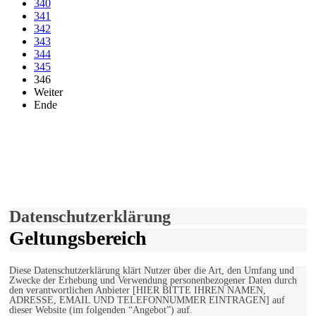
340
341
342
343
344
345
346
Weiter
Ende
derfunke.de verwendet Cookies!
Hiermit stimmen Sie der weiteren Nutzung unserer Seite und der
Verwendung von Cookies zu.
Mehr erfahren
Einverstanden!
Datenschutzerklärung
Geltungsbereich
Diese Datenschutzerklärung klärt Nutzer über die Art, den Umfang und
Zwecke der Erhebung und Verwendung personenbezogener Daten durch
den verantwortlichen Anbieter [HIER BITTE IHREN NAMEN,
ADRESSE, EMAIL UND TELEFONNUMMER EINTRAGEN] auf
dieser Website (im folgenden “Angebot”) auf.