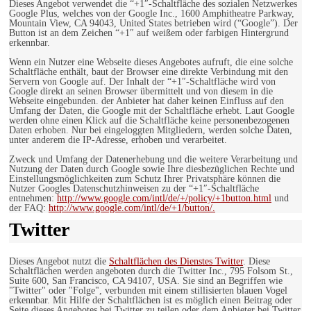
Dieses Angebot verwendet die “+1″-Schaltfläche des sozialen Netzwerkes
Google Plus, welches von der Google Inc., 1600 Amphitheatre Parkway,
Mountain View, CA 94043, United States betrieben wird (“Google”). Der
Button ist an dem Zeichen “+1″ auf weißem oder farbigen Hintergrund
erkennbar.
Wenn ein Nutzer eine Webseite dieses Angebotes aufruft, die eine solche
Schaltfläche enthält, baut der Browser eine direkte Verbindung mit den
Servern von Google auf. Der Inhalt der “+1″-Schaltfläche wird von
Google direkt an seinen Browser übermittelt und von diesem in die
Webseite eingebunden. der Anbieter hat daher keinen Einfluss auf den
Umfang der Daten, die Google mit der Schaltfläche erhebt. Laut Google
werden ohne einen Klick auf die Schaltfläche keine personenbezogenen
Daten erhoben. Nur bei eingeloggten Mitgliedern, werden solche Daten,
unter anderem die IP-Adresse, erhoben und verarbeitet.
Zweck und Umfang der Datenerhebung und die weitere Verarbeitung und
Nutzung der Daten durch Google sowie Ihre diesbezüglichen Rechte und
Einstellungsmöglichkeiten zum Schutz Ihrer Privatsphäre können die
Nutzer Googles Datenschutzhinweisen zu der “+1″-Schaltfläche
entnehmen:
http://www.google.com/intl/de/+/policy/+1button.html
und
der FAQ:
http://www.google.com/intl/de/+1/button/.
Twitter
Dieses Angebot nutzt die
Schaltflächen des Dienstes Twitter
. Diese
Schaltflächen werden angeboten durch die Twitter Inc., 795 Folsom St.,
Suite 600, San Francisco, CA 94107, USA. Sie sind an Begriffen wie
"Twitter" oder "Folge", verbunden mit einem stillisierten blauen Vogel
erkennbar. Mit Hilfe der Schaltflächen ist es möglich einen Beitrag oder
Seite dieses Angebotes bei Twitter zu teilen oder dem Anbieter bei Twitter