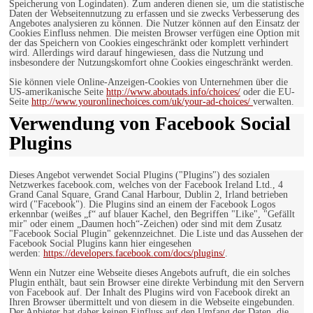
Speicherung von Logindaten). Zum anderen dienen sie, um die statistische
Daten der Webseitennutzung zu erfassen und sie zwecks Verbesserung des
Angebotes analysieren zu können. Die Nutzer können auf den Einsatz der
Cookies Einfluss nehmen. Die meisten Browser verfügen eine Option mit
der das Speichern von Cookies eingeschränkt oder komplett verhindert
wird. Allerdings wird darauf hingewiesen, dass die Nutzung und
insbesondere der Nutzungskomfort ohne Cookies eingeschränkt werden.
Sie können viele Online-Anzeigen-Cookies von Unternehmen über die
US-amerikanische Seite
http://www.aboutads.info/choices/
oder die EU-
Seite
http://www.youronlinechoices.com/uk/your-ad-choices/
verwalten.
Verwendung von Facebook Social
Plugins
Dieses Angebot verwendet Social Plugins ("Plugins") des sozialen
Netzwerkes facebook.com, welches von der Facebook Ireland Ltd., 4
Grand Canal Square, Grand Canal Harbour, Dublin 2, Irland betrieben
wird ("Facebook"). Die Plugins sind an einem der Facebook Logos
erkennbar (weißes „f“ auf blauer Kachel, den Begriffen "Like", "Gefällt
mir" oder einem „Daumen hoch“-Zeichen) oder sind mit dem Zusatz
"Facebook Social Plugin" gekennzeichnet. Die Liste und das Aussehen der
Facebook Social Plugins kann hier eingesehen
werden:
https://developers.facebook.com/docs/plugins/
.
Wenn ein Nutzer eine Webseite dieses Angebots aufruft, die ein solches
Plugin enthält, baut sein Browser eine direkte Verbindung mit den Servern
von Facebook auf. Der Inhalt des Plugins wird von Facebook direkt an
Ihren Browser übermittelt und von diesem in die Webseite eingebunden.
Der Anbieter hat daher keinen Einfluss auf den Umfang der Daten, die