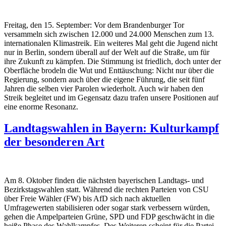
Freitag, den 15. September: Vor dem Brandenburger Tor
versammeln sich zwischen 12.000 und 24.000 Menschen zum 13.
internationalen Klimastreik.
Ein weiteres Mal geht die Jugend nicht
nur in Berlin, sondern überall auf der Welt auf die Straße, um für
ihre Zukunft zu kämpfen. Die Stimmung ist friedlich, doch unter der
Oberfläche brodeln die Wut und Enttäuschung: Nicht nur über die
Regierung, sondern auch über die eigene Führung, die seit fünf
Jahren die selben vier Parolen wiederholt. Auch wir haben den
Streik begleitet und im Gegensatz dazu trafen unsere Positionen auf
eine enorme Resonanz.
Landtagswahlen in Bayern: Kulturkampf
der besonderen Art
Am 8. Oktober finden die nächsten bayerischen Landtags- und
Bezirkstagswahlen statt. Während die rechten Parteien von CSU
über Freie Wähler (FW) bis AfD sich nach aktuellen
Umfragewerten stabilisieren oder sogar stark verbessern würden,
gehen die Ampelparteien Grüne, SPD und FDP geschwächt in die
heiße Phase des Wahlkampfes. Des Weiteren scheint für die Partei