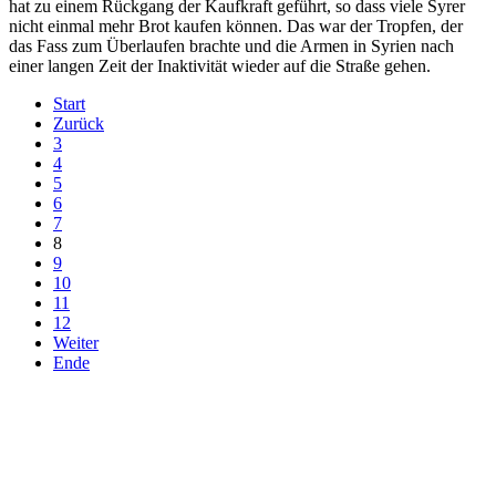
hat zu einem Rückgang der Kaufkraft geführt, so dass viele Syrer
nicht einmal mehr Brot kaufen können. Das war der Tropfen, der
das Fass zum Überlaufen brachte und die Armen in Syrien nach
einer langen Zeit der Inaktivität wieder auf die Straße gehen.
Start
Zurück
3
4
5
6
7
8
9
10
11
12
Weiter
Ende
derfunke.de verwendet Cookies!
Hiermit stimmen Sie der weiteren Nutzung unserer Seite und der
Verwendung von Cookies zu.
Mehr erfahren