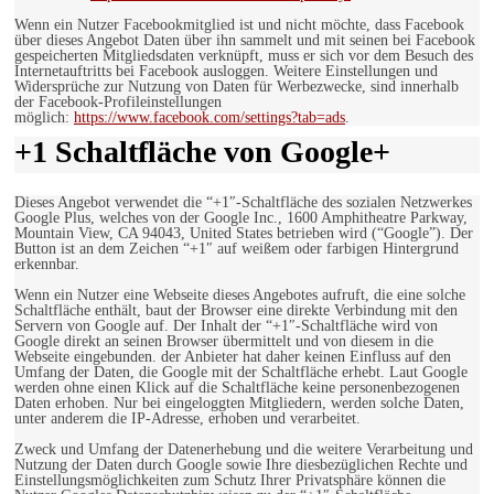
Wenn ein Nutzer Facebookmitglied ist und nicht möchte, dass Facebook
über dieses Angebot Daten über ihn sammelt und mit seinen bei Facebook
gespeicherten Mitgliedsdaten verknüpft, muss er sich vor dem Besuch des
Internetauftritts bei Facebook ausloggen. Weitere Einstellungen und
Widersprüche zur Nutzung von Daten für Werbezwecke, sind innerhalb
der Facebook-Profileinstellungen
möglich:
https://www.facebook.com/settings?tab=ads
.
+1 Schaltfläche von Google+
Dieses Angebot verwendet die “+1″-Schaltfläche des sozialen Netzwerkes
Google Plus, welches von der Google Inc., 1600 Amphitheatre Parkway,
Mountain View, CA 94043, United States betrieben wird (“Google”). Der
Button ist an dem Zeichen “+1″ auf weißem oder farbigen Hintergrund
erkennbar.
Wenn ein Nutzer eine Webseite dieses Angebotes aufruft, die eine solche
Schaltfläche enthält, baut der Browser eine direkte Verbindung mit den
Servern von Google auf. Der Inhalt der “+1″-Schaltfläche wird von
Google direkt an seinen Browser übermittelt und von diesem in die
Webseite eingebunden. der Anbieter hat daher keinen Einfluss auf den
Umfang der Daten, die Google mit der Schaltfläche erhebt. Laut Google
werden ohne einen Klick auf die Schaltfläche keine personenbezogenen
Daten erhoben. Nur bei eingeloggten Mitgliedern, werden solche Daten,
unter anderem die IP-Adresse, erhoben und verarbeitet.
Zweck und Umfang der Datenerhebung und die weitere Verarbeitung und
Nutzung der Daten durch Google sowie Ihre diesbezüglichen Rechte und
Einstellungsmöglichkeiten zum Schutz Ihrer Privatsphäre können die