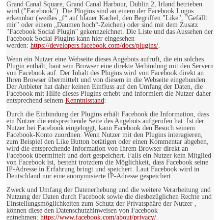
Grand Canal Square, Grand Canal Harbour, Dublin 2, Irland betrieben
wird ("Facebook"). Die Plugins sind an einem der Facebook Logos
erkennbar (weißes „f“ auf blauer Kachel, den Begriffen "Like", "Gefällt
mir" oder einem „Daumen hoch“-Zeichen) oder sind mit dem Zusatz
"Facebook Social Plugin" gekennzeichnet. Die Liste und das Aussehen der
Facebook Social Plugins kann hier eingesehen
werden:
https://developers.facebook.com/docs/plugins/
.
Wenn ein Nutzer eine Webseite dieses Angebots aufruft, die ein solches
Plugin enthält, baut sein Browser eine direkte Verbindung mit den Servern
von Facebook auf. Der Inhalt des Plugins wird von Facebook direkt an
Ihren Browser übermittelt und von diesem in die Webseite eingebunden.
Der Anbieter hat daher keinen Einfluss auf den Umfang der Daten, die
Facebook mit Hilfe dieses Plugins erhebt und informiert die Nutzer daher
entsprechend seinem
Kenntnisstand
:
Durch die Einbindung der Plugins erhält Facebook die Information, dass
ein Nutzer die entsprechende Seite des Angebots aufgerufen hat. Ist der
Nutzer bei Facebook eingeloggt, kann Facebook den Besuch seinem
Facebook-Konto zuordnen. Wenn Nutzer mit den Plugins interagieren,
zum Beispiel den Like Button betätigen oder einen Kommentar abgeben,
wird die entsprechende Information von Ihrem Browser direkt an
Facebook übermittelt und dort gespeichert. Falls ein Nutzer kein Mitglied
von Facebook ist, besteht trotzdem die Möglichkeit, dass Facebook seine
IP-Adresse in Erfahrung bringt und speichert. Laut Facebook wird in
Deutschland nur eine anonymisierte IP-Adresse gespeichert.
Zweck und Umfang der Datenerhebung und die weitere Verarbeitung und
Nutzung der Daten durch Facebook sowie die diesbezüglichen Rechte und
Einstellungsmöglichkeiten zum Schutz der Privatsphäre der Nutzer ,
können diese den Datenschutzhinweisen von Facebook
entnehmen:
https://www.facebook.com/about/privacy/
.