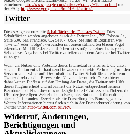
Nutzer Googles Datenschutzhinweisen zu der “+1″-Schaltfläche
entnehmen:
http://www.google.com/intl/de/+/policy/+1button.html
und
der FAQ:
http://www.google.com/intl/de/+1/button/.
Twitter
Dieses Angebot nutzt die
Schaltflächen des Dienstes Twitter
. Diese
Schaltflächen werden angeboten durch die Twitter Inc., 795 Folsom St.,
Suite 600, San Francisco, CA 94107, USA. Sie sind an Begriffen wie
"Twitter" oder "Folge", verbunden mit einem stillisierten blauen Vogel
erkennbar. Mit Hilfe der Schaltflächen ist es möglich einen Beitrag oder
Seite dieses Angebotes bei Twitter zu teilen oder dem Anbieter bei Twitter
zu folgen.
Wenn ein Nutzer eine Webseite dieses Internetauftritts aufruft, die einen
solchen Button enthält, baut sein Browser eine direkte Verbindung mit den
Servern von Twitter auf. Der Inhalt des Twitter-Schaltflächen wird von
Twitter direkt an den Browser des Nutzers übermittelt. Der Anbieter hat
daher keinen Einfluss auf den Umfang der Daten, die Twitter mit Hilfe
dieses Plugins erhebt und informiert die Nutzer entsprechend seinem
Kenntnisstand. Nach diesem wird lediglich die IP-Adresse des Nutzers die
URL der jeweiligen Webseite beim Bezug des Buttons mit übermittelt,
aber nicht für andere Zwecke, als die Darstellung des Buttons, genutzt.
Weitere Informationen hierzu finden sich in der Datenschutzerklärung von
Twitter unter
http://twitter.com/privacy.
Widerruf, Änderungen,
Berichtigungen und
Aktualisierungen