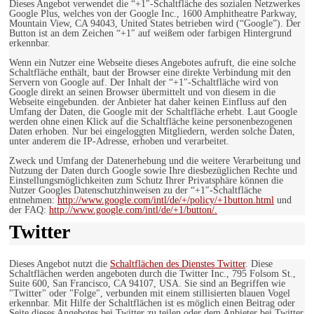
Dieses Angebot verwendet die “+1″-Schaltfläche des sozialen Netzwerkes
Google Plus, welches von der Google Inc., 1600 Amphitheatre Parkway,
Mountain View, CA 94043, United States betrieben wird (“Google”). Der
Button ist an dem Zeichen “+1″ auf weißem oder farbigen Hintergrund
erkennbar.
Wenn ein Nutzer eine Webseite dieses Angebotes aufruft, die eine solche
Schaltfläche enthält, baut der Browser eine direkte Verbindung mit den
Servern von Google auf. Der Inhalt der “+1″-Schaltfläche wird von
Google direkt an seinen Browser übermittelt und von diesem in die
Webseite eingebunden. der Anbieter hat daher keinen Einfluss auf den
Umfang der Daten, die Google mit der Schaltfläche erhebt. Laut Google
werden ohne einen Klick auf die Schaltfläche keine personenbezogenen
Daten erhoben. Nur bei eingeloggten Mitgliedern, werden solche Daten,
unter anderem die IP-Adresse, erhoben und verarbeitet.
Zweck und Umfang der Datenerhebung und die weitere Verarbeitung und
Nutzung der Daten durch Google sowie Ihre diesbezüglichen Rechte und
Einstellungsmöglichkeiten zum Schutz Ihrer Privatsphäre können die
Nutzer Googles Datenschutzhinweisen zu der “+1″-Schaltfläche
entnehmen:
http://www.google.com/intl/de/+/policy/+1button.html
und
der FAQ:
http://www.google.com/intl/de/+1/button/.
Twitter
Dieses Angebot nutzt die
Schaltflächen des Dienstes Twitter
. Diese
Schaltflächen werden angeboten durch die Twitter Inc., 795 Folsom St.,
Suite 600, San Francisco, CA 94107, USA. Sie sind an Begriffen wie
"Twitter" oder "Folge", verbunden mit einem stillisierten blauen Vogel
erkennbar. Mit Hilfe der Schaltflächen ist es möglich einen Beitrag oder
Seite dieses Angebotes bei Twitter zu teilen oder dem Anbieter bei Twitter