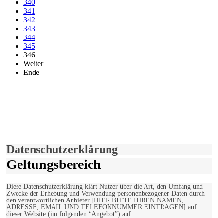
340
341
342
343
344
345
346
Weiter
Ende
derfunke.de verwendet Cookies!
Hiermit stimmen Sie der weiteren Nutzung unserer Seite und der
Verwendung von Cookies zu.
Mehr erfahren
Einverstanden!
Datenschutzerklärung
Geltungsbereich
Diese Datenschutzerklärung klärt Nutzer über die Art, den Umfang und
Zwecke der Erhebung und Verwendung personenbezogener Daten durch
den verantwortlichen Anbieter [HIER BITTE IHREN NAMEN,
ADRESSE, EMAIL UND TELEFONNUMMER EINTRAGEN] auf
dieser Website (im folgenden “Angebot”) auf.