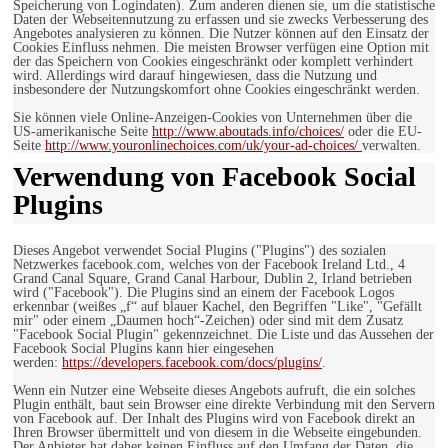
Speicherung von Logindaten). Zum anderen dienen sie, um die statistische
Daten der Webseitennutzung zu erfassen und sie zwecks Verbesserung des
Angebotes analysieren zu können. Die Nutzer können auf den Einsatz der
Cookies Einfluss nehmen. Die meisten Browser verfügen eine Option mit
der das Speichern von Cookies eingeschränkt oder komplett verhindert
wird. Allerdings wird darauf hingewiesen, dass die Nutzung und
insbesondere der Nutzungskomfort ohne Cookies eingeschränkt werden.
Sie können viele Online-Anzeigen-Cookies von Unternehmen über die
US-amerikanische Seite
http://www.aboutads.info/choices/
oder die EU-
Seite
http://www.youronlinechoices.com/uk/your-ad-choices/
verwalten.
Verwendung von Facebook Social
Plugins
Dieses Angebot verwendet Social Plugins ("Plugins") des sozialen
Netzwerkes facebook.com, welches von der Facebook Ireland Ltd., 4
Grand Canal Square, Grand Canal Harbour, Dublin 2, Irland betrieben
wird ("Facebook"). Die Plugins sind an einem der Facebook Logos
erkennbar (weißes „f“ auf blauer Kachel, den Begriffen "Like", "Gefällt
mir" oder einem „Daumen hoch“-Zeichen) oder sind mit dem Zusatz
"Facebook Social Plugin" gekennzeichnet. Die Liste und das Aussehen der
Facebook Social Plugins kann hier eingesehen
werden:
https://developers.facebook.com/docs/plugins/
.
Wenn ein Nutzer eine Webseite dieses Angebots aufruft, die ein solches
Plugin enthält, baut sein Browser eine direkte Verbindung mit den Servern
von Facebook auf. Der Inhalt des Plugins wird von Facebook direkt an
Ihren Browser übermittelt und von diesem in die Webseite eingebunden.
Der Anbieter hat daher keinen Einfluss auf den Umfang der Daten, die