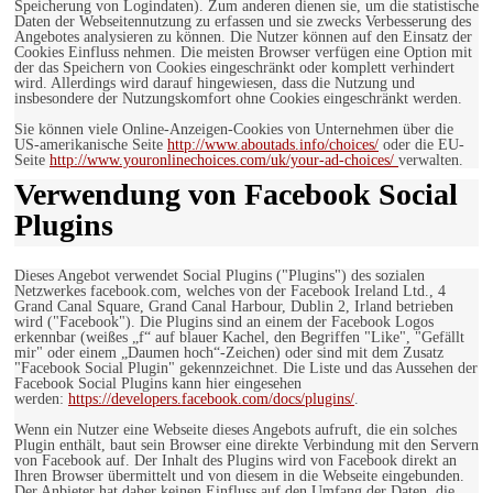
Speicherung von Logindaten). Zum anderen dienen sie, um die statistische
Daten der Webseitennutzung zu erfassen und sie zwecks Verbesserung des
Angebotes analysieren zu können. Die Nutzer können auf den Einsatz der
Cookies Einfluss nehmen. Die meisten Browser verfügen eine Option mit
der das Speichern von Cookies eingeschränkt oder komplett verhindert
wird. Allerdings wird darauf hingewiesen, dass die Nutzung und
insbesondere der Nutzungskomfort ohne Cookies eingeschränkt werden.
Sie können viele Online-Anzeigen-Cookies von Unternehmen über die
US-amerikanische Seite
http://www.aboutads.info/choices/
oder die EU-
Seite
http://www.youronlinechoices.com/uk/your-ad-choices/
verwalten.
Verwendung von Facebook Social
Plugins
Dieses Angebot verwendet Social Plugins ("Plugins") des sozialen
Netzwerkes facebook.com, welches von der Facebook Ireland Ltd., 4
Grand Canal Square, Grand Canal Harbour, Dublin 2, Irland betrieben
wird ("Facebook"). Die Plugins sind an einem der Facebook Logos
erkennbar (weißes „f“ auf blauer Kachel, den Begriffen "Like", "Gefällt
mir" oder einem „Daumen hoch“-Zeichen) oder sind mit dem Zusatz
"Facebook Social Plugin" gekennzeichnet. Die Liste und das Aussehen der
Facebook Social Plugins kann hier eingesehen
werden:
https://developers.facebook.com/docs/plugins/
.
Wenn ein Nutzer eine Webseite dieses Angebots aufruft, die ein solches
Plugin enthält, baut sein Browser eine direkte Verbindung mit den Servern
von Facebook auf. Der Inhalt des Plugins wird von Facebook direkt an
Ihren Browser übermittelt und von diesem in die Webseite eingebunden.
Der Anbieter hat daher keinen Einfluss auf den Umfang der Daten, die