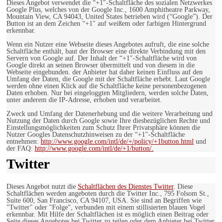
Dieses Angebot verwendet die “+1″-Schaltfläche des sozialen Netzwerkes
Google Plus, welches von der Google Inc., 1600 Amphitheatre Parkway,
Mountain View, CA 94043, United States betrieben wird (“Google”). Der
Button ist an dem Zeichen “+1″ auf weißem oder farbigen Hintergrund
erkennbar.
Wenn ein Nutzer eine Webseite dieses Angebotes aufruft, die eine solche
Schaltfläche enthält, baut der Browser eine direkte Verbindung mit den
Servern von Google auf. Der Inhalt der “+1″-Schaltfläche wird von
Google direkt an seinen Browser übermittelt und von diesem in die
Webseite eingebunden. der Anbieter hat daher keinen Einfluss auf den
Umfang der Daten, die Google mit der Schaltfläche erhebt. Laut Google
werden ohne einen Klick auf die Schaltfläche keine personenbezogenen
Daten erhoben. Nur bei eingeloggten Mitgliedern, werden solche Daten,
unter anderem die IP-Adresse, erhoben und verarbeitet.
Zweck und Umfang der Datenerhebung und die weitere Verarbeitung und
Nutzung der Daten durch Google sowie Ihre diesbezüglichen Rechte und
Einstellungsmöglichkeiten zum Schutz Ihrer Privatsphäre können die
Nutzer Googles Datenschutzhinweisen zu der “+1″-Schaltfläche
entnehmen:
http://www.google.com/intl/de/+/policy/+1button.html
und
der FAQ:
http://www.google.com/intl/de/+1/button/.
Twitter
Dieses Angebot nutzt die
Schaltflächen des Dienstes Twitter
. Diese
Schaltflächen werden angeboten durch die Twitter Inc., 795 Folsom St.,
Suite 600, San Francisco, CA 94107, USA. Sie sind an Begriffen wie
"Twitter" oder "Folge", verbunden mit einem stillisierten blauen Vogel
erkennbar. Mit Hilfe der Schaltflächen ist es möglich einen Beitrag oder
Seite dieses Angebotes bei Twitter zu teilen oder dem Anbieter bei Twitter