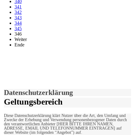
340
341
342
343
344
345
346
Weiter
Ende
derfunke.de verwendet Cookies!
Hiermit stimmen Sie der weiteren Nutzung unserer Seite und der
Verwendung von Cookies zu.
Mehr erfahren
Einverstanden!
Datenschutzerklärung
Geltungsbereich
Diese Datenschutzerklärung klärt Nutzer über die Art, den Umfang und
Zwecke der Erhebung und Verwendung personenbezogener Daten durch
den verantwortlichen Anbieter [HIER BITTE IHREN NAMEN,
ADRESSE, EMAIL UND TELEFONNUMMER EINTRAGEN] auf
dieser Website (im folgenden “Angebot”) auf.