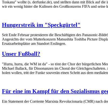
Toskana" wollte (s. derfunke.de), und stellten dann mit Blick auf d
wir ein wenig hinter die Kulissen des Großkonzerns FIFA und seine k
Hungerstreik im "Speckgürtel"
Seit Ende Februar protestieren die Beschäftigten des Panasonic-Bild
Angesichts der vom Mutterkonzern Matsushita Toshiba Picture Displ
Ersatzarbeitsplätze am Standort Esslingen.
Unser Fußball?
"Hurra, hurra, die WM ist da" - so tönt der Chor der bürgerlichen Me
Michael Ballack, für Dissonanzen im Choral der Gleichgeschalteten. 
holen wollen, tritt der Funke souverän einen Schritt aus dem medial
Für eine im Kampf für den Sozialismus ge
Ein Statement der Corriente Marxista Revolucionaria (CMR) nach d