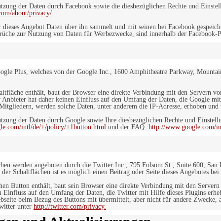
ung der Daten durch Facebook sowie die diesbezüglichen Rechte und Einstell
com/about/privacy/
.
 dieses Angebot Daten über ihn sammelt und mit seinen bei Facebook gespeiche
sprüche zur Nutzung von Daten für Werbezwecke, sind innerhalb der Facebook-P
ogle Plus, welches von der Google Inc., 1600 Amphitheatre Parkway, Mountain
altfläche enthält, baut der Browser eine direkte Verbindung mit den Servern v
 Anbieter hat daher keinen Einfluss auf den Umfang der Daten, die Google mit
itgliedern, werden solche Daten, unter anderem die IP-Adresse, erhoben und v
zung der Daten durch Google sowie Ihre diesbezüglichen Rechte und Einstellu
le.com/intl/de/+/policy/+1button.html
und der FAQ:
http://www.google.com/int
ächen werden angeboten durch die Twitter Inc., 795 Folsom St., Suite 600, San
 der Schaltflächen ist es möglich einen Beitrag oder Seite dieses Angebotes bei
lchen Button enthält, baut sein Browser eine direkte Verbindung mit den Servern
n Einfluss auf den Umfang der Daten, die Twitter mit Hilfe dieses Plugins erh
seite beim Bezug des Buttons mit übermittelt, aber nicht für andere Zwecke, al
witter unter
http://twitter.com/privacy.