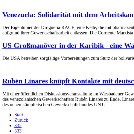
Venezuela: Solidarität mit dem Arbeitsk
Der Eigentümer der Drogueria RACE, eine Kette, die mit pharmazeu
aufgrund ihrer Gewerkschaftsarbeit entlassen. Die Corriente Marxis
US-Großmanöver in der Karibik - eine W
Die USA betreiben sorgfältige Vorbereitungen zum Sturz der bolivaris
Rubén Linares knüpft Kontakte mit deuts
Mit einer öffentlichen Diskussionsveranstaltung im Wiesbadener Ge
des venezolanischen Gewerkschafters Rubén Linares zu Ende. Linare
des neuen kämpferischen Gewerkschaftsbundes UNT.
Start
Zurück
332
333