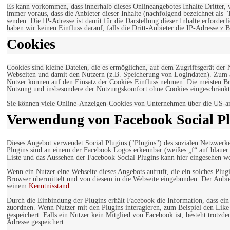
Es kann vorkommen, dass innerhalb dieses Onlineangebotes Inhalte Dritter
immer voraus, dass die Anbieter dieser Inhalte (nachfolgend bezeichnet als 
senden. Die IP-Adresse ist damit für die Darstellung dieser Inhalte erforde
haben wir keinen Einfluss darauf, falls die Dritt-Anbieter die IP-Adresse z.B
Cookies
Cookies sind kleine Dateien, die es ermöglichen, auf dem Zugriffsgerät der
Webseiten und damit den Nutzern (z.B. Speicherung von Logindaten). Zum an
Nutzer können auf den Einsatz der Cookies Einfluss nehmen. Die meisten Br
Nutzung und insbesondere der Nutzungskomfort ohne Cookies eingeschränkt
Sie können viele Online-Anzeigen-Cookies von Unternehmen über die US-a
Verwendung von Facebook Social Pl
Dieses Angebot verwendet Social Plugins ("Plugins") des sozialen Netzwerk
Plugins sind an einem der Facebook Logos erkennbar (weißes „f“ auf blaue
Liste und das Aussehen der Facebook Social Plugins kann hier eingesehen 
Wenn ein Nutzer eine Webseite dieses Angebots aufruft, die ein solches Plug
Browser übermittelt und von diesem in die Webseite eingebunden. Der Anbiet
seinem
Kenntnisstand
:
Durch die Einbindung der Plugins erhält Facebook die Information, dass ei
zuordnen. Wenn Nutzer mit den Plugins interagieren, zum Beispiel den Like
gespeichert. Falls ein Nutzer kein Mitglied von Facebook ist, besteht trotz
Adresse gespeichert.