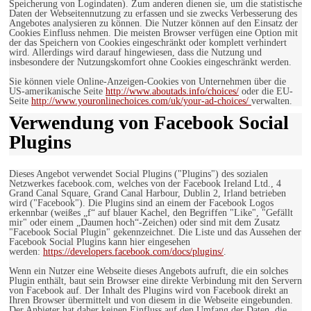
Speicherung von Logindaten). Zum anderen dienen sie, um die statistische
Daten der Webseitennutzung zu erfassen und sie zwecks Verbesserung des
Angebotes analysieren zu können. Die Nutzer können auf den Einsatz der
Cookies Einfluss nehmen. Die meisten Browser verfügen eine Option mit
der das Speichern von Cookies eingeschränkt oder komplett verhindert
wird. Allerdings wird darauf hingewiesen, dass die Nutzung und
insbesondere der Nutzungskomfort ohne Cookies eingeschränkt werden.
Sie können viele Online-Anzeigen-Cookies von Unternehmen über die
US-amerikanische Seite
http://www.aboutads.info/choices/
oder die EU-
Seite
http://www.youronlinechoices.com/uk/your-ad-choices/
verwalten.
Verwendung von Facebook Social
Plugins
Dieses Angebot verwendet Social Plugins ("Plugins") des sozialen
Netzwerkes facebook.com, welches von der Facebook Ireland Ltd., 4
Grand Canal Square, Grand Canal Harbour, Dublin 2, Irland betrieben
wird ("Facebook"). Die Plugins sind an einem der Facebook Logos
erkennbar (weißes „f“ auf blauer Kachel, den Begriffen "Like", "Gefällt
mir" oder einem „Daumen hoch“-Zeichen) oder sind mit dem Zusatz
"Facebook Social Plugin" gekennzeichnet. Die Liste und das Aussehen der
Facebook Social Plugins kann hier eingesehen
werden:
https://developers.facebook.com/docs/plugins/
.
Wenn ein Nutzer eine Webseite dieses Angebots aufruft, die ein solches
Plugin enthält, baut sein Browser eine direkte Verbindung mit den Servern
von Facebook auf. Der Inhalt des Plugins wird von Facebook direkt an
Ihren Browser übermittelt und von diesem in die Webseite eingebunden.
Der Anbieter hat daher keinen Einfluss auf den Umfang der Daten, die