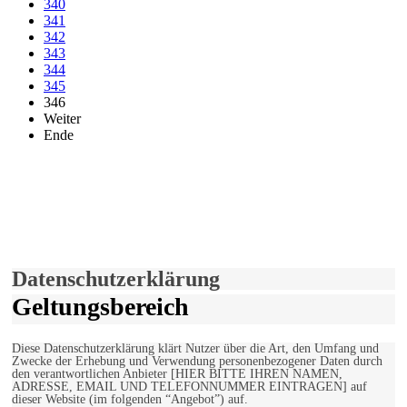
340
341
342
343
344
345
346
Weiter
Ende
derfunke.de verwendet Cookies!
Hiermit stimmen Sie der weiteren Nutzung unserer Seite und der
Verwendung von Cookies zu.
Mehr erfahren
Einverstanden!
Datenschutzerklärung
Geltungsbereich
Diese Datenschutzerklärung klärt Nutzer über die Art, den Umfang und
Zwecke der Erhebung und Verwendung personenbezogener Daten durch
den verantwortlichen Anbieter [HIER BITTE IHREN NAMEN,
ADRESSE, EMAIL UND TELEFONNUMMER EINTRAGEN] auf
dieser Website (im folgenden “Angebot”) auf.