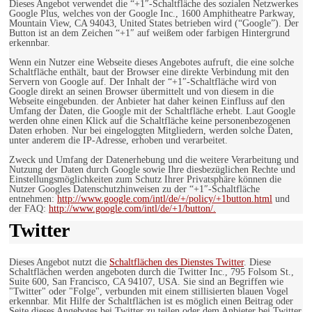
Dieses Angebot verwendet die “+1″-Schaltfläche des sozialen Netzwerkes
Google Plus, welches von der Google Inc., 1600 Amphitheatre Parkway,
Mountain View, CA 94043, United States betrieben wird (“Google”). Der
Button ist an dem Zeichen “+1″ auf weißem oder farbigen Hintergrund
erkennbar.
Wenn ein Nutzer eine Webseite dieses Angebotes aufruft, die eine solche
Schaltfläche enthält, baut der Browser eine direkte Verbindung mit den
Servern von Google auf. Der Inhalt der “+1″-Schaltfläche wird von
Google direkt an seinen Browser übermittelt und von diesem in die
Webseite eingebunden. der Anbieter hat daher keinen Einfluss auf den
Umfang der Daten, die Google mit der Schaltfläche erhebt. Laut Google
werden ohne einen Klick auf die Schaltfläche keine personenbezogenen
Daten erhoben. Nur bei eingeloggten Mitgliedern, werden solche Daten,
unter anderem die IP-Adresse, erhoben und verarbeitet.
Zweck und Umfang der Datenerhebung und die weitere Verarbeitung und
Nutzung der Daten durch Google sowie Ihre diesbezüglichen Rechte und
Einstellungsmöglichkeiten zum Schutz Ihrer Privatsphäre können die
Nutzer Googles Datenschutzhinweisen zu der “+1″-Schaltfläche
entnehmen:
http://www.google.com/intl/de/+/policy/+1button.html
und
der FAQ:
http://www.google.com/intl/de/+1/button/.
Twitter
Dieses Angebot nutzt die
Schaltflächen des Dienstes Twitter
. Diese
Schaltflächen werden angeboten durch die Twitter Inc., 795 Folsom St.,
Suite 600, San Francisco, CA 94107, USA. Sie sind an Begriffen wie
"Twitter" oder "Folge", verbunden mit einem stillisierten blauen Vogel
erkennbar. Mit Hilfe der Schaltflächen ist es möglich einen Beitrag oder
Seite dieses Angebotes bei Twitter zu teilen oder dem Anbieter bei Twitter