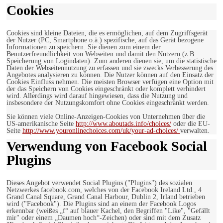
Cookies
Cookies sind kleine Dateien, die es ermöglichen, auf dem Zugriffsgerät
der Nutzer (PC, Smartphone o.ä.) spezifische, auf das Gerät bezogene
Informationen zu speichern. Sie dienen zum einem der
Benutzerfreundlichkeit von Webseiten und damit den Nutzern (z.B.
Speicherung von Logindaten). Zum anderen dienen sie, um die statistische
Daten der Webseitennutzung zu erfassen und sie zwecks Verbesserung des
Angebotes analysieren zu können. Die Nutzer können auf den Einsatz der
Cookies Einfluss nehmen. Die meisten Browser verfügen eine Option mit
der das Speichern von Cookies eingeschränkt oder komplett verhindert
wird. Allerdings wird darauf hingewiesen, dass die Nutzung und
insbesondere der Nutzungskomfort ohne Cookies eingeschränkt werden.
Sie können viele Online-Anzeigen-Cookies von Unternehmen über die
US-amerikanische Seite
http://www.aboutads.info/choices/
oder die EU-
Seite
http://www.youronlinechoices.com/uk/your-ad-choices/
verwalten.
Verwendung von Facebook Social
Plugins
Dieses Angebot verwendet Social Plugins ("Plugins") des sozialen
Netzwerkes facebook.com, welches von der Facebook Ireland Ltd., 4
Grand Canal Square, Grand Canal Harbour, Dublin 2, Irland betrieben
wird ("Facebook"). Die Plugins sind an einem der Facebook Logos
erkennbar (weißes „f“ auf blauer Kachel, den Begriffen "Like", "Gefällt
mir" oder einem „Daumen hoch“-Zeichen) oder sind mit dem Zusatz