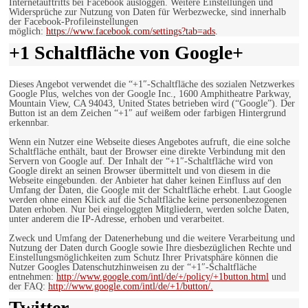
Internetauftritts bei Facebook ausloggen. Weitere Einstellungen und
Widersprüche zur Nutzung von Daten für Werbezwecke, sind innerhalb
der Facebook-Profileinstellungen
möglich:
https://www.facebook.com/settings?tab=ads
.
+1 Schaltfläche von Google+
Dieses Angebot verwendet die “+1″-Schaltfläche des sozialen Netzwerkes
Google Plus, welches von der Google Inc., 1600 Amphitheatre Parkway,
Mountain View, CA 94043, United States betrieben wird (“Google”). Der
Button ist an dem Zeichen “+1″ auf weißem oder farbigen Hintergrund
erkennbar.
Wenn ein Nutzer eine Webseite dieses Angebotes aufruft, die eine solche
Schaltfläche enthält, baut der Browser eine direkte Verbindung mit den
Servern von Google auf. Der Inhalt der “+1″-Schaltfläche wird von
Google direkt an seinen Browser übermittelt und von diesem in die
Webseite eingebunden. der Anbieter hat daher keinen Einfluss auf den
Umfang der Daten, die Google mit der Schaltfläche erhebt. Laut Google
werden ohne einen Klick auf die Schaltfläche keine personenbezogenen
Daten erhoben. Nur bei eingeloggten Mitgliedern, werden solche Daten,
unter anderem die IP-Adresse, erhoben und verarbeitet.
Zweck und Umfang der Datenerhebung und die weitere Verarbeitung und
Nutzung der Daten durch Google sowie Ihre diesbezüglichen Rechte und
Einstellungsmöglichkeiten zum Schutz Ihrer Privatsphäre können die
Nutzer Googles Datenschutzhinweisen zu der “+1″-Schaltfläche
entnehmen:
http://www.google.com/intl/de/+/policy/+1button.html
und
der FAQ:
http://www.google.com/intl/de/+1/button/.
Twitter