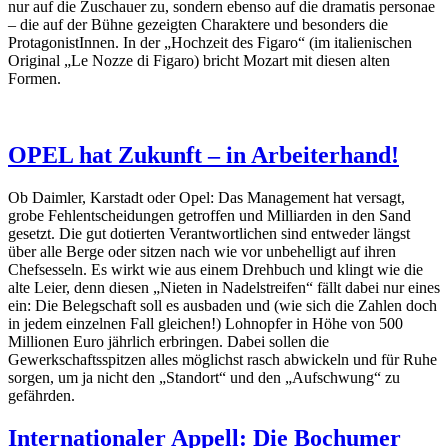
nur auf die Zuschauer zu, sondern ebenso auf die dramatis personae
– die auf der Bühne gezeigten Charaktere und besonders die
ProtagonistInnen. In der „Hochzeit des Figaro“ (im italienischen
Original „Le Nozze di Figaro) bricht Mozart mit diesen alten
Formen.
OPEL hat Zukunft – in Arbeiterhand!
Ob Daimler, Karstadt oder Opel: Das Management hat versagt,
grobe Fehlentscheidungen getroffen und Milliarden in den Sand
gesetzt. Die gut dotierten Verantwortlichen sind entweder längst
über alle Berge oder sitzen nach wie vor unbehelligt auf ihren
Chefsesseln. Es wirkt wie aus einem Drehbuch und klingt wie die
alte Leier, denn diesen „Nieten in Nadelstreifen“ fällt dabei nur eines
ein: Die Belegschaft soll es ausbaden und (wie sich die Zahlen doch
in jedem einzelnen Fall gleichen!) Lohnopfer in Höhe von 500
Millionen Euro jährlich erbringen. Dabei sollen die
Gewerkschaftsspitzen alles möglichst rasch abwickeln und für Ruhe
sorgen, um ja nicht den „Standort“ und den „Aufschwung“ zu
gefährden.
Internationaler Appell: Die Bochumer