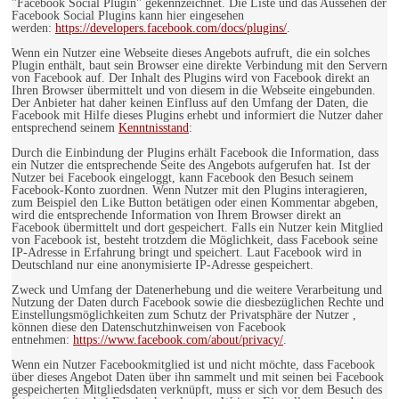
"Facebook Social Plugin" gekennzeichnet. Die Liste und das Aussehen der
Facebook Social Plugins kann hier eingesehen
werden:
https://developers.facebook.com/docs/plugins/
.
Wenn ein Nutzer eine Webseite dieses Angebots aufruft, die ein solches
Plugin enthält, baut sein Browser eine direkte Verbindung mit den Servern
von Facebook auf. Der Inhalt des Plugins wird von Facebook direkt an
Ihren Browser übermittelt und von diesem in die Webseite eingebunden.
Der Anbieter hat daher keinen Einfluss auf den Umfang der Daten, die
Facebook mit Hilfe dieses Plugins erhebt und informiert die Nutzer daher
entsprechend seinem
Kenntnisstand
:
Durch die Einbindung der Plugins erhält Facebook die Information, dass
ein Nutzer die entsprechende Seite des Angebots aufgerufen hat. Ist der
Nutzer bei Facebook eingeloggt, kann Facebook den Besuch seinem
Facebook-Konto zuordnen. Wenn Nutzer mit den Plugins interagieren,
zum Beispiel den Like Button betätigen oder einen Kommentar abgeben,
wird die entsprechende Information von Ihrem Browser direkt an
Facebook übermittelt und dort gespeichert. Falls ein Nutzer kein Mitglied
von Facebook ist, besteht trotzdem die Möglichkeit, dass Facebook seine
IP-Adresse in Erfahrung bringt und speichert. Laut Facebook wird in
Deutschland nur eine anonymisierte IP-Adresse gespeichert.
Zweck und Umfang der Datenerhebung und die weitere Verarbeitung und
Nutzung der Daten durch Facebook sowie die diesbezüglichen Rechte und
Einstellungsmöglichkeiten zum Schutz der Privatsphäre der Nutzer ,
können diese den Datenschutzhinweisen von Facebook
entnehmen:
https://www.facebook.com/about/privacy/
.
Wenn ein Nutzer Facebookmitglied ist und nicht möchte, dass Facebook
über dieses Angebot Daten über ihn sammelt und mit seinen bei Facebook
gespeicherten Mitgliedsdaten verknüpft, muss er sich vor dem Besuch des