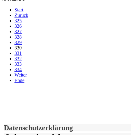
Start
Zurück
325
326
327
328
329
330
331
332
333
334
Weiter
Ende
derfunke.de verwendet Cookies!
Hiermit stimmen Sie der weiteren Nutzung unserer Seite und der
Verwendung von Cookies zu.
Mehr erfahren
Einverstanden!
Datenschutzerklärung