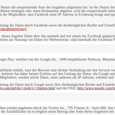
n Nutzer die entsprechende Seite des Angebots aufgerufen hat. Ist der Nutzer
 Button betätigen oder einen Kommentar abgeben, wird die entsprechende Info
dem die Möglichkeit, dass Facebook seine IP-Adresse in Erfahrung bringt und sp
ung der Daten durch Facebook sowie die diesbezüglichen Rechte und Einstell
com/about/privacy/
.
 dieses Angebot Daten über ihn sammelt und mit seinen bei Facebook gespeiche
sprüche zur Nutzung von Daten für Werbezwecke, sind innerhalb der Facebook-P
ogle Plus, welches von der Google Inc., 1600 Amphitheatre Parkway, Mountain
altfläche enthält, baut der Browser eine direkte Verbindung mit den Servern v
 Anbieter hat daher keinen Einfluss auf den Umfang der Daten, die Google mit
itgliedern, werden solche Daten, unter anderem die IP-Adresse, erhoben und v
zung der Daten durch Google sowie Ihre diesbezüglichen Rechte und Einstellu
le.com/intl/de/+/policy/+1button.html
und der FAQ:
http://www.google.com/int
ächen werden angeboten durch die Twitter Inc., 795 Folsom St., Suite 600, San
 der Schaltflächen ist es möglich einen Beitrag oder Seite dieses Angebotes bei