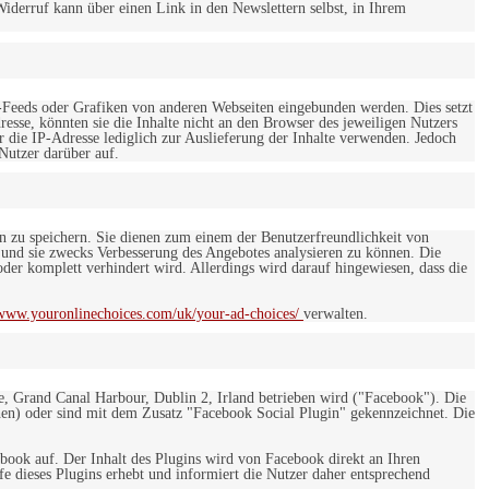
iderruf kann über einen Link in den Newslettern selbst, in Ihrem
-Feeds oder Grafiken von anderen Webseiten eingebunden werden. Dies setzt
esse, könnten sie die Inhalte nicht an den Browser des jeweiligen Nutzers
r die IP-Adresse lediglich zur Auslieferung der Inhalte verwenden. Jedoch
 Nutzer darüber auf.
en zu speichern. Sie dienen zum einem der Benutzerfreundlichkeit von
 und sie zwecks Verbesserung des Angebotes analysieren zu können. Die
er komplett verhindert wird. Allerdings wird darauf hingewiesen, dass die
/www.youronlinechoices.com/uk/your-ad-choices/
verwalten.
e, Grand Canal Harbour, Dublin 2, Irland betrieben wird ("Facebook"). Die
en) oder sind mit dem Zusatz "Facebook Social Plugin" gekennzeichnet. Die
ebook auf. Der Inhalt des Plugins wird von Facebook direkt an Ihren
e dieses Plugins erhebt und informiert die Nutzer daher entsprechend