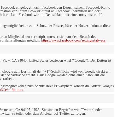
 bei Facebook eingeloggt, kann Facebook den Besuch seinem Facebook-Konto
rmation von Ihrem Browser direkt an Facebook übermittelt und dort
eichert. Laut Facebook wird in Deutschland nur eine anonymisierte IP-
ungsmöglichkeiten zum Schutz der Privatsphäre der Nutzer , können diese
rten Mitgliedsdaten verknüpft, muss er sich vor dem Besuch des
rofileinstellungen möglich:
https://www.facebook.com/settings?tab=ads
.
 View, CA 94043, United States betrieben wird (“Google”). Der Button ist
on Google auf. Der Inhalt der “+1″-Schaltfläche wird von Google direkt an
 der Schaltfläche erhebt. Laut Google werden ohne einen Klick auf die
erarbeitet.
ngsmöglichkeiten zum Schutz Ihrer Privatsphäre können die Nutzer Googles
l/de/+1/button/.
 Francisco, CA 94107, USA. Sie sind an Begriffen wie "Twitter" oder
 Twitter zu teilen oder dem Anbieter bei Twitter zu folgen.