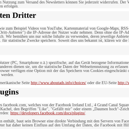
n Nutzung zum Versand des Newsletters können Sie jederzeit widerrufen. Der W
en erfolgen.
en Dritter
, wie zum Beispiel Videos von YouTube, Kartenmaterial von Google-Maps, RSS
"Dritt-Anbieter") die IP-Adresse der Nutzer wahr nehmen. Denn ohne die IP-Adr
rlich. Wir bemühen uns nur solche Inhalte zu verwenden, deren jeweilige Anbiete
. für statistische Zwecke speichern. Soweit dies uns bekannt ist, klären wir die
 Nutzer (PC, Smartphone o.ä.) spezifische, auf das Gerät bezogene Information
deren dienen sie, um die statistische Daten der Webseitennutzung zu erfassen
owser verfügen eine Option mit der das Speichern von Cookies eingeschränkt od
 werden.
merikanische Seite
http://www.aboutads.info/choices/
oder die EU-Seite
http:/
ugins
es facebook.com, welches von der Facebook Ireland Ltd., 4 Grand Canal Squar
r Kachel, den Begriffen "Like", "Gefällt mir" oder einem „Daumen hoch“-Zeich
werden:
https://developers.facebook.com/docs/plugins/
.
in enthält, baut sein Browser eine direkte Verbindung mit den Servern von Fac
er hat daher keinen Einfluss auf den Umfang der Daten, die Facebook mit Hilf