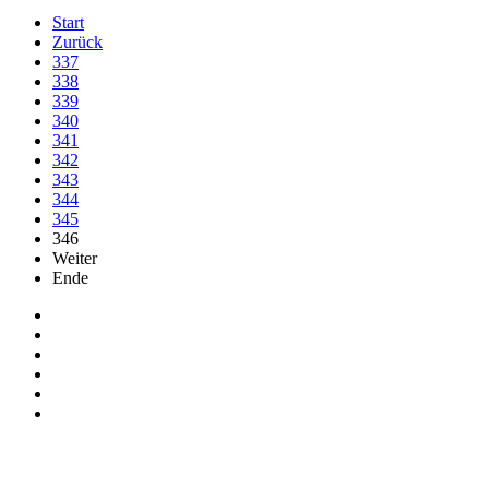
Start
Zurück
337
338
339
340
341
342
343
344
345
346
Weiter
Ende
Auf Facebook folgen
Bei Twitter teilen
Instagram
Auf Youtube folgen
der funke - Shop
marxist.com
derfunke.de verwendet Cookies!