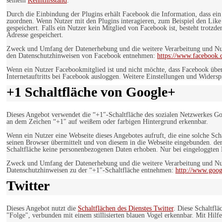
seinem
Kenntnisstand
:
Durch die Einbindung der Plugins erhält Facebook die Information, dass ei
zuordnen. Wenn Nutzer mit den Plugins interagieren, zum Beispiel den Like
gespeichert. Falls ein Nutzer kein Mitglied von Facebook ist, besteht trotz
Adresse gespeichert.
Zweck und Umfang der Datenerhebung und die weitere Verarbeitung und Nutz
den Datenschutzhinweisen von Facebook entnehmen:
https://www.facebook.
Wenn ein Nutzer Facebookmitglied ist und nicht möchte, dass Facebook über
Internetauftritts bei Facebook ausloggen. Weitere Einstellungen und Wider
+1 Schaltfläche von Google+
Dieses Angebot verwendet die “+1″-Schaltfläche des sozialen Netzwerkes Go
an dem Zeichen “+1″ auf weißem oder farbigen Hintergrund erkennbar.
Wenn ein Nutzer eine Webseite dieses Angebotes aufruft, die eine solche Sch
seinen Browser übermittelt und von diesem in die Webseite eingebunden. der
Schaltfläche keine personenbezogenen Daten erhoben. Nur bei eingeloggten M
Zweck und Umfang der Datenerhebung und die weitere Verarbeitung und Nut
Datenschutzhinweisen zu der “+1″-Schaltfläche entnehmen:
http://www.goog
Twitter
Dieses Angebot nutzt die
Schaltflächen des Dienstes Twitter
. Diese Schaltfl
"Folge", verbunden mit einem stillisierten blauen Vogel erkennbar. Mit Hilfe