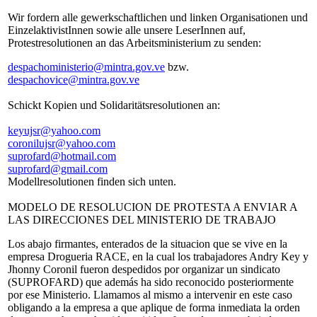
Wir fordern alle gewerkschaftlichen und linken Organisationen und
EinzelaktivistInnen sowie alle unsere LeserInnen auf,
Protestresolutionen an das Arbeitsministerium zu senden:
despachoministerio@mintra.gov.ve
bzw.
despachovice@mintra.gov.ve
Schickt Kopien und Solidaritätsresolutionen an:
keyujsr@yahoo.com
coronilujsr@yahoo.com
suprofard@hotmail.com
suprofard@gmail.com
Modellresolutionen finden sich unten.
MODELO DE RESOLUCION DE PROTESTA A ENVIAR A
LAS DIRECCIONES DEL MINISTERIO DE TRABAJO
Los abajo firmantes, enterados de la situacion que se vive en la
empresa Drogueria RACE, en la cual los trabajadores Andry Key y
Jhonny Coronil fueron despedidos por organizar un sindicato
(SUPROFARD) que además ha sido reconocido posteriormente
por ese Ministerio. Llamamos al mismo a intervenir en este caso
obligando a la empresa a que aplique de forma inmediata la orden