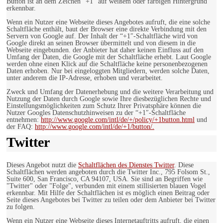
Button ist an dem Zeichen “+1″ auf weißem oder farbigen Hintergrund
erkennbar.
Wenn ein Nutzer eine Webseite dieses Angebotes aufruft, die eine solche
Schaltfläche enthält, baut der Browser eine direkte Verbindung mit den
Servern von Google auf. Der Inhalt der “+1″-Schaltfläche wird von
Google direkt an seinen Browser übermittelt und von diesem in die
Webseite eingebunden. der Anbieter hat daher keinen Einfluss auf den
Umfang der Daten, die Google mit der Schaltfläche erhebt. Laut Google
werden ohne einen Klick auf die Schaltfläche keine personenbezogenen
Daten erhoben. Nur bei eingeloggten Mitgliedern, werden solche Daten,
unter anderem die IP-Adresse, erhoben und verarbeitet.
Zweck und Umfang der Datenerhebung und die weitere Verarbeitung und
Nutzung der Daten durch Google sowie Ihre diesbezüglichen Rechte und
Einstellungsmöglichkeiten zum Schutz Ihrer Privatsphäre können die
Nutzer Googles Datenschutzhinweisen zu der “+1″-Schaltfläche
entnehmen:
http://www.google.com/intl/de/+/policy/+1button.html
und
der FAQ:
http://www.google.com/intl/de/+1/button/.
Twitter
Dieses Angebot nutzt die
Schaltflächen des Dienstes Twitter
. Diese
Schaltflächen werden angeboten durch die Twitter Inc., 795 Folsom St.,
Suite 600, San Francisco, CA 94107, USA. Sie sind an Begriffen wie
"Twitter" oder "Folge", verbunden mit einem stillisierten blauen Vogel
erkennbar. Mit Hilfe der Schaltflächen ist es möglich einen Beitrag oder
Seite dieses Angebotes bei Twitter zu teilen oder dem Anbieter bei Twitter
zu folgen.
Wenn ein Nutzer eine Webseite dieses Internetauftritts aufruft, die einen