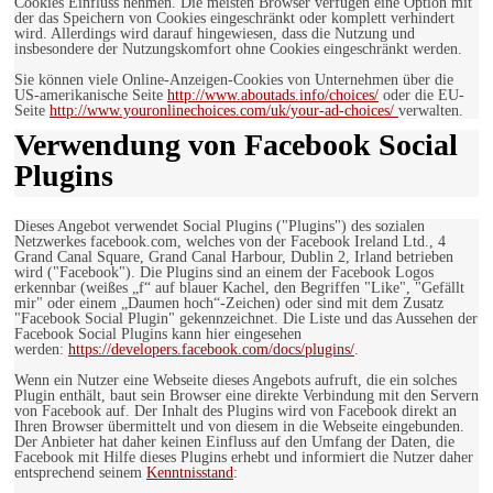
Cookies Einfluss nehmen. Die meisten Browser verfügen eine Option mit
der das Speichern von Cookies eingeschränkt oder komplett verhindert
wird. Allerdings wird darauf hingewiesen, dass die Nutzung und
insbesondere der Nutzungskomfort ohne Cookies eingeschränkt werden.
Sie können viele Online-Anzeigen-Cookies von Unternehmen über die
US-amerikanische Seite
http://www.aboutads.info/choices/
oder die EU-
Seite
http://www.youronlinechoices.com/uk/your-ad-choices/
verwalten.
Verwendung von Facebook Social
Plugins
Dieses Angebot verwendet Social Plugins ("Plugins") des sozialen
Netzwerkes facebook.com, welches von der Facebook Ireland Ltd., 4
Grand Canal Square, Grand Canal Harbour, Dublin 2, Irland betrieben
wird ("Facebook"). Die Plugins sind an einem der Facebook Logos
erkennbar (weißes „f“ auf blauer Kachel, den Begriffen "Like", "Gefällt
mir" oder einem „Daumen hoch“-Zeichen) oder sind mit dem Zusatz
"Facebook Social Plugin" gekennzeichnet. Die Liste und das Aussehen der
Facebook Social Plugins kann hier eingesehen
werden:
https://developers.facebook.com/docs/plugins/
.
Wenn ein Nutzer eine Webseite dieses Angebots aufruft, die ein solches
Plugin enthält, baut sein Browser eine direkte Verbindung mit den Servern
von Facebook auf. Der Inhalt des Plugins wird von Facebook direkt an
Ihren Browser übermittelt und von diesem in die Webseite eingebunden.
Der Anbieter hat daher keinen Einfluss auf den Umfang der Daten, die
Facebook mit Hilfe dieses Plugins erhebt und informiert die Nutzer daher
entsprechend seinem
Kenntnisstand
: