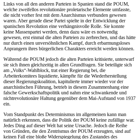
Links von all den anderen Parteien in Spanien stand die POUM,
welche zweifellos revolutionäre proletarische Elemente umfasste,
die nicht vorher fest mit dem Anarchismus verbunden gewesen
waren. Aber gerade diese Partei spielte in der Entwicklung der
spanischen Revolution eine verhängnisvolle Rolle. Sie konnte
keine Massenpartei werden, denn dazu wäre es notwendig
gewesen, erst einmal die alten Parteien zu zerbrechen, und das hätte
nur durch einen unversöhnlichen Kampf, durch erbarmungsloses
Anprangern ihres bürgerlichen Charakters erreicht werden können.
Während die POUM jedoch die alten Parteien kritisierte, unterwarf
sie sich ihnen gleichzeitig in allen Grundfragen. Sie beteiligte sich
am „Volks“-Wahlblock, trat einer Regierung bei, die
Arbeiterkomitees liquidierte, kämpfte für die Wiederherstellung
dieser Regierungskoalition, kapitulierte immer wieder vor der
anarchistischen Führung, betrieb in diesem Zusammenhang eine
falsche Gewerkschaftspolitik und nahm eine schwankende und
nichtrevolutionäre Haltung gegenüber dem Mai-Aufstand von 1937
ein.
Vom Standpunkt des Determinismus im allgemeinen kann man
natürlich erkennen, dass die Politik der POUM keine zufällige war.
Jedes Ding auf dieser Welt hat seine Ursache. Jedoch die Reihe
von Gründen, die den Zentrismus der POUM erzeugten, sind auf
keinen Fall eine bloße Widerspiegelung des Zustandes des