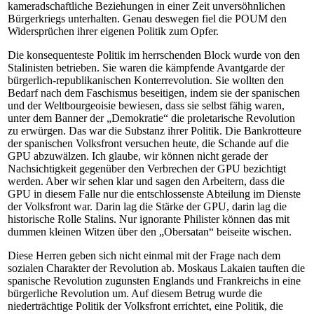
kameradschaftliche Beziehungen in einer Zeit unversöhnlichen
Bürgerkriegs unterhalten. Genau deswegen fiel die POUM den
Widersprüchen ihrer eigenen Politik zum Opfer.
Die konsequenteste Politik im herrschenden Block wurde von den
Stalinisten betrieben. Sie waren die kämpfende Avantgarde der
bürgerlich-republikanischen Konterrevolution. Sie wollten den
Bedarf nach dem Faschismus beseitigen, indem sie der spanischen
und der Weltbourgeoisie bewiesen, dass sie selbst fähig waren,
unter dem Banner der „Demokratie“ die proletarische Revolution
zu erwürgen. Das war die Substanz ihrer Politik. Die Bankrotteure
der spanischen Volksfront versuchen heute, die Schande auf die
GPU abzuwälzen. Ich glaube, wir können nicht gerade der
Nachsichtigkeit gegenüber den Verbrechen der GPU bezichtigt
werden. Aber wir sehen klar und sagen den Arbeitern, dass die
GPU in diesem Falle nur die entschlossenste Abteilung im Dienste
der Volksfront war. Darin lag die Stärke der GPU, darin lag die
historische Rolle Stalins. Nur ignorante Philister können das mit
dummen kleinen Witzen über den „Obersatan“ beiseite wischen.
Diese Herren geben sich nicht einmal mit der Frage nach dem
sozialen Charakter der Revolution ab. Moskaus Lakaien tauften die
spanische Revolution zugunsten Englands und Frankreichs in eine
bürgerliche Revolution um. Auf diesem Betrug wurde die
niederträchtige Politik der Volksfront errichtet, eine Politik, die