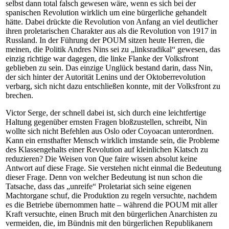
selbst dann total falsch gewesen wäre, wenn es sich bei der
spanischen Revolution wirklich um eine bürgerliche gehandelt
hätte. Dabei drückte die Revolution von Anfang an viel deutlicher
ihren proletarischen Charakter aus als die Revolution von 1917 in
Russland. In der Führung der POUM sitzen heute Herren, die
meinen, die Politik Andres Nins sei zu „linksradikal“ gewesen, das
einzig richtige war dagegen, die linke Flanke der Volksfront
geblieben zu sein. Das einzige Unglück bestand darin, dass Nin,
der sich hinter der Autorität Lenins und der Oktoberrevolution
verbarg, sich nicht dazu entschließen konnte, mit der Volksfront zu
brechen.
Victor Serge, der schnell dabei ist, sich durch eine leichtfertige
Haltung gegenüber ernsten Fragen bloßzustellen, schreibt, Nin
wollte sich nicht Befehlen aus Oslo oder Coyoacan unterordnen.
Kann ein ernsthafter Mensch wirklich imstande sein, die Probleme
des Klassengehalts einer Revolution auf kleinlichen Klatsch zu
reduzieren? Die Weisen von Que faire wissen absolut keine
Antwort auf diese Frage. Sie verstehen nicht einmal die Bedeutung
dieser Frage. Denn von welcher Bedeutung ist nun schon die
Tatsache, dass das „unreife“ Proletariat sich seine eigenen
Machtorgane schuf, die Produktion zu regeln versuchte, nachdem
es die Betriebe übernommen hatte – während die POUM mit aller
Kraft versuchte, einen Bruch mit den bürgerlichen Anarchisten zu
vermeiden, die, im Bündnis mit den bürgerlichen Republikanern