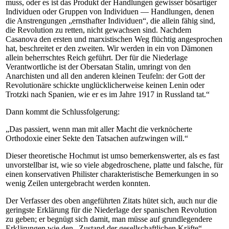
muss, oder es ist das Produkt der Handlungen gewisser bösartiger
Individuen oder Gruppen von Individuen — Handlungen, denen
die Anstrengungen „ernsthafter Individuen“, die allein fähig sind,
die Revolution zu retten, nicht gewachsen sind. Nachdem
Casanova den ersten und marxistischen Weg flüchtig angesprochen
hat, beschreitet er den zweiten. Wir werden in ein von Dämonen
allein beherrschtes Reich geführt. Der für die Niederlage
Verantwortliche ist der Obersatan Stalin, umringt von den
Anarchisten und all den anderen kleinen Teufeln: der Gott der
Revolutionäre schickte unglücklicherweise keinen Lenin oder
Trotzki nach Spanien, wie er es im Jahre 1917 in Russland tat.“
Dann kommt die Schlussfolgerung:
„Das passiert, wenn man mit aller Macht die verknöcherte
Orthodoxie einer Sekte den Tatsachen aufzwingen will.“
Dieser theoretische Hochmut ist umso bemerkenswerter, als es fast
unvorstellbar ist, wie so viele abgedroschene, platte und falsche, für
einen konservativen Philister charakteristische Bemerkungen in so
wenig Zeilen untergebracht werden konnten.
Der Verfasser des oben angeführten Zitats hütet sich, auch nur die
geringste Erklärung für die Niederlage der spanischen Revolution
zu geben; er begnügt sich damit, man müsse auf grundlegendere
Erklärungen wie den „Zustand der gesellschaftlichen Kräfte“