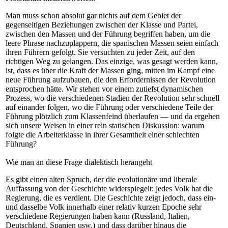
Man muss schon absolut gar nichts auf dem Gebiet der
gegenseitigen Beziehungen zwischen der Klasse und Partei,
zwischen den Massen und der Führung begriffen haben, um die
leere Phrase nachzuplappern, die spanischen Massen seien einfach
ihren Führern gefolgt. Sie versuchten zu jeder Zeit, auf den
richtigen Weg zu gelangen. Das einzige, was gesagt werden kann,
ist, dass es über die Kraft der Massen ging, mitten im Kampf eine
neue Führung aufzubauen, die den Erfordernissen der Revolution
entsprochen hätte. Wir stehen vor einem zutiefst dynamischen
Prozess, wo die verschiedenen Stadien der Revolution sehr schnell
auf einander folgen, wo die Führung oder verschiedene Teile der
Führung plötzlich zum Klassenfeind überlaufen — und da ergehen
sich unsere Weisen in einer rein statischen Diskussion: warum
folgte die Arbeiterklasse in ihrer Gesamtheit einer schlechten
Führung?
Wie man an diese Frage dialektisch herangeht
Es gibt einen alten Spruch, der die evolutionäre und liberale
Auffassung von der Geschichte widerspiegelt: jedes Volk hat die
Regierung, die es verdient. Die Geschichte zeigt jedoch, dass ein-
und dasselbe Volk innerhalb einer relativ kurzen Epoche sehr
verschiedene Regierungen haben kann (Russland, Italien,
Deutschland, Spanien usw.) und dass darüber hinaus die