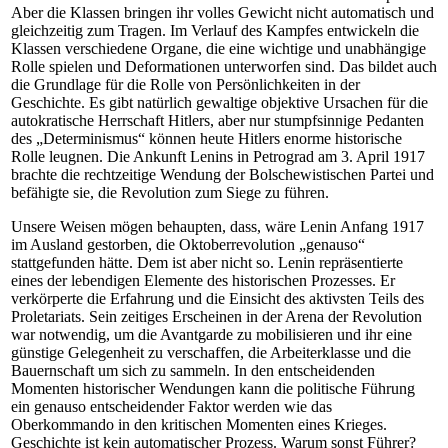
Aber die Klassen bringen ihr volles Gewicht nicht automatisch und
gleichzeitig zum Tragen. Im Verlauf des Kampfes entwickeln die
Klassen verschiedene Organe, die eine wichtige und unabhängige
Rolle spielen und Deformationen unterworfen sind. Das bildet auch
die Grundlage für die Rolle von Persönlichkeiten in der
Geschichte. Es gibt natürlich gewaltige objektive Ursachen für die
autokratische Herrschaft Hitlers, aber nur stumpfsinnige Pedanten
des „Determinismus“ können heute Hitlers enorme historische
Rolle leugnen. Die Ankunft Lenins in Petrograd am 3. April 1917
brachte die rechtzeitige Wendung der Bolschewistischen Partei und
befähigte sie, die Revolution zum Siege zu führen.
Unsere Weisen mögen behaupten, dass, wäre Lenin Anfang 1917
im Ausland gestorben, die Oktoberrevolution „genauso“
stattgefunden hätte. Dem ist aber nicht so. Lenin repräsentierte
eines der lebendigen Elemente des historischen Prozesses. Er
verkörperte die Erfahrung und die Einsicht des aktivsten Teils des
Proletariats. Sein zeitiges Erscheinen in der Arena der Revolution
war notwendig, um die Avantgarde zu mobilisieren und ihr eine
günstige Gelegenheit zu verschaffen, die Arbeiterklasse und die
Bauernschaft um sich zu sammeln. In den entscheidenden
Momenten historischer Wendungen kann die politische Führung
ein genauso entscheidender Faktor werden wie das
Oberkommando in den kritischen Momenten eines Krieges.
Geschichte ist kein automatischer Prozess. Warum sonst Führer?