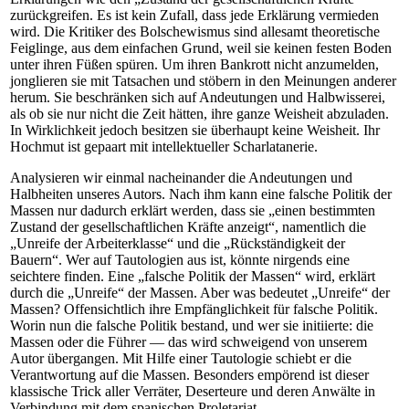
zurückgreifen. Es ist kein Zufall, dass jede Erklärung vermieden
wird. Die Kritiker des Bolschewismus sind allesamt theoretische
Feiglinge, aus dem einfachen Grund, weil sie keinen festen Boden
unter ihren Füßen spüren. Um ihren Bankrott nicht anzumelden,
jonglieren sie mit Tatsachen und stöbern in den Meinungen anderer
herum. Sie beschränken sich auf Andeutungen und Halbwisserei,
als ob sie nur nicht die Zeit hätten, ihre ganze Weisheit abzuladen.
In Wirklichkeit jedoch besitzen sie überhaupt keine Weisheit. Ihr
Hochmut ist gepaart mit intellektueller Scharlatanerie.
Analysieren wir einmal nacheinander die Andeutungen und
Halbheiten unseres Autors. Nach ihm kann eine falsche Politik der
Massen nur dadurch erklärt werden, dass sie „einen bestimmten
Zustand der gesellschaftlichen Kräfte anzeigt“, namentlich die
„Unreife der Arbeiterklasse“ und die „Rückständigkeit der
Bauern“. Wer auf Tautologien aus ist, könnte nirgends eine
seichtere finden. Eine „falsche Politik der Massen“ wird, erklärt
durch die „Unreife“ der Massen. Aber was bedeutet „Unreife“ der
Massen? Offensichtlich ihre Empfänglichkeit für falsche Politik.
Worin nun die falsche Politik bestand, und wer sie initiierte: die
Massen oder die Führer — das wird schweigend von unserem
Autor übergangen. Mit Hilfe einer Tautologie schiebt er die
Verantwortung auf die Massen. Besonders empörend ist dieser
klassische Trick aller Verräter, Deserteure und deren Anwälte in
Verbindung mit dem spanischen Proletariat.