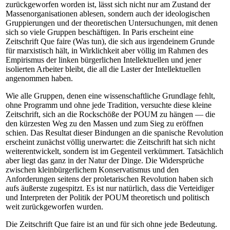
zurückgeworfen worden ist, lässt sich nicht nur am Zustand der
Massenorganisationen ablesen, sondern auch der ideologischen
Gruppierungen und der theoretischen Untersuchungen, mit denen
sich so viele Gruppen beschäftigen. In Paris erscheint eine
Zeitschrift Que faire (Was tun), die sich aus irgendeinem Grunde
für marxistisch hält, in Wirklichkeit aber völlig im Rahmen des
Empirismus der linken bürgerlichen Intellektuellen und jener
isolierten Arbeiter bleibt, die all die Laster der Intellektuellen
angenommen haben.
Wie alle Gruppen, denen eine wissenschaftliche Grundlage fehlt,
ohne Programm und ohne jede Tradition, versuchte diese kleine
Zeitschrift, sich an die Rockschöße der POUM zu hängen — die
den kürzesten Weg zu den Massen und zum Sieg zu eröffnen
schien. Das Resultat dieser Bindungen an die spanische Revolution
erscheint zunächst völlig unerwartet: die Zeitschrift hat sich nicht
weiterentwickelt, sondern ist im Gegenteil verkümmert. Tatsächlich
aber liegt das ganz in der Natur der Dinge. Die Widersprüche
zwischen kleinbürgerlichem Konservatismus und den
Anforderungen seitens der proletarischen Revolution haben sich
aufs äußerste zugespitzt. Es ist nur natürlich, dass die Verteidiger
und Interpreten der Politik der POUM theoretisch und politisch
weit zurückgeworfen wurden.
Die Zeitschrift Que faire ist an und für sich ohne jede Bedeutung.