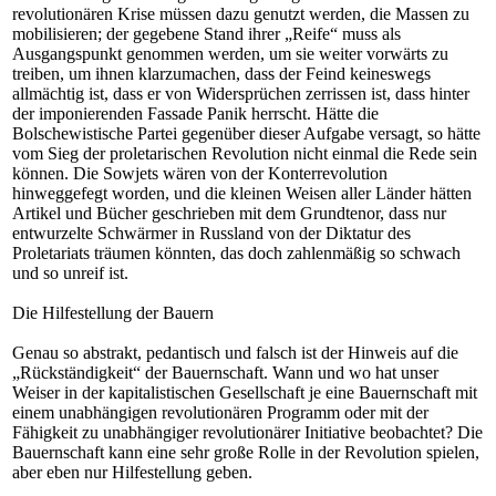
revolutionären Krise müssen dazu genutzt werden, die Massen zu
mobilisieren; der gegebene Stand ihrer „Reife“ muss als
Ausgangspunkt genommen werden, um sie weiter vorwärts zu
treiben, um ihnen klarzumachen, dass der Feind keineswegs
allmächtig ist, dass er von Widersprüchen zerrissen ist, dass hinter
der imponierenden Fassade Panik herrscht. Hätte die
Bolschewistische Partei gegenüber dieser Aufgabe versagt, so hätte
vom Sieg der proletarischen Revolution nicht einmal die Rede sein
können. Die Sowjets wären von der Konterrevolution
hinweggefegt worden, und die kleinen Weisen aller Länder hätten
Artikel und Bücher geschrieben mit dem Grundtenor, dass nur
entwurzelte Schwärmer in Russland von der Diktatur des
Proletariats träumen könnten, das doch zahlenmäßig so schwach
und so unreif ist.
Die Hilfestellung der Bauern
Genau so abstrakt, pedantisch und falsch ist der Hinweis auf die
„Rückständigkeit“ der Bauernschaft. Wann und wo hat unser
Weiser in der kapitalistischen Gesellschaft je eine Bauernschaft mit
einem unabhängigen revolutionären Programm oder mit der
Fähigkeit zu unabhängiger revolutionärer Initiative beobachtet? Die
Bauernschaft kann eine sehr große Rolle in der Revolution spielen,
aber eben nur Hilfestellung geben.