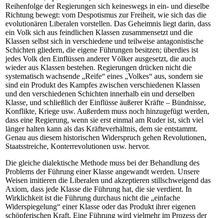
Reihenfolge der Regierungen sich keineswegs in ein- und dieselbe
Richtung bewegt: vom Despotismus zur Freiheit, wie sich das die
evolutionären Liberalen vorstellen. Das Geheimnis liegt darin, dass
ein Volk sich aus feindlichen Klassen zusammensetzt und die
Klassen selbst sich in verschiedene und teilweise antagonistische
Schichten gliedern, die eigene Führungen besitzen; überdies ist
jedes Volk den Einflüssen anderer Völker ausgesetzt, die auch
wieder aus Klassen bestehen. Regierungen drücken nicht die
systematisch wachsende „Reife“ eines „Volkes“ aus, sondern sie
sind ein Produkt des Kampfes zwischen verschiedenen Klassen
und den verschiedenen Schichten innerhalb ein und derselben
Klasse, und schließlich der Einflüsse äußerer Kräfte – Bündnisse,
Konflikte, Kriege usw. Außerdem muss noch hinzugefügt werden,
dass eine Regierung, wenn sie erst einmal am Ruder ist, sich viel
länger halten kann als das Kräfteverhältnis, dem sie entstammt.
Genau aus diesem historischen Widerspruch gehen Revolutionen,
Staatsstreiche, Konterrevolutionen usw. hervor.
Die gleiche dialektische Methode muss bei der Behandlung des
Problems der Führung einer Klasse angewandt werden. Unsere
Weisen imitieren die Liberalen und akzeptieren stillschweigend das
Axiom, dass jede Klasse die Führung hat, die sie verdient. In
Wirklichkeit ist die Führung durchaus nicht die „einfache
Widerspiegelung“ einer Klasse oder das Produkt ihrer eigenen
schöpferischen Kraft. Eine Führung wird vielmehr im Prozess der