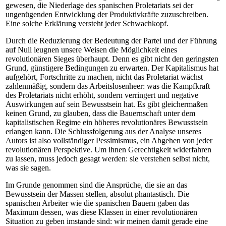
gewesen, die Niederlage des spanischen Proletariats sei der
ungenügenden Entwicklung der Produktivkräfte zuzuschreiben.
Eine solche Erklärung versteht jeder Schwachkopf.
Durch die Reduzierung der Bedeutung der Partei und der Führung
auf Null leugnen unsere Weisen die Möglichkeit eines
revolutionären Sieges überhaupt. Denn es gibt nicht den geringsten
Grund, günstigere Bedingungen zu erwarten. Der Kapitalismus hat
aufgehört, Fortschritte zu machen, nicht das Proletariat wächst
zahlenmäßig, sondern das Arbeitslosenheer: was die Kampfkraft
des Proletariats nicht erhöht, sondern verringert und negative
Auswirkungen auf sein Bewusstsein hat. Es gibt gleichermaßen
keinen Grund, zu glauben, dass die Bauernschaft unter dem
kapitalistischen Regime ein höheres revolutionäres Bewusstsein
erlangen kann. Die Schlussfolgerung aus der Analyse unseres
Autors ist also vollständiger Pessimismus, ein Abgehen von jeder
revolutionären Perspektive. Um ihnen Gerechtigkeit widerfahren
zu lassen, muss jedoch gesagt werden: sie verstehen selbst nicht,
was sie sagen.
Im Grunde genommen sind die Ansprüche, die sie an das
Bewusstsein der Massen stellen, absolut phantastisch. Die
spanischen Arbeiter wie die spanischen Bauern gaben das
Maximum dessen, was diese Klassen in einer revolutionären
Situation zu geben imstande sind: wir meinen damit gerade eine