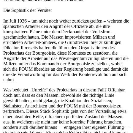
Die Sophistik der Verräter
Im Juli 1936 – um nicht noch weiter zurückzugreifen – wehrten die
spanischen Arbeiter den Angriff der Offiziere ab, die ihre
konspirativen Pläne unter dem Deckmantel der Volksfront
geschmiedet hatten. Die Massen improvisierten Milizen und
errichteten Arbeiterkomitees, die Grundfesten ihrer zukünftigen
Diktatur. Ihrerseits halfen die führenden Organisationen des
Proletariats der Bourgeoisie, diese Komitees zu zerstören, die
Angriffe der Arbeiter auf das Privateigentum zu liquidieren und die
Milizen unter das Kommando der Bourgeoisie zu stellen, wobei
sich die POUM überdies an der Regierung beteiligte und damit die
direkte Verantwortung für das Werk der Konterrevolution auf sich
nahm.
Was bedeutet „Unreife“ des Proletariats in diesem Fall? Offenbar
doch nur, dass es den Massen, obwohl sie die richtige Linie
gewählt hatten, nicht gelang, die Koalition der Sozialisten,
Stalinisten, Anarchisten und der POUM mit der Bourgeoisie zu
zerbrechen. Dieses Stück Sophistik geht von der Vorstellung etwa
einer absoluten Reife, d.h. einem perfekten Zustand der Massen
aus, in welchem sie nicht nur keine korrekte Führung brauchen,
sondern auch darüber hinaus — entgegen ihrer eigenen Führung —
siegreich sein können. Eine solche Reife gibt es nicht und kann es