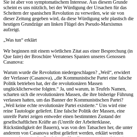
Sie ist aber von symptomatischem Interesse. Aus diesem Grunde
scheint es uns nützlich, bei der Würdigung der Ursachen für das
Scheitern der spanischen Revolution zu verweilen, wie sie von
dieser Zeitung gegeben wird, da diese Würdigung sehr plastisch die
heutigen Grundzüge am linken Flügel des Pseudo-Marxismus
aufzeigt.
„Was tun“ erklärt
Wir beginnen mit einem wörtlichen Zitat aus einer Besprechung (in
Que faire) der Broschüre Verratenes Spanien unseres Genossen
Casanova:
Warum wurde die Revolution niedergeschlagen? „Weil“, erwidert
der Verfasser (Casanova), „die Kommunistische Partei eine falsche
Politik betrieben hat, der die revolutionären Massen
unglücklicherweise folgten.“ Ja, und warum, in Teufels Namen,
scharten sich die revolutionären Massen, die ihre bisherige Führung
verlassen hatten, um das Banner der Kommunistischen Partei?
„Weil keine echte revolutionäre Partei existierte.“ Uns wird eine
reine Tautologie geliefert. Eine falsche Politik der Massen, eine
unreife Partei zeigen entweder einen bestimmten Zustand der
gesellschaftlichen Kräfte an (Unreife der Arbeiterklasse,
Rückständigkeit der Bauern), was von den Tatsachen her, die unter
anderem von Casanova selbst geliefert werden, erklärt werden