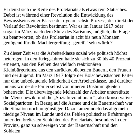
Er denkt sich die Reife des Proletariats als etwas rein Statisches.
Dabei ist während einer Revolution die Entwicklung des
Bewusstseins einer Klasse der dynamischste Prozess, der direkt den
Verlauf der Revolution bestimmt. War es im Januar 1917 oder
sogar im März, nach dem Sturz des Zarismus, möglich, die Frage
zu beantworten, ob das Proletariat in acht bis neun Monaten
genügend für die Machtergreifung „gereift“ sein würde?
Zu dieser Zeit war die Arbeiterklasse sozial wie politisch höchst
heterogen. In den Kriegsjahren hatte sie sich zu 30 bis 40 Prozent
erneuert, aus den Reihen des vielfach reaktionären
Kleinbürgertums, aus den zurückgebliebenen Bauern, den Frauen
und der Jugend. Im März 1917 folgte der Bolschewistischen Partei
nur eine unbedeutende Minderheit der Arbeiterklasse, und darüber
hinaus wurde die Partei selbst von inneren Unstimmigkeiten
beherrscht. Die überwiegende Mehrzahl der Arbeiter unterstützte
die Menschewiki und die „Sozialrevolutionäre“, also konservative
Sozialpatrioten. In Bezug auf die Armee und die Bauernschaft war
die Situation noch ungünstiger. Dazu kamen noch das allgemein
niedrige Niveau im Lande und das Fehlen politischer Erfahrungen
unter den breitesten Schichten des Proletariats, besonders in der
Provinz, ganz zu schweigen von der Bauernschaft und den
Soldaten.