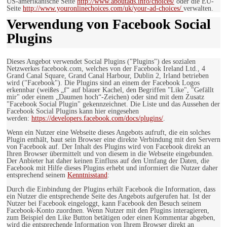
US-amerikanische Seite
http://www.aboutads.info/choices/
oder die EU-
Seite
http://www.youronlinechoices.com/uk/your-ad-choices/
verwalten.
Verwendung von Facebook Social
Plugins
Dieses Angebot verwendet Social Plugins ("Plugins") des sozialen
Netzwerkes facebook.com, welches von der Facebook Ireland Ltd., 4
Grand Canal Square, Grand Canal Harbour, Dublin 2, Irland betrieben
wird ("Facebook"). Die Plugins sind an einem der Facebook Logos
erkennbar (weißes „f“ auf blauer Kachel, den Begriffen "Like", "Gefällt
mir" oder einem „Daumen hoch“-Zeichen) oder sind mit dem Zusatz
"Facebook Social Plugin" gekennzeichnet. Die Liste und das Aussehen der
Facebook Social Plugins kann hier eingesehen
werden:
https://developers.facebook.com/docs/plugins/
.
Wenn ein Nutzer eine Webseite dieses Angebots aufruft, die ein solches
Plugin enthält, baut sein Browser eine direkte Verbindung mit den Servern
von Facebook auf. Der Inhalt des Plugins wird von Facebook direkt an
Ihren Browser übermittelt und von diesem in die Webseite eingebunden.
Der Anbieter hat daher keinen Einfluss auf den Umfang der Daten, die
Facebook mit Hilfe dieses Plugins erhebt und informiert die Nutzer daher
entsprechend seinem
Kenntnisstand
:
Durch die Einbindung der Plugins erhält Facebook die Information, dass
ein Nutzer die entsprechende Seite des Angebots aufgerufen hat. Ist der
Nutzer bei Facebook eingeloggt, kann Facebook den Besuch seinem
Facebook-Konto zuordnen. Wenn Nutzer mit den Plugins interagieren,
zum Beispiel den Like Button betätigen oder einen Kommentar abgeben,
wird die entsprechende Information von Ihrem Browser direkt an