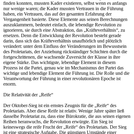
finden konnten, mussten Kader existieren, selbst wenn es anfangs
nur wenige waren; die Kader mussten Vertrauen in die Führung
haben, ein Vertrauen, das auf der gesamten Erfahrung der
Vergangenheit basierte. Diese Elemente aus seinen Berechnungen
auszuklammern, bedeutet einfach, die lebendige Revolution zu
ignorieren, sie durch eine Abstraktion, das „Kräfteverhältnis“, zu
ersetzen. Denn die Entwicklung der Revolution besteht gerade
darin, dass sich das Kräfteverhältnis unaufhörlich und plötzlich
verändert: unter dem Einfluss der Veränderungen im Bewusstsein
des Proletariats, der Anziehung rückständiger Schichten durch die
fortgeschrittenen, die wachsende Zuversicht der Klasse in ihre
eigene Stärke. Das wichtigste, lebendige Element in diesem
Prozess ist die Partei, genau wie im Mechanismus der Partei das
wichtige und lebendige Element die Führung ist. Die Rolle und die
Verantwortung der Führung in einer revolutionären Epoche ist
enorm.
Die Relativität der „Reife“
Der Oktober-Sieg ist ein ernstes Zeugnis für die „Reife“ des
Proletariats. Aber diese Reife ist relativ. Wenige Jahre später ließ
dasselbe Proletariat zu, dass eine Bürokratie, die aus seinen eigenen
Reihen heranwuchs, die Revolution erwürgte. Ein Sieg ist
keineswegs die reife Frucht der „Reife“ des Proletariats. Der Sieg
ist eine strategische Aufgabe. Die günstigen Umstände einer