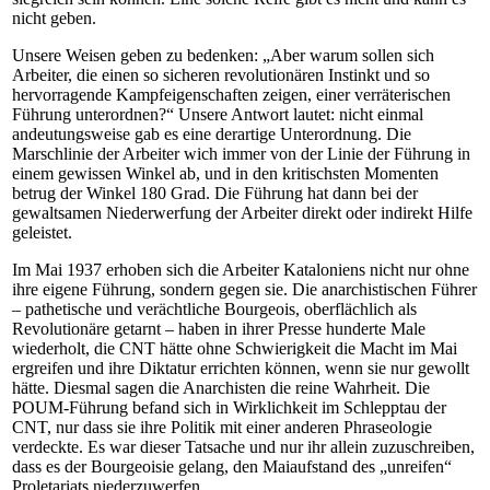
nicht geben.
Unsere Weisen geben zu bedenken: „Aber warum sollen sich
Arbeiter, die einen so sicheren revolutionären Instinkt und so
hervorragende Kampfeigenschaften zeigen, einer verräterischen
Führung unterordnen?“ Unsere Antwort lautet: nicht einmal
andeutungsweise gab es eine derartige Unterordnung. Die
Marschlinie der Arbeiter wich immer von der Linie der Führung in
einem gewissen Winkel ab, und in den kritischsten Momenten
betrug der Winkel 180 Grad. Die Führung hat dann bei der
gewaltsamen Niederwerfung der Arbeiter direkt oder indirekt Hilfe
geleistet.
Im Mai 1937 erhoben sich die Arbeiter Kataloniens nicht nur ohne
ihre eigene Führung, sondern gegen sie. Die anarchistischen Führer
– pathetische und verächtliche Bourgeois, oberflächlich als
Revolutionäre getarnt – haben in ihrer Presse hunderte Male
wiederholt, die CNT hätte ohne Schwierigkeit die Macht im Mai
ergreifen und ihre Diktatur errichten können, wenn sie nur gewollt
hätte. Diesmal sagen die Anarchisten die reine Wahrheit. Die
POUM-Führung befand sich in Wirklichkeit im Schlepptau der
CNT, nur dass sie ihre Politik mit einer anderen Phraseologie
verdeckte. Es war dieser Tatsache und nur ihr allein zuzuschreiben,
dass es der Bourgeoisie gelang, den Maiaufstand des „unreifen“
Proletariats niederzuwerfen.