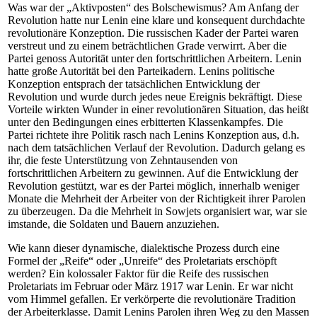
Was war der „Aktivposten“ des Bolschewismus? Am Anfang der
Revolution hatte nur Lenin eine klare und konsequent durchdachte
revolutionäre Konzeption. Die russischen Kader der Partei waren
verstreut und zu einem beträchtlichen Grade verwirrt. Aber die
Partei genoss Autorität unter den fortschrittlichen Arbeitern. Lenin
hatte große Autorität bei den Parteikadern. Lenins politische
Konzeption entsprach der tatsächlichen Entwicklung der
Revolution und wurde durch jedes neue Ereignis bekräftigt. Diese
Vorteile wirkten Wunder in einer revolutionären Situation, das heißt
unter den Bedingungen eines erbitterten Klassenkampfes. Die
Partei richtete ihre Politik rasch nach Lenins Konzeption aus, d.h.
nach dem tatsächlichen Verlauf der Revolution. Dadurch gelang es
ihr, die feste Unterstützung von Zehntausenden von
fortschrittlichen Arbeitern zu gewinnen. Auf die Entwicklung der
Revolution gestützt, war es der Partei möglich, innerhalb weniger
Monate die Mehrheit der Arbeiter von der Richtigkeit ihrer Parolen
zu überzeugen. Da die Mehrheit in Sowjets organisiert war, war sie
imstande, die Soldaten und Bauern anzuziehen.
Wie kann dieser dynamische, dialektische Prozess durch eine
Formel der „Reife“ oder „Unreife“ des Proletariats erschöpft
werden? Ein kolossaler Faktor für die Reife des russischen
Proletariats im Februar oder März 1917 war Lenin. Er war nicht
vom Himmel gefallen. Er verkörperte die revolutionäre Tradition
der Arbeiterklasse. Damit Lenins Parolen ihren Weg zu den Massen