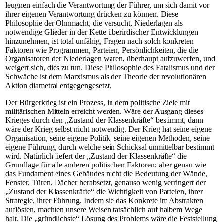
leugnen einfach die Verantwortung der Führer, um sich damit vor
ihrer eigenen Verantwortung drücken zu können. Diese
Philosophie der Ohnmacht, die versucht, Niederlagen als
notwendige Glieder in der Kette überirdischer Entwicklungen
hinzunehmen, ist total unfähig, Fragen nach solch konkreten
Faktoren wie Programmen, Parteien, Persönlichkeiten, die die
Organisatoren der Niederlagen waren, überhaupt aufzuwerfen, und
weigert sich, dies zu tun. Diese Philosophie des Fatalismus und der
Schwäche ist dem Marxismus als der Theorie der revolutionären
Aktion diametral entgegengesetzt.
Der Bürgerkrieg ist ein Prozess, in dem politische Ziele mit
militärischen Mitteln erreicht werden. Wäre der Ausgang dieses
Krieges durch den „Zustand der Klassenkräfte“ bestimmt, dann
wäre der Krieg selbst nicht notwendig. Der Krieg hat seine eigene
Organisation, seine eigene Politik, seine eigenen Methoden, seine
eigene Führung, durch welche sein Schicksal unmittelbar bestimmt
wird. Natürlich liefert der „Zustand der Klassenkräfte“ die
Grundlage für alle anderen politischen Faktoren; aber genau wie
das Fundament eines Gebäudes nicht die Bedeutung der Wände,
Fenster, Türen, Dächer herabsetzt, genauso wenig verringert der
„Zustand der Klassenkräfte“ die Wichtigkeit von Parteien, ihrer
Strategie, ihrer Führung. Indem sie das Konkrete im Abstrakten
auflösten, machten unsere Weisen tatsächlich auf halbem Wege
halt. Die „gründlichste“ Lösung des Problems wäre die Feststellung